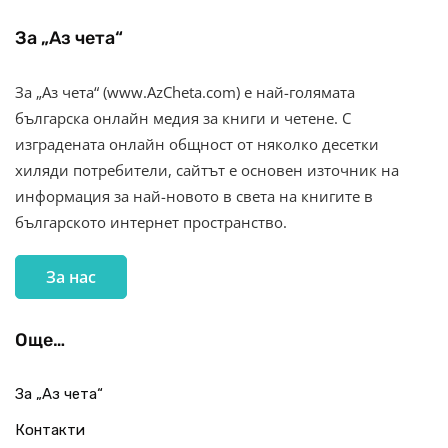
За „Аз чета“
За „Аз чета“ (www.AzCheta.com) е най-голямата
българска онлайн медия за книги и четене. С
изградената онлайн общност от няколко десетки
хиляди потребители, сайтът е основен източник на
информация за най-новото в света на книгите в
българското интернет пространство.
За нас
Още…
За „Аз чета“
Контакти