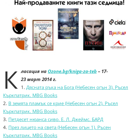
К
ласация на
Ozone.bg/kniga-za-teb
– 17-
23
март
2014 г.
1.
Дясната ръка на Бога (Небесен oгън 3). Ръсел
Къркпатрик. MBG Books
2.
В земята пламък се крие (Небесен огън 2). Ръсел
Къркпатрик. MBG Books
3.
Петдесет нюанса сиво. Е. Л. Джеймс. БАРД
4.
През лицето на света (Небесен огън 1). Ръсен
Къркпатрик. MBG Books