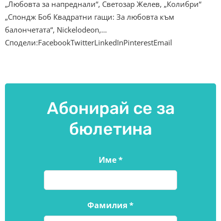
„Любовта за напреднали“, Светозар Желев, „Колибри“
„Спондж Боб Квадратни гащи: За любовта към
балончетата“, Nickelodeon,…
Сподели:FacebookTwitterLinkedInPinterestEmail
Абонирай се за
бюлетина
Име
*
Фамилия
*