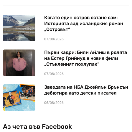
Когато един остров остане сам:
Историята зад исландския роман
„Островът“
07/08/2026
Първи кадри: Били Айлиш в ролята
на Естер Грийнуд в новия филм
„Стъкленият похлупак“
07/08/2026
Звездата на НБА Джейлън Брънсън
дебютира като детски писател
06/08/2026
Аз чета във Facebook