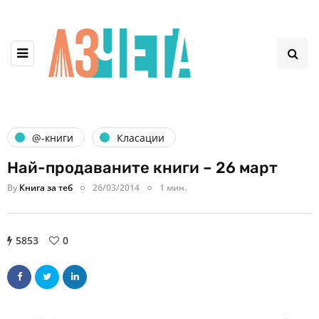
@-книги
Класации
Най-продаваните книги – 26 март
By
Книга за теб
26/03/2014
1 мин.
5853
0