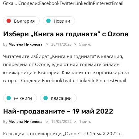
бяха… Сподели:FacebookTwitterLinkedInPinterestEmail
България
Новини
Избери „Книга на годината” с Ozone
By
Милена Николова
28/11/2023
5 мин.
Читателите избират „Книга на годината“ в класация,
подредена от Ozone, една от най-големите онлайн
книжарници в България. Кампанията се организира за
втора… Сподели:FacebookTwitterLinkedInPinterestEmail
@-книги
Класации
Най-продаваните – 19 май 2022
By
Милена Николова
19/05/2022
1 мин.
Класация на книжарници „Ozone“ – 9-15 май 2022 г.