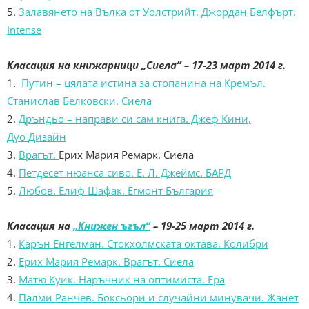
5.
Залавянето на Вълка от Уолстрийт. Джордан Белфърт.
Intense
Класация на книжарници
„
Сиела
”
– 17-23
март
2014 г.
1.
Путин – цялата истина за стопанина на Кремъл.
Станислав Белковски. Сиела
2.
Дръндьо – направи си сам книга. Джеф Кини,
Дуо Дизайн
3.
Врагът.
Eрих Мария Ремарк. Сиела
4.
Петдесет нюанса сиво. Е. Л. Джеймс. БАРД
5.
Любов. Елиф Шафак. Егмонт България
Класация на
„Книжен ъгъл“
– 19-25
март
2014 г.
1.
Карън Енгелман. Стокхолмската октава. Колибри
2.
Ерих Мария Ремарк. Врагът. Сиела
3.
Матю Куик. Наръчник на оптимиста. Ера
4.
Палми Ранчев. Боксьори и случайни минувачи. Жанет