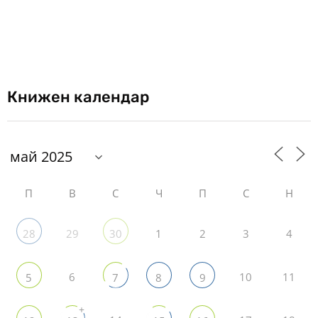
Книжен календар
П
В
С
Ч
П
С
Н
29
1
2
3
4
28
30
6
10
11
5
7
8
9
+