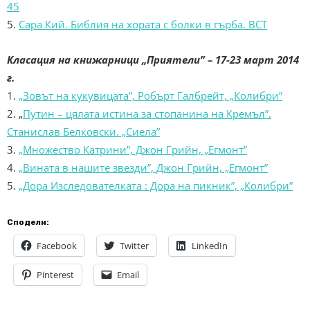
45
5.
Сара Кий. Библия на хората с болки в гърба. ВСТ
Класация на книжарници „Приятели” – 17-23
март
2014
г.
1.
„Зовът на кукувицата”, Робърт Галбрейт, „Колибри”
2. „
Путин – цялата истина за стопанина на Кремъл”.
Станислав Белковски. „Сиела”
3.
„Множество Катрини”, Джон Грийн, „Егмонт”
4.
„Вината в нашите звезди”, Джон Грийн, „Егмонт”
5.
„Дора Изследователката : Дора на пикник”, „Колибри”
Сподели:
Facebook
Twitter
LinkedIn
Pinterest
Email