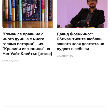
"Роман се прави не с
Давид Фоенкинос:
много думи, а с много
Обичам тихите любови,
голяма история" - из
защото нося достатъчно
"Красиви изгнаници" на
лудост в себе си
Мег Уайт Клейтън [откъс]
28/08/2015
01/11/2019