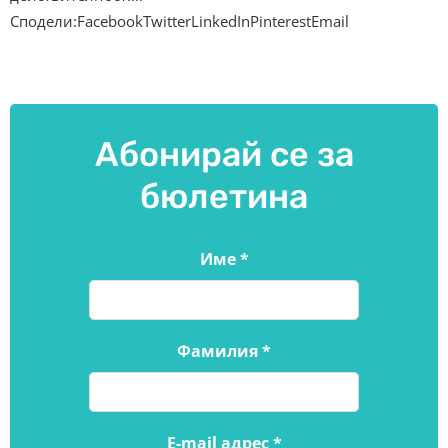
Сподели:FacebookTwitterLinkedInPinterestEmail
Абонирай се за
бюлетина
Име
*
Фамилия
*
E-mail адрес
*