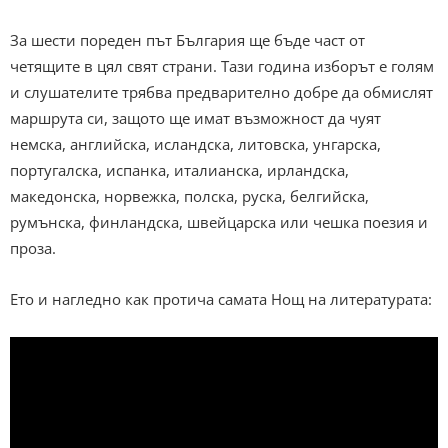
За шести пореден път България ще бъде част от
четящите в цял свят страни. Тази година изборът е голям
и слушателите трябва предварително добре да обмислят
маршрута си, защото ще имат възможност да чуят
немска, английска, исландска, литовска, унгарска,
португалска, испанка, италианска, ирландска,
македонска, норвежка, полска, руска, белгийска,
румънска, финландска, швейцарска или чешка поезия и
проза.
Ето и нагледно как протича самата Нощ на литературата: