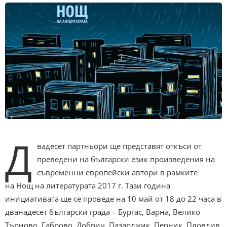
Д
вадесет партньори ще представят откъси от
преведени на български език произведения на
съвременни европейски автори в рамките
на Нощ на литературата 2017 г. Тази година
инициативата ще се проведе на 10 май от 18 до 22 часа в
дванадесет български града – Бургас, Варна, Велико
Търново, Габрово, Добрич, Пазарджик, Перник, Пловдив,