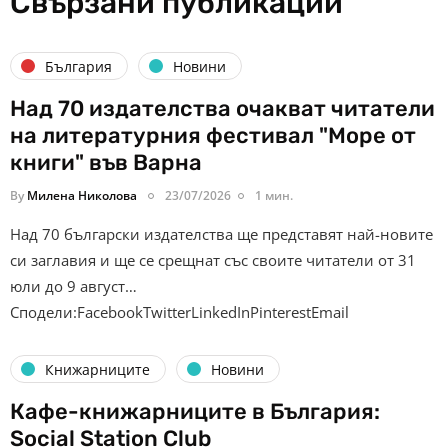
Свързани публикации
България
Новини
Над 70 издателства очакват читатели
на литературния фестивал "Море от
книги" във Варна
By
Милена Николова
23/07/2026
1 мин.
Над 70 български издателства ще представят най-новите
си заглавия и ще се срещнат със своите читатели от 31
юли до 9 август…
Сподели:FacebookTwitterLinkedInPinterestEmail
Книжарниците
Новини
Кафе-книжарниците в България:
Social Station Club