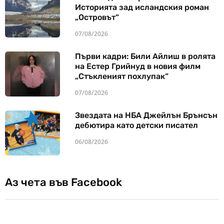
Историята зад исландския роман
„Островът“
07/08/2026
Първи кадри: Били Айлиш в ролята
на Естер Грийнуд в новия филм
„Стъкленият похлупак“
07/08/2026
Звездата на НБА Джейлън Брънсън
дебютира като детски писател
06/08/2026
Аз чета във Facebook