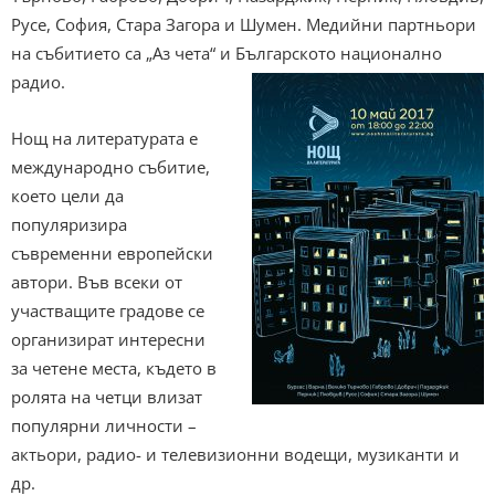
Русе, София, Стара Загора и Шумен. Медийни партньори
на събитието са „Аз чета“ и Българското национално
радио.
Нощ на литературата е
международно събитие,
което цели да
популяризира
съвременни европейски
автори. Във всеки от
участващите градове се
организират интересни
за четене места, където в
ролята на четци влизат
популярни личности –
актьори, радио- и телевизионни водещи, музиканти и
др.