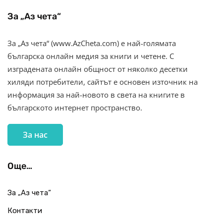
За „Аз чета“
За „Аз чета“ (www.AzCheta.com) е най-голямата
българска онлайн медия за книги и четене. С
изградената онлайн общност от няколко десетки
хиляди потребители, сайтът е основен източник на
информация за най-новото в света на книгите в
българското интернет пространство.
За нас
Още…
За „Аз чета“
Контакти