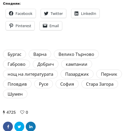
Сподели:
Facebook
Twitter
LinkedIn
Pinterest
Email
Бургас
Варна
Велико Търново
Габрово
Добрич
кампании
нощ на литературата
Пазарджик
Перник
Пловдив
Русе
София
Стара Загора
Шумен
4725
0