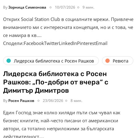
By
Зорница Симеонова
10/07/2026
9 мин.
Открих Social Station Club в социалните мрежи. Привлече
вниманието ми с интересната концепция, но и с това, че
се намира в кв….
Сподели:FacebookTwitterLinkedInPinterestEmail
Лидерска библиотека с Росен Рашков
Ревюта
Лидерска библиотека с Росен
Рашков: „По-добри от вчера“ с
Димитър Димитров
By
Росен Рашков
23/06/2026
8 мин.
Един Господ знае колко хиляди пъти съм чувал как
бизнес книгите, най-често писани от американски
автори, са тотално неприложими за българската
действителност….