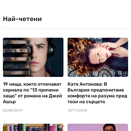
Най-четени
19 неща, които отличават
Катя Антонова: В
сериала по "13 причини
България предпочитаме
защо" от романа на Джей
комфорта на разума пред
Ашър
този на сърцето
02/08/2019
16/11/2018