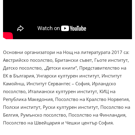
Основни организатори на Нощ на литературата 2017 са:
Австрийско посолство, Британски съвет, Гьоте институт,
Датско посолство, „Детски книги“, Представителство на
ЕК в България, Унгарски културен институт, Институт
Камойнш, Институт Сервантес – София, Ирландско
посолство, Италиански културен институт, КИЦ на
Република Македония, Посолство на Кралство Норвегия,
Полски институт, Руски културен институт, Посолство на
Белгия, Румънско посолство, Посолство на Финландия,
Посолство на Швейцария и Чешки център София.