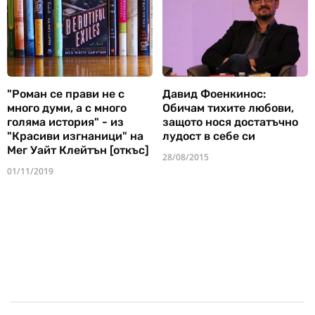
"Роман се прави не с
Давид Фоенкинос:
много думи, а с много
Обичам тихите любови,
голяма история" - из
защото нося достатъчно
"Красиви изгнаници" на
лудост в себе си
Мег Уайт Клейтън [откъс]
28/08/2015
01/11/2019