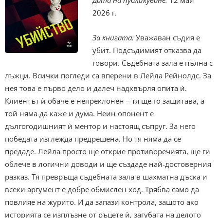
2026 г.
За книгата:
Уважаван съдия е
убит. Подсъдимият отказва да
говори. Съдебната зала е пълна с
лъжци. Всички погледи са вперени в Лейла Рейнолдс. За
нея това е първо дело и далеч надхвърля опита ѝ.
Клиентът ѝ обаче е непреклонен – тя ще го защитава, а
той няма да каже и дума. Неин опонент е
дългогодишният ѝ ментор и настоящ съпруг. За него
победата изглежда предрешена. Но тя няма да се
предаде. Лейла просто ще открие противоречията, ще ги
облече в логични доводи и ще създаде най-достоверния
разказ. Тя превръща съдебната зала в шахматна дъска и
всеки аргумент е добре обмислен ход. Трябва само да
повлияе на журито. И да запази контрола, защото ако
историята се изплъзне от ръцете ѝ, загубата на делото