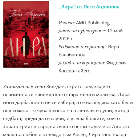
„Лира“ от Петя Андонова
Издава:
AMG Publishing
Дата на публикуване:
12 май
2026 г.
Редактор и коректор
: Вера
Балабанова
Дизайн на корицата
: Фиделия
Косева-Гайего
За книгата:
В село Звездан, скрито там, където
планината се навежда като стара жена в молитва, Лира
носи дарба, която не се избира, а се наследява като белег
под кожата. Тя чува шепота на отлетелите души, вижда
съдбата, преди да се случи, и усеща болките, които
хората крият в сърцата си като остри камъчета. А когато
младата любов я отвежда към Арсен, Лира започва да