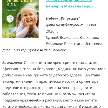
Байзер и Михаела Гирш
Издава:
„Ентусиаст“
Дата на публикуване:
11 май
2026 г.
Превод
: Велислава Вълканова
Редактор
: Валентина Истаткова
Дизайн на корицата:
Антие Варнеке
За книгата:
С тази книга ще преоткриете нежната, но
ефективна сила на билковата „медицина“ като устойчиво
допълнение към грижата за детското здраве. Съчетава
експертни знания и практически насоки и ориентира
родителите в разпознаването на често срещаните
заболявания, техните причини и възможностите за
подкрепа чрез лечебни растения, както и моментите,
когато е необходима консултация с лекар. В изданието