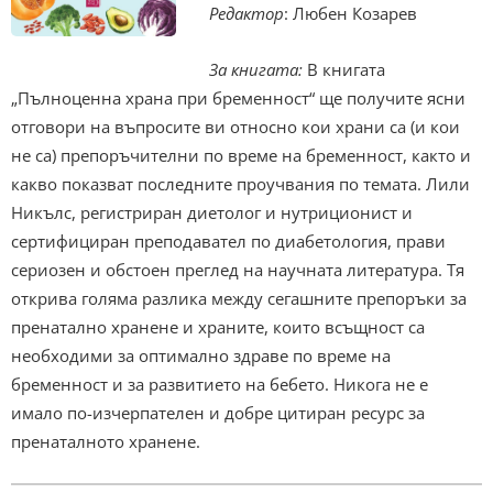
Редактор
: Любен Козарев
За книгата:
В книгата
„Пълноценна храна при бременност“ ще получите ясни
отговори на въпросите ви относно кои храни са (и кои
не са) препоръчителни по време на бременност, както и
какво показват последните проучвания по темата. Лили
Никълс, регистриран диетолог и нутриционист и
сертифициран преподавател по диабетология, прави
сериозен и обстоен преглед на научната литература. Тя
открива голяма разлика между сегашните препоръки за
пренатално хранене и храните, които всъщност са
необходими за оптимално здраве по време на
бременност и за развитието на бебето. Никога не е
имало по-изчерпателен и добре цитиран ресурс за
пренаталното хранене.