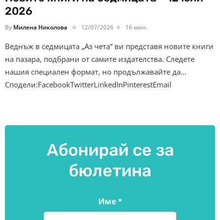
2026
By
Милена Николова
12/07/2026
16 мин.
Веднъж в седмицата „Аз чета“ ви представя новите книги
на пазара, подбрани от самите издателства. Следете
нашия специален формат, но продължавайте да…
Сподели:FacebookTwitterLinkedInPinterestEmail
Абонирай се за
бюлетина
Име
*