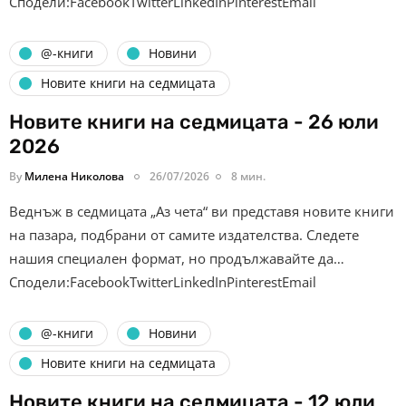
Сподели:FacebookTwitterLinkedInPinterestEmail
@-книги
Новини
Новите книги на седмицата
Новите книги на седмицата - 26 юли
2026
By
Милена Николова
26/07/2026
8 мин.
Веднъж в седмицата „Аз чета“ ви представя новите книги
на пазара, подбрани от самите издателства. Следете
нашия специален формат, но продължавайте да…
Сподели:FacebookTwitterLinkedInPinterestEmail
@-книги
Новини
Новите книги на седмицата
Новите книги на седмицата - 12 юли