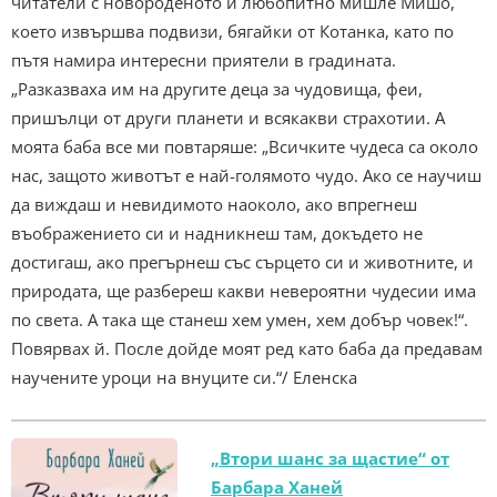
читатели с новороденото и любопитно мишле Мишо,
което извършва подвизи, бягайки от Котанка, като по
пътя намира интересни приятели в градината.
„Разказваха им на другите деца за чудовища, феи,
пришълци от други планети и всякакви страхотии. А
моята баба все ми повтаряше: „Всичките чудеса са около
нас, защото животът е най-голямото чудо. Ако се научиш
да виждаш и невидимото наоколо, ако впрегнеш
въображението си и надникнеш там, докъдето не
достигаш, ако прегърнеш със сърцето си и животните, и
природата, ще разбереш какви невероятни чудесии има
по света. А така ще станеш хем умен, хем добър човек!“.
Повярвах й. После дойде моят ред като баба да предавам
научените уроци на внуците си.“/ Еленска
„Втори шанс за щастие“ от
Барбара Ханей