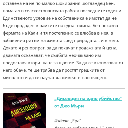
оставена на не по-малко шокирания шотландец Бен,
помагал в селскостопанската работа последните години.
Единственото условие на собственика е имотът да не
бъде продаден в рамките на една година. Бен показва
фермата на Кали и тя постепенно се влюбва в нея, в
забавения ритъм на животa сред природата… и в него.
Докато я реновират, за да покачат продажната ѝ цена,
двамата осъзнават, че съдбата неочаквано им
предоставя втори шанс за щастие. За да се възползват от
него обаче, те ще трябва да простят грешките от
миналото и да се научат да живеят в настоящето.
„Дисекция на едно убийство“
от Джо Мъри
Издава
: „Ера“
Дата на публикуване:
12 май