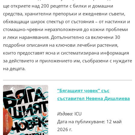
ще откриете над 200 рецепти с билки и домашни
средства, хранителни препоръки и ежедневни съвети,
обхващащи широк спектър от състояния – от настинки и
стомашно-чревни неразположения до кожни проблеми
и леки наранявания. Допълнително са включени 30
подробни описания на ключови лечебни растения,
които предоставят ясна и систематизирана информация
за действието и приложението им, съобразени с нуждите
на децата.
“Бягащият човек” със
съставител Невена Дишлиева
Издава:
ICU
Дата на публикуване: 12 май
2026 г.