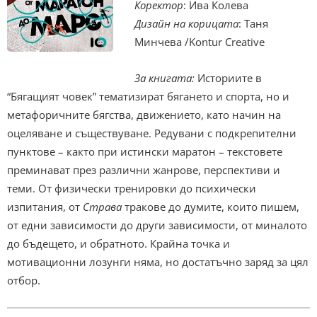
Коректор
: Ива Колева
Дизайн на корицата
: Таня
Минчева /Kontur Creative
За книгата:
Историите в
“Бягащият човек” тематизират бягането и спорта, но и
метафоричните бягства, движението, като начин на
оцеляване и съществуване. Редувани с подкрепителни
пунктове – както при истински маратон – текстовете
преминават през различни жанрове, перспективи и
теми. От физически тренировки до психически
изпитания, от
Страва
тракове до думите, които пишем,
от едни зависимости до други зависимости, от миналото
до бъдещето, и обратното. Крайна точка и
мотивационни лозунги няма, но достатъчно заряд за цял
отбор.