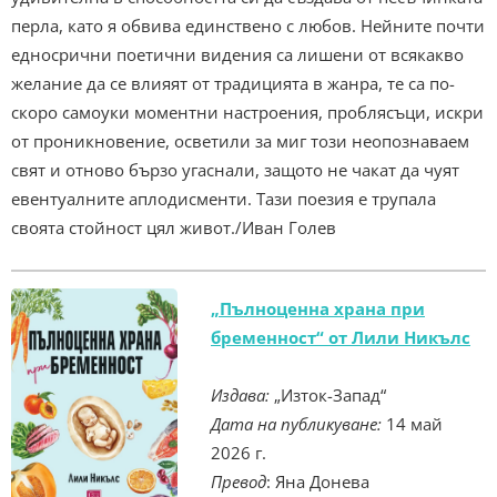
перла, като я обвива единствено с любов. Нейните почти
едносрични поетични видения са лишени от всякакво
желание да се влияят от традицията в жанра, те са по-
скоро самоуки моментни настроения, проблясъци, искри
от проникновение, осветили за миг този неопознаваем
свят и отново бързо угаснали, защото не чакат да чуят
евентуалните аплодисменти. Тази поезия е трупала
своята стойност цял живот./Иван Голев
„Пълноценна храна при
бременност“ от Лили Никълс
Издава:
„Изток-Запад“
Дата на публикуване:
14 май
2026 г.
Превод
: Яна Донева