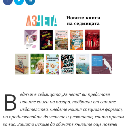
В
еднъж в седмицата „Аз чета“ ви представя
новите книги на пазара, подбрани от самите
издателства. Следете нашия специален формат,
но продължавайте да четете и ревютата, които правим
за вас. Защото искаме да обичате книгите още повече!