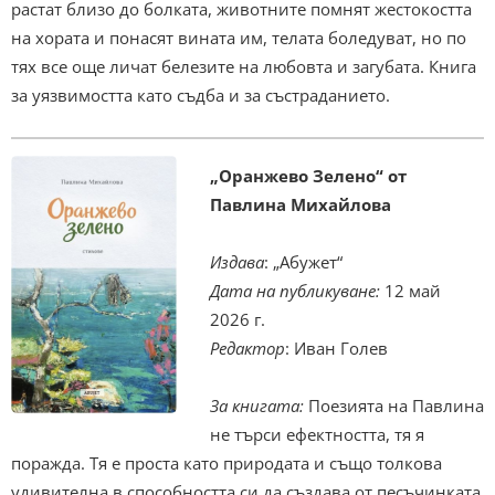
растат близо до болката, животните помнят жестокостта
на хората и понасят вината им, телата боледуват, но по
тях все още личат белезите на любовта и загубата. Книга
за уязвимостта като съдба и за състраданието.
„Оранжево Зелено“ от
Павлина Михайлова
Издава
: „Абужет“
Дата на публикуване:
12 май
2026 г.
Редактор
: Иван Голев
За книгата:
Поезията на Павлина
не търси ефектността, тя я
поражда. Тя е проста като природата и също толкова
удивителна в способността си да създава от песъчинката