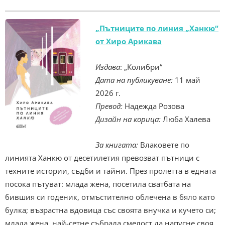
„Пътниците по линия „Ханкю“
от Хиро Арикава
Издава
: „Колибри“
Дата на публикуване:
11 май
2026 г.
Превод:
Надeжда Розова
Дизайн на корица:
Люба Халева
За книгата:
Влаковете по
линията Ханкю от десетилетия превозват пътници с
техните истории, съдби и тайни. През пролетта в едната
посока пътуват: млада жена, посетила сватбата на
бившия си годеник, отмъстително облечена в бяло като
булка; възрастна вдовица със своята внучка и кучето си;
млада жена, най-сетне събрала смелост да напусне своя