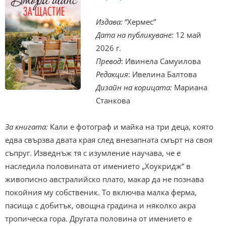
Издава:
“Хермес”
Дата на публикуване:
12 май
2026 г.
Превод
: Ивинела Самуилова
Редакция
: Ивелина Балтова
Дизайн на корицата:
Мариана
Станкова
За книгата:
Кали е фотограф и майка на три деца, която
едва свързва двата края след внезапната смърт на своя
съпруг. Изведнъж тя с изумление научава, че е
наследила половината от имението „Хоукридж“ в
живописно австралийско плато, макар да не познава
покойния му собственик. То включва малка ферма,
пасища с добитък, овощна градина и няколко акра
тропическа гора. Другата половина от имението е