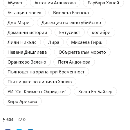
Абужет
Антония Атанасова
Барбара Ханей
Бягащият човек
Виолета Еленска
Джо Мъри
Дисекция на едно убийство
Домашни истории
Ентусиаст
колибри
Лили Никълс
Лира
Михаела Гирш
Невена Дишлиева
Обърната към морето
Оранжево Зелено
Петя Андонова
Пълноценна храна при бременност
Пътниците по линията Ханкю
УИ "Св. Климент Охридски"
Хелга Ел-Байзер
Хиро Арикава
604
0