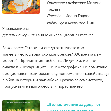
Отговорен редактор:
Милена
Ташева
Преводач
: Йоана Гацова
Редактор и коректор:
Ния
Харалампиева
Дизайн на корица:
Таня Минчева, „Kontur Creative“
За книгата:
Готови ли сте да отпътувате към
магнетичното хърватско крайбрежие? „Обърната към
морето“ – брилянтният дебют на Лидия Хилие – ви
очаква в книжарниците. Кинематографичен и помитащо
емоционален, този роман е едновременно въздействаща
любовна история и задълбочен разказ за семейството,
пропуснатите възможности и порастването.
„Билколечение за деца“ от
Урсел Бюринг, Хелга Ел-