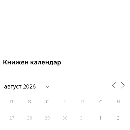
Книжен календар
П
В
С
Ч
П
С
Н
27
28
29
30
31
1
2