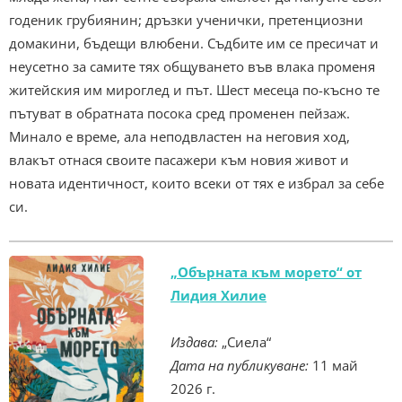
годеник грубиянин; дръзки ученички, претенциозни
домакини, бъдещи влюбени. Съдбите им се пресичат и
неусетно за самите тях общуването във влака променя
житейския им мироглед и път. Шест месеца по-късно те
пътуват в обратната посока сред променен пейзаж.
Минало е време, ала неподвластен на неговия ход,
влакът отнася своите пасажери към новия живот и
новата идентичност, които всеки от тях е избрал за себе
си.
„Обърната към морето“ от
Лидия Хилие
Издава:
„Сиела“
Дата на публикуване:
11 май
2026 г.