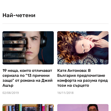
Най-четени
19 неща, които отличават
Катя Антонова: В
сериала по "13 причини
България предпочитаме
защо" от романа на Джей
комфорта на разума пред
Ашър
този на сърцето
02/08/2019
16/11/2018