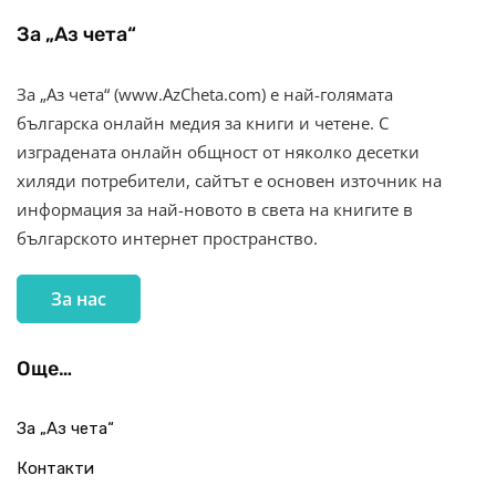
За „Аз чета“
За „Аз чета“ (www.AzCheta.com) е най-голямата
българска онлайн медия за книги и четене. С
изградената онлайн общност от няколко десетки
хиляди потребители, сайтът е основен източник на
информация за най-новото в света на книгите в
българското интернет пространство.
За нас
Още…
За „Аз чета“
Контакти