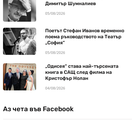
Димитър Шумналиев
05/08/2026
Поетът Стефан Иванов временно
поема ръководството на Театър
„София“
05/08/2026
„Одисея“ става най-търсената
книга в САЩ след филма на
Кристофър Нолан
04/08/2026
Аз чета във Facebook