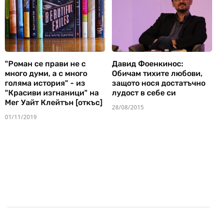
"Роман се прави не с
Давид Фоенкинос:
много думи, а с много
Обичам тихите любови,
голяма история" - из
защото нося достатъчно
"Красиви изгнаници" на
лудост в себе си
Мег Уайт Клейтън [откъс]
28/08/2015
01/11/2019