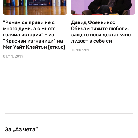
"Роман се прави не с
Давид Фоенкинос:
много думи, а с много
Обичам тихите любови,
голяма история" - из
защото нося достатъчно
"Красиви изгнаници" на
лудост в себе си
Мег Уайт Клейтън [откъс]
28/08/2015
01/11/2019
За „Аз чета“