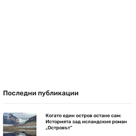
Последни публикации
Когато един остров остане сам:
Историята зад исландския роман
„Островът“