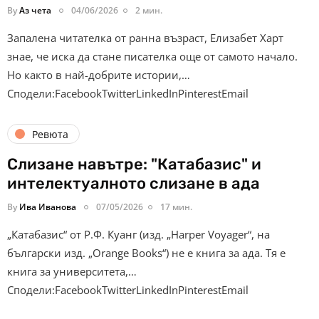
By
Аз чета
04/06/2026
2 мин.
Запалена читателка от ранна възраст, Елизабет Харт
знае, че иска да стане писателка още от самото начало.
Но както в най-добрите истории,…
Сподели:FacebookTwitterLinkedInPinterestEmail
Ревюта
Слизане навътре: "Катабазис" и
интелектуалното слизане в ада
By
Ива Иванова
07/05/2026
17 мин.
„Катабазис“ от Р.Ф. Куанг (изд. „Harper Voyager“, на
български изд. „Orange Books“) не е книга за ада. Тя е
книга за университета,…
Сподели:FacebookTwitterLinkedInPinterestEmail