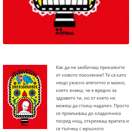
Как да не заобичаш приказките
от новото поколение? Те са като
нещо ужасно апетитно и мазно,
което знаеш, че е вредно за
здравето ти, но от което не
можеш да стоиш надалеч. Просто
се промъкваш до хладилника
посред нощ, открехваш вратата и
се тъпчеш с мръсното