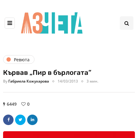
Ревюта
Кървав „Пир в бърлогата”
By
Габриела Кожухарова
14/03/2013
3 мин.
6449
0