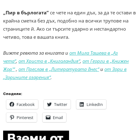
„Пир в бърлогата”
се чете на един дъх, за да те остави в
крайна сметка без дъх, подобно на всички трупове на
страниците й. Ако си търсите ударно и нестандартно
четиво, това е вашата книга.
Вижте ревюта за книгата и
от Мила Ташева в „Аз
чета“
,
от Христо в „Книголандия“
,
от Георги в „Книжен
Жор'“
,
от Преслав в „Литературата днес“
и
от Зори в
„Зорините озарения“
.
Сподели:
Facebook
Twitter
LinkedIn
Pinterest
Email