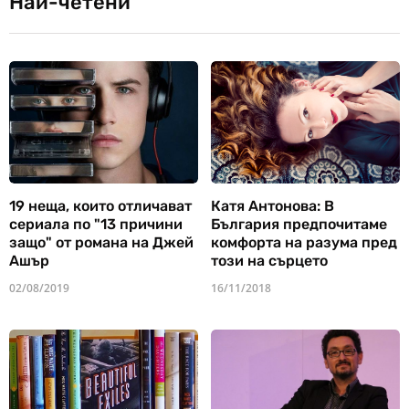
Най-четени
19 неща, които отличават
Катя Антонова: В
сериала по "13 причини
България предпочитаме
защо" от романа на Джей
комфорта на разума пред
Ашър
този на сърцето
02/08/2019
16/11/2018