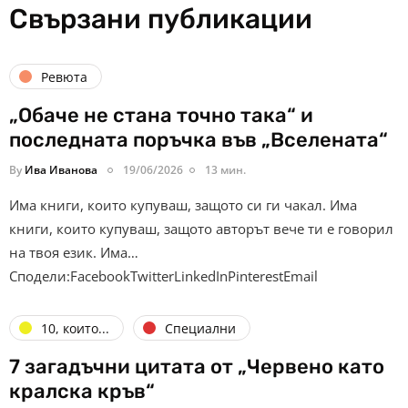
Свързани публикации
Ревюта
„Обаче не стана точно така“ и
последната поръчка във „Вселената“
By
Ива Иванова
19/06/2026
13 мин.
Има книги, които купуваш, защото си ги чакал. Има
книги, които купуваш, защото авторът вече ти е говорил
на твоя език. Има…
Сподели:FacebookTwitterLinkedInPinterestEmail
10, които...
Специални
7 загадъчни цитата от „Червено като
кралска кръв“