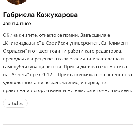
Габриела Кожухарова
ABOUT AUTHOR
Обича книгите, откакто се помни. Завършила е
„Книгоиздаване” в Софийски университет „Св. Климент
Охридски” и от шест години работи като редакторка,
преводачка и рецензентка за различни издателства и
самопубликуващи автори. Присъединява се към екипа
на „Аз чета” през 2012 г. Привърженичка е на четенето за
удоволствие, а не по задължение, и вярва, че
правилната история винаги ни намира в точния момент.
articles