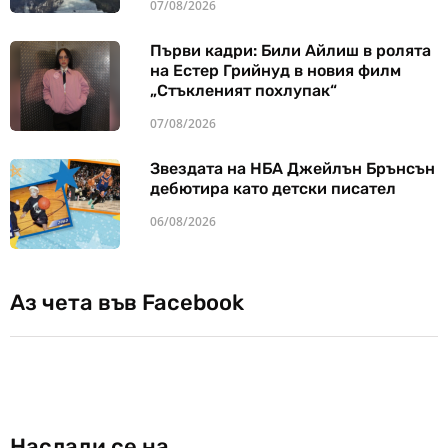
07/08/2026
Първи кадри: Били Айлиш в ролята
на Естер Грийнуд в новия филм
„Стъкленият похлупак“
07/08/2026
Звездата на НБА Джейлън Брънсън
дебютира като детски писател
06/08/2026
Аз чета във Facebook
Наслади се на…