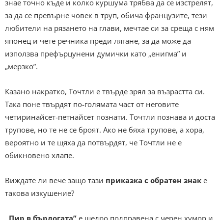
знае точно къде и колко куршума трябва да се изстрелят,
за да се превърне човек в труп, обича французите, тези
любители на рязането на глави, мечтае си за среща с ням
японец и чете речника преди лягане, за да може да
използва префърцунени думички като „енигма” и
„мерзко”.
Казано накратко, Точтли е твърде зрял за възрастта си.
Така поне твърдят по-голямата част от неговите
четиринайсет-петнайсет познати. Точтли познава и доста
трупове, но те не се броят. Ако не бяха трупове, а хора,
вероятно и те щяха да потвърдят, че Точтли не е
обикновено хлапе.
Виждате ли вече защо тази
приказка с обратен знак
е
такова изкушение?
„Пир в бърлогата”
е щедро подправена с черен хумор и