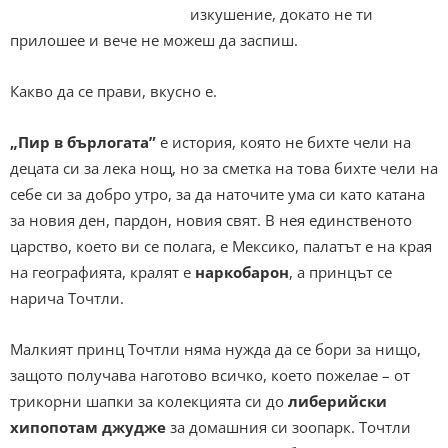
изкушение, докато не ти
прилошее и вече не можеш да заспиш.
Какво да се прави, вкусно е.
„Пир в бърлогата”
е история, която не бихте чели на
децата си за лека нощ, но за сметка на това бихте чели на
себе си за добро утро, за да наточите ума си като катана
за новия ден, пардон, новия свят. В нея единственото
царство, което ви се полага, е Мексико, палатът е на края
на географията, кралят е
наркобарон
, а принцът се
нарича Точтли.
Малкият принц Точтли няма нужда да се бори за нищо,
защото получава наготово всичко, което пожелае – от
трикорни шапки за колекцията си до
либерийски
хипопотам джудже
за домашния си зоопарк. Точтли