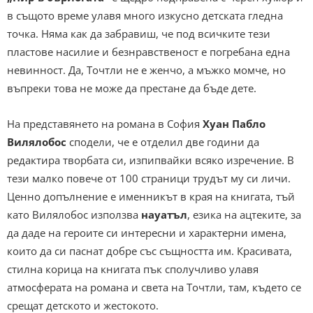
в същото време улавя много изкусно детската гледна
точка. Няма как да забравиш, че под всичките тези
пластове насилие и безнравственост е погребана една
невинност. Да, Точтли не е женчо, а мъжко момче, но
въпреки това не може да престане да бъде дете.
На представянето на романа в София
Хуан Пабло
Вилялобос
сподели, че е отделил две години да
редактира творбата си, изпипвайки всяко изречение. В
тези малко повече от 100 страници трудът му си личи.
Ценно допълнение е именникът в края на книгата, тъй
като Вилялобос използва
науатъл
, езика на ацтеките, за
да даде на героите си интересни и характерни имена,
които да си паснат добре със същността им. Красивата,
стилна корица на книгата пък сполучливо улавя
атмосферата на романа и света на Точтли, там, където се
срещат детското и жестокото.