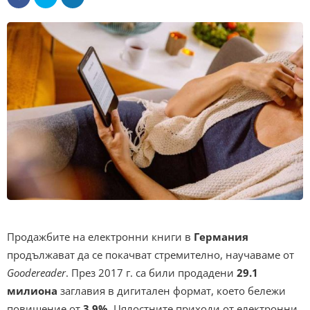
Продажбите на електронни книги в
Германия
продължават да се покачват стремително, научаваме от
Goodereader
. През 2017 г. са били продадени
29.1
милиона
заглавия в дигитален формат, което бележи
повишение от
3.9%
. Цялостните приходи от електронни