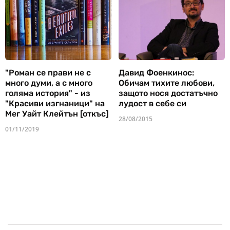
"Роман се прави не с
Давид Фоенкинос:
много думи, а с много
Обичам тихите любови,
голяма история" - из
защото нося достатъчно
"Красиви изгнаници" на
лудост в себе си
Мег Уайт Клейтън [откъс]
28/08/2015
01/11/2019