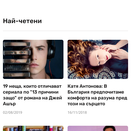
Най-четени
19 неща, които отличават
Катя Антонова: В
сериала по "13 причини
България предпочитаме
защо" от романа на Джей
комфорта на разума пред
Ашър
този на сърцето
02/08/2019
16/11/2018