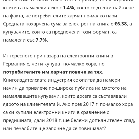
книги са намалели леко с
1.4%
, което се дължи най-вече
на факта, че потребителите харчат по-малко пари.
Средната похарчена сума за електронна книга е
€6.38
, а
купувачите, които са предпочели този формат, са
намалели със
7.7%.
Интересното при пазара на електронни книги в
Германия е, че ги купуват по-малко хора, но
потребителите им харчат повече за тях.
Книгоиздателската индустрия се опитва да намери
начин да привлече по-широка публика на мястото на
намаляващите купувачи, които досега са съставявали
ядрото на клиентелата й. Ако през 2017 г. по-малко хора
са си купили електронни книги в сравнение с
предишната, дали 2018 г. ще бележи допълнителен спад,
или печалбите ще започне да се повишават?