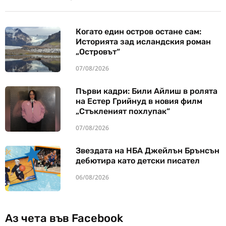
Когато един остров остане сам:
Историята зад исландския роман
„Островът“
07/08/2026
Първи кадри: Били Айлиш в ролята
на Естер Грийнуд в новия филм
„Стъкленият похлупак“
07/08/2026
Звездата на НБА Джейлън Брънсън
дебютира като детски писател
06/08/2026
Аз чета във Facebook