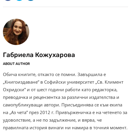
Габриела Кожухарова
ABOUT AUTHOR
Обича книгите, откакто се помни. Завършила е
„Книгоиздаване” в Софийски университет „Св. Климент
Охридски” и от шест години работи като редакторка,
преводачка и рецензентка за различни издателства и
самопубликуващи автори. Присъединява се към екипа
на „Аз чета” през 2012 г. Привърженичка е на четенето за
удоволствие, а не по задължение, и вярва, че
правилната история винаги ни намира в точния момент.