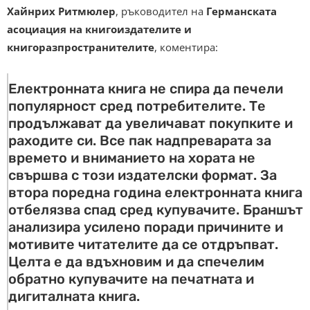
Хайнрих Ритмюлер
, ръководител на
Германската
асоциация на книгоиздателите и
книгоразпространителите
, коментира:
Електронната книга не спира да печели
популярност сред потребителите. Те
продължават да увеличават покупките и
раходите си. Все пак надпреварата за
времето и вниманието на хората не
свършва с този издателски формат. За
втора поредна година електронната книга
отбелязва спад сред купувачите. Браншът
анализира усилено поради причините и
мотивите читателите да се отдръпват.
Целта е да вдъхновим и да спечелим
обратно купувачите на печатната и
дигиталната книга.