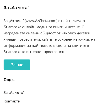
За „Аз чета“
За „Аз чета“ (www.AzCheta.com) е най-голямата
българска онлайн медия за книги и четене. С
изградената онлайн общност от няколко десетки
хиляди потребители, сайтът е основен източник на
информация за най-новото в света на книгите в
българското интернет пространство.
За нас
Още…
За „Аз чета“
Контакти