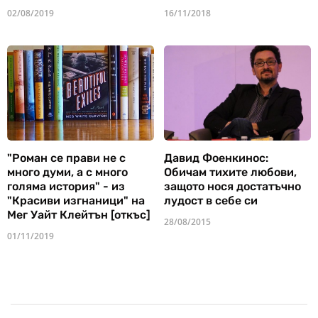
02/08/2019
16/11/2018
"Роман се прави не с
Давид Фоенкинос:
много думи, а с много
Обичам тихите любови,
голяма история" - из
защото нося достатъчно
"Красиви изгнаници" на
лудост в себе си
Мег Уайт Клейтън [откъс]
28/08/2015
01/11/2019