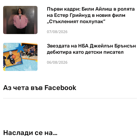
Първи кадри: Били Айлиш в ролята
на Естер Грийнуд в новия филм
„Стъкленият похлупак“
07/08/2026
Звездата на НБА Джейлън Брънсън
дебютира като детски писател
06/08/2026
Аз чета във Facebook
Наслади се на…