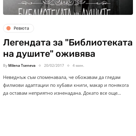
Ревюта
Легендата за "Библиотеката
на душите" оживява
By
Milena Tseneva
20/02/2017
4 мин.
Неведнъж съм споменавала, че обожавам да гледам
филмови адаптации по хубави книги, макар и понякога
да оставам неприятно изненадана. Докато все още…