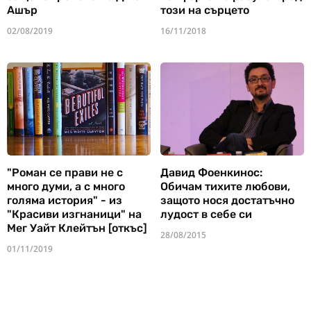
Ашър
този на сърцето
02/08/2019
16/11/2018
"Роман се прави не с
Давид Фоенкинос:
много думи, а с много
Обичам тихите любови,
голяма история" - из
защото нося достатъчно
"Красиви изгнаници" на
лудост в себе си
Мег Уайт Клейтън [откъс]
28/08/2015
01/11/2019