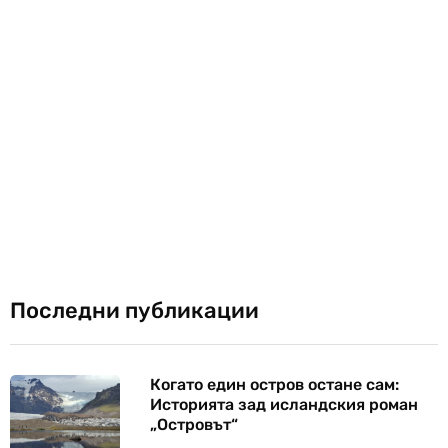
Последни публикации
Когато един остров остане сам:
Историята зад исландския роман
„Островът“