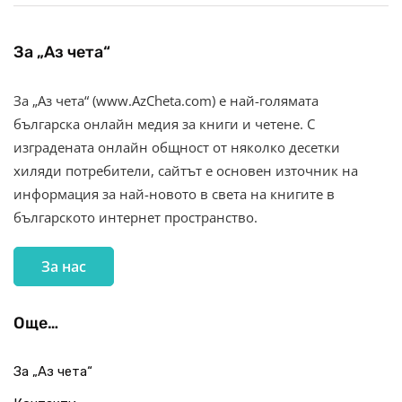
За „Аз чета“
За „Аз чета“ (www.AzCheta.com) е най-голямата
българска онлайн медия за книги и четене. С
изградената онлайн общност от няколко десетки
хиляди потребители, сайтът е основен източник на
информация за най-новото в света на книгите в
българското интернет пространство.
За нас
Още…
За „Аз чета“