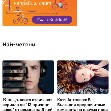
Най-четени
19 неща, които отличават
Катя Антонова: В
сериала по "13 причини
България предпочитаме
защо" от романа на Джей
комфорта на разума пред