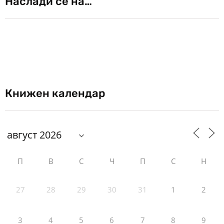
Наслади се на…
Книжен календар
П
В
С
Ч
П
С
Н
27
28
29
30
31
1
2
3
4
5
6
7
8
9