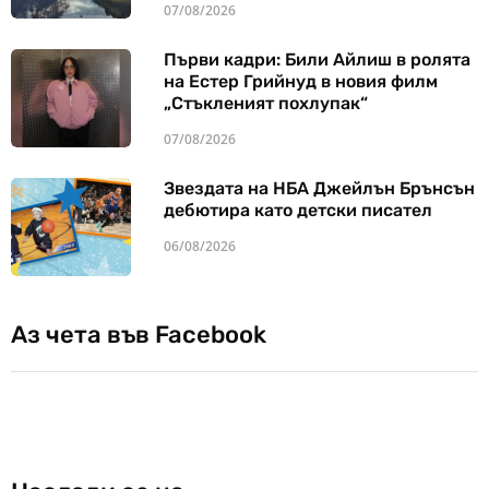
07/08/2026
Първи кадри: Били Айлиш в ролята
на Естер Грийнуд в новия филм
„Стъкленият похлупак“
07/08/2026
Звездата на НБА Джейлън Брънсън
дебютира като детски писател
06/08/2026
Аз чета във Facebook