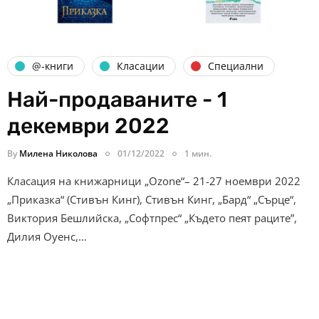
@-книги
Класации
Специални
Най-продаваните - 1
декември 2022
By
Милена Николова
01/12/2022
1 мин.
Класация на книжарници „Ozone“– 21-27 ноември 2022
„Приказка“ (Стивън Кинг), Стивън Кинг, „Бард“ „Сърце“,
Виктория Бешлийска, „Софтпрес“ „Където пеят раците”,
Дилия Оуенс,…