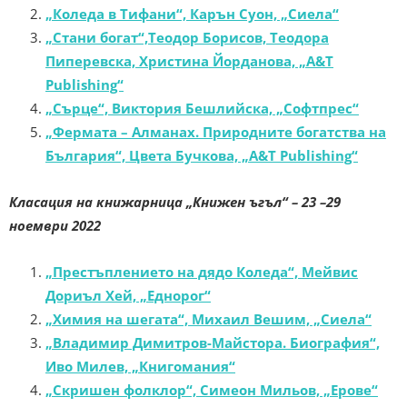
„Коледа в Тифани“, Карън Суон, „Сиела“
„Стани богат“,Теодор Борисов, Теодора
Пиперевска, Христина Йорданова, „A&T
Publishing“
„Сърце“, Виктория Бешлийска, „Софтпрес“
„Фермата – Алманах. Природните богатства на
България“, Цвета Бучкова, „A&T Publishing“
Класация на книжарница „Книжен ъгъл“ –
23 –29
ноември 2022
„Престъплението на дядо Коледа“, Мейвис
Дориъл Хей, „Еднорог“
„Химия на шегата“, Михаил Вешим, „Сиела“
„Владимир Димитров-Майстора. Биография“,
Иво Милев, „Книгомания“
„Скришен фолклор“, Симеон Мильов, „Ерове“