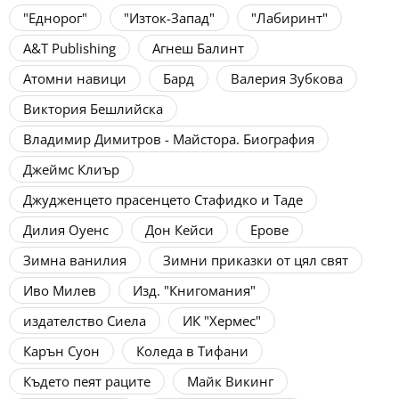
"Еднорог"
"Изток-Запад"
"Лабиринт"
A&T Publishing
Агнеш Балинт
Атомни навици
Бард
Валерия Зубкова
Виктория Бешлийска
Владимир Димитров - Майстора. Биография
Джеймс Клиър
Джудженцето прасенцето Стафидко и Таде
Дилия Оуенс
Дон Кейси
Ерове
Зимна ванилия
Зимни приказки от цял свят
Иво Милев
Изд. "Книгомания"
издателство Сиела
ИК "Хермес"
Карън Суон
Коледа в Тифани
Където пеят раците
Майк Викинг