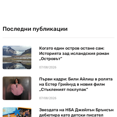
Последни публикации
Когато един остров остане сам:
Историята зад исландския роман
„Островът“
07/08/2026
Първи кадри: Били Айлиш в ролята
на Естер Грийнуд в новия филм
„Стъкленият похлупак“
07/08/2026
Звездата на НБА Джейлън Брънсън
дебютира като детски писател