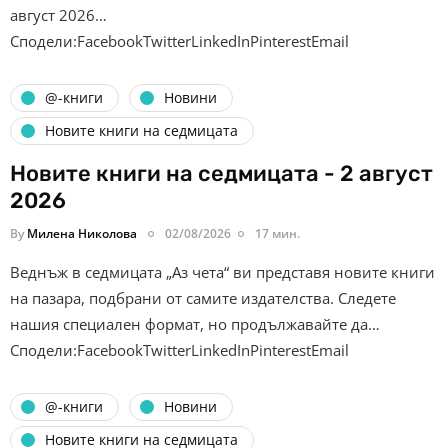
август 2026…
Сподели:FacebookTwitterLinkedInPinterestEmail
@-книги
Новини
Новите книги на седмицата
Новите книги на седмицата - 2 август
2026
By
Милена Николова
02/08/2026
17 мин.
Веднъж в седмицата „Аз чета“ ви представя новите книги
на пазара, подбрани от самите издателства. Следете
нашия специален формат, но продължавайте да…
Сподели:FacebookTwitterLinkedInPinterestEmail
@-книги
Новини
Новите книги на седмицата