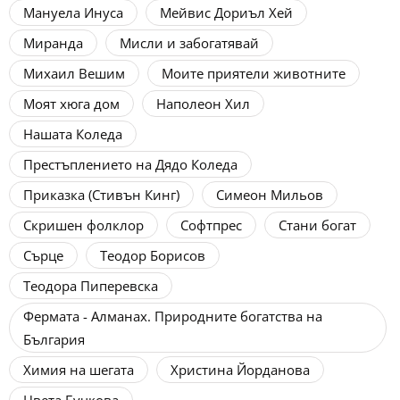
Мануела Инуса
Мейвис Дориъл Хей
Миранда
Мисли и забогатявай
Михаил Вешим
Моите приятели животните
Моят хюга дом
Наполеон Хил
Нашата Коледа
Престъплението на Дядо Коледа
Приказка (Стивън Кинг)
Симеон Мильов
Скришен фолклор
Софтпрес
Стани богат
Сърце
Теодор Борисов
Теодора Пиперевска
Фермата - Алманах. Природните богатства на
България
Химия на шегата
Христина Йорданова
Цвета Бучкова