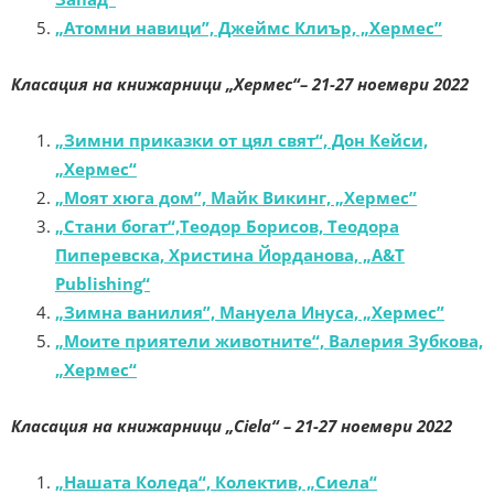
„Атомни навици”, Джеймс Клиър, „Хермес”
Класация на книжарници „Хермес“– 21-27 ноември 2022
„Зимни приказки от цял свят“, Дон Кейси,
„Хермес“
„Моят хюга дом”, Майк Викинг, „Хермес”
„Стани богат“,Теодор Борисов, Теодора
Пиперевска, Христина Йорданова, „A&T
Publishing“
„Зимна ванилия”, Мануела Инуса, „Хермес”
„Моите приятели животните“, Валерия Зубкова,
„Хермес“
Класация на книжарници „Ciela“
– 21-27 ноември 2022
„Нашата Коледа“, Колектив, „Сиела“