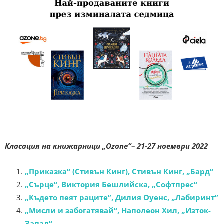
Класация на книжарници „Ozone“– 21-27 ноември 2022
„Приказка“ (Стивън Кинг), Стивън Кинг, „Бард“
„Сърце“, Виктория Бешлийска, „Софтпрес“
„Където пеят раците”, Дилия Оуенс, „Лабиринт”
„Мисли и забогатявай“, Наполеон Хил, „Изток-
Запад“