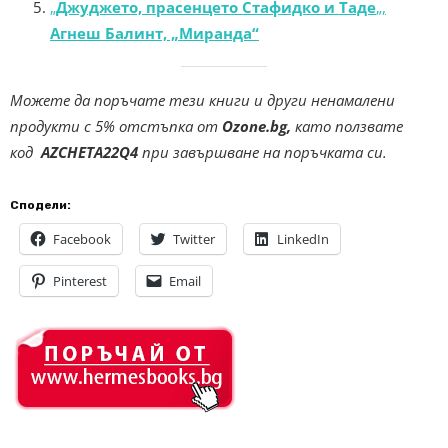
„
Джуджето, прасенцето Стафидко и Таде
„,
Агнеш Балинт, „Миранда“
Можете да поръчате тези книги и други ненамалени
продукти с 5% отстъпка от
Ozone.bg,
като ползвате
код
AZCHETA22Q4
при завършване на поръчката си.
Сподели:
Facebook
Twitter
LinkedIn
Pinterest
Email