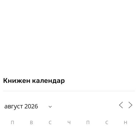
Книжен календар
П
В
С
Ч
П
С
Н