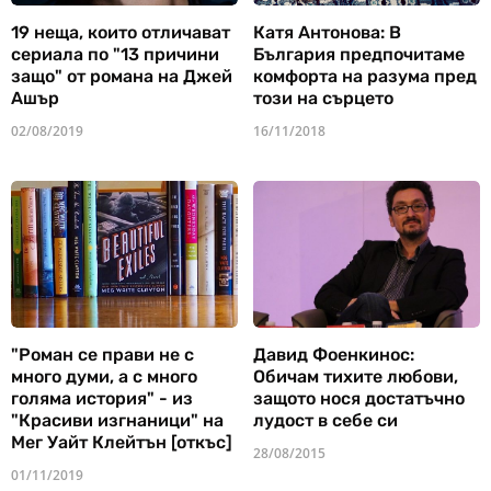
19 неща, които отличават
Катя Антонова: В
сериала по "13 причини
България предпочитаме
защо" от романа на Джей
комфорта на разума пред
Ашър
този на сърцето
02/08/2019
16/11/2018
"Роман се прави не с
Давид Фоенкинос:
много думи, а с много
Обичам тихите любови,
голяма история" - из
защото нося достатъчно
"Красиви изгнаници" на
лудост в себе си
Мег Уайт Клейтън [откъс]
28/08/2015
01/11/2019