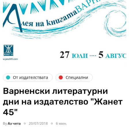
От издателствата
Специални
Варненски литературни
дни на издателство "Жанет
45"
By
Аз чета
20/07/2018
6 мин.