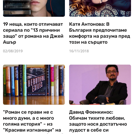
19 неща, които отличават
Катя Антонова: В
сериала по "13 причини
България предпочитаме
защо" от романа на Джей
комфорта на разума пред
Ашър
този на сърцето
02/08/2019
16/11/2018
"Роман се прави не с
Давид Фоенкинос:
много думи, а с много
Обичам тихите любови,
голяма история" - из
защото нося достатъчно
"Красиви изгнаници" на
лудост в себе си