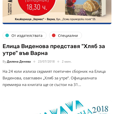
От издателствата
Специални
Елица Виденова представя "Хляб за
утре" във Варна
By
Диляна Денева
23/07/2018
2 мин.
На 24 юли излиза седмият поетичен сборник на Елица
Виденова, озаглавен „Хляб за утре“. Официалната
премиера на книгата ще се състои на 31…