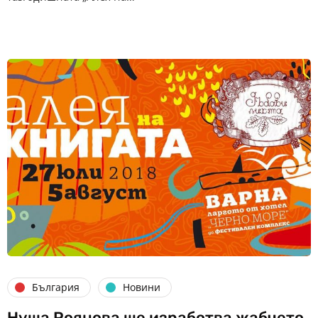
България
Новини
Нуша Роянова ще изработва жабчето