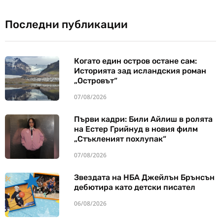
Последни публикации
Когато един остров остане сам:
Историята зад исландския роман
„Островът“
07/08/2026
Първи кадри: Били Айлиш в ролята
на Естер Грийнуд в новия филм
„Стъкленият похлупак“
07/08/2026
Звездата на НБА Джейлън Брънсън
дебютира като детски писател
06/08/2026