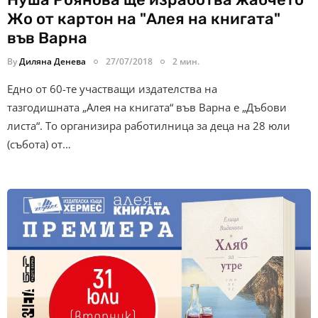
Жо от картон на "Алея на книгата"
във Варна
By
Диляна Денева
27/07/2018
2 мин.
Едно от 60-те участващи издателства на
тазгодишната „Алея на книгата“ във Варна е „Дъбови
листа“. То организира работилница за деца на 28 юли
(събота) от…