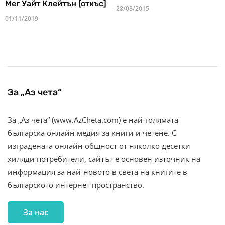
Мег Уайт Клейтън [откъс]
28/08/2015
01/11/2019
За „Аз чета“
За „Аз чета“ (www.AzCheta.com) е най-голямата
българска онлайн медия за книги и четене. С
изградената онлайн общност от няколко десетки
хиляди потребители, сайтът е основен източник на
информация за най-новото в света на книгите в
българското интернет пространство.
За нас