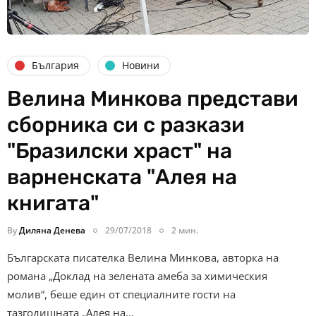
България
Новини
Велина Минкова представи
сборника си с разкази
"Бразилски храст" на
варненската "Алея на
книгата"
By
Диляна Денева
29/07/2018
2 мин.
Българската писателка Велина Минкова, авторка на
романа „Доклад на зелената амеба за химическия
молив“, беше един от специалните гости на
тазгодишната „Алея на…