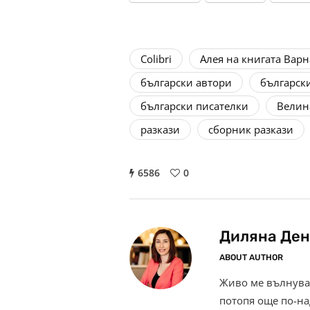
Colibri
Алея на книгата Варн
български автори
българск
български писателки
Велин
разкази
сборник разкази
6586
0
Диляна Ден
ABOUT AUTHOR
Живо ме вълнува 
потопя още по-на