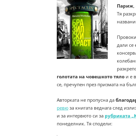
Париж
,
Тя разкр
названи
Провоки
дали се 
консерв
колебани
разкреп
голотата на човешкото тяло
и е 
се, пречупен през призмата на бъл
Авторката не пропусна да
благодар
ревю
за книгата веднага след изли
и за интервюто си за
рубриката „
понеделник. Тя сподели: