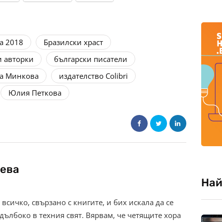
а 2018
Бразилски храст
и авторки
български писатели
а Минкова
издателство Colibri
Юлия Петкова
ева
Най
всичко, свързано с книгите, и бих искала да се
дълбоко в техния свят. Вярвам, че четящите хора