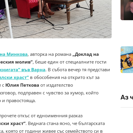
на Минкова
, авторка на романа
„Доклад на
ческия молив“
, беше един от специалните гости
 книгата“ във Варна
. В събота вечер тя представи
илски храст“
в обособения на открито кът за
е с
Юлия Петкова
от издателство
говор, подправен с чувство за хумор, който
Аз 
 и правостояща.
прочете откъс от едноименния разказ
ски храст“
. Веднага стана ясно, че българската
а, която от години живее със семейството си в