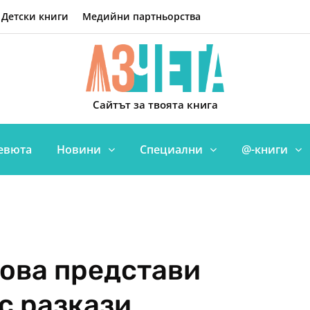
Детски книги
Медийни партньорства
Сайтът за твоята книга
евюта
Новини
Специални
@-книги
ова представи
с разкази