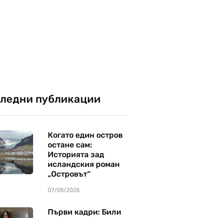
ледни публикации
Когато един остров
остане сам:
Историята зад
исландския роман
„Островът“
07/08/2026
Първи кадри: Били