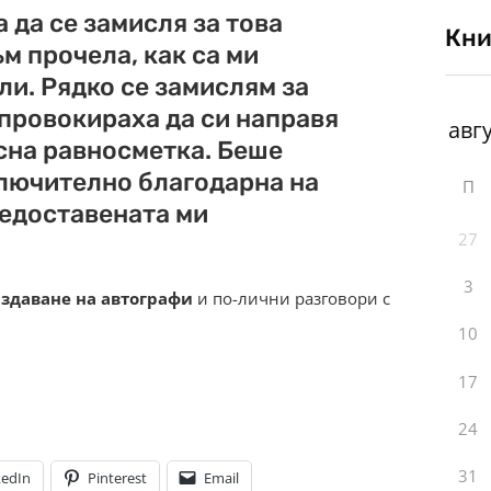
 да се замисля за това
Кни
м прочела, как са ми
и. Рядко се замислям за
 провокираха да си направя
сна равносметка. Беше
ключително благодарна на
П
редоставената ми
27
3
здаване на автографи
и по-лични разговори с
10
17
24
31
kedIn
Pinterest
Email