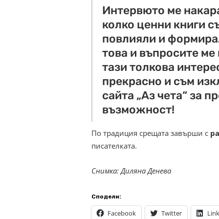
Интервюто ме накара
колко ценни книги съ
повлияли и формирал
това и въпросите ме
тази толкова интере
прекрасно и съм из
сайта „Аз чета“ за п
възможност!
По традиция срещата завърши с
ра
писателката.
Снимка: Диляна Денева
Сподели:
Facebook
Twitter
Lin