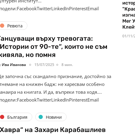
ултурен институт…
истор
подели:FacebookTwitterLinkedInPinterestEmail
"Кра
изгн
Мег 
Ревюта
Клей
01/11/
Танцуващи върху тревогата:
„Истории от 90-те“, които не съм
живяла, но помня
y
Ива Иванова
15/07/2025
8 мин.
е започна със скандално признание, достойно за
тнемане на книжен бадж: не харесвам особено
анаира на книгата. И да, въпреки това ходя….
подели:FacebookTwitterLinkedInPinterestEmail
България
Новини
„Хавра“ на Захари Карабашлиев