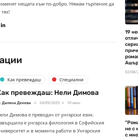
роменят нещата към по-добро. Нямам търпение да
 тях!
19 не
отли
сериа
прич
рома
кации
Ашъ
02/08/
Как превеждаш
Специални
Как превеждаш: Нели Димова
y
Диляна Денева
24/09/2025
10 мин.
ели Димова е преводач от унгарски език.
"Ром
авършила е унгарска филология в Софийския
не с 
ниверситет и в момента работи в Унгарския
с мно