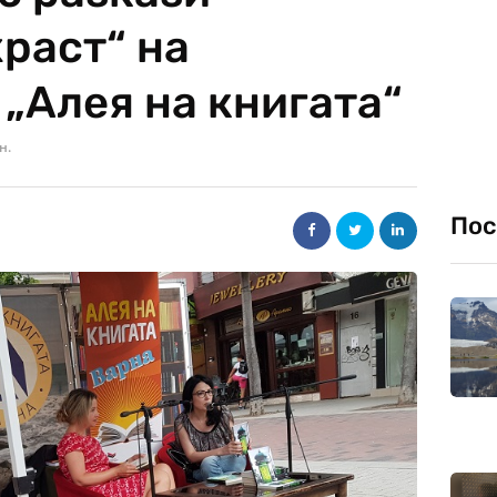
раст“ на
„Алея на книгата“
н.
Пос