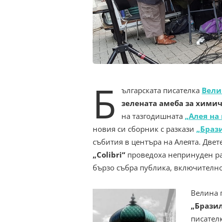
Б
ългарската писателка
Вели
зелената амеба за хими
на тазгодишната
„Алея на
новия си сборник с разкази
„Браз
събития в центъра на Алеята. Двет
„Colibri“
проведоха непринуден раз
бързо събра публика, включително
Велина 
„Бразил
писателк