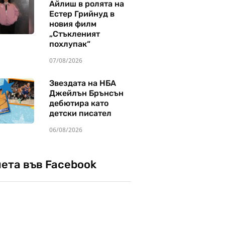
Айлиш в ролята на
Естер Грийнуд в
новия филм
„Стъкленият
похлупак“
07/08/2026
Звездата на НБА
Джейлън Брънсън
дебютира като
детски писател
06/08/2026
чета във Facebook