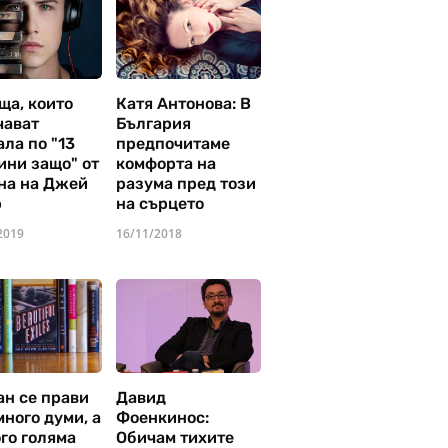
ща, които
Катя Антонова: В
чават
България
ла по "13
предпочитаме
ини защо" от
комфорта на
на на Джей
разума пред този
р
на сърцето
2019
16/11/2018
ан се прави
Давид
много думи, а
Фоенкинос:
го голяма
Обичам тихите