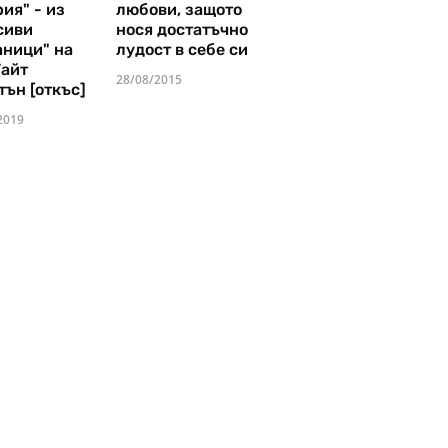
ия" - из
любови, защото
сиви
нося достатъчно
аници" на
лудост в себе си
Уайт
28/08/2015
тън [откъс]
2019