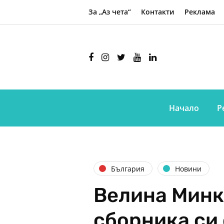
За „Аз чета“
Контакти
Реклама
Начало
Р
България
Новини
Велина Минк
сборника си 