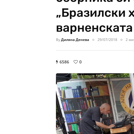
„Бразилски х
варненската 
By
Диляна Денева
29/07/2018
2 ми
6586
0