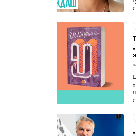
к
С
B
Щ
о
П
С