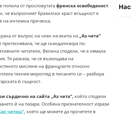
 е попила от прословутата
френска освободеност
.
Нас
и, че въпросният бразилски храст всъщност е
е на интимна прическа.
рана от въпрос на член на екипа на
„Аз чета“
е притеснявала, че ще скандализира по-
ативните читатели, Велина сподели, че е нямала
я. Тя разказа, че се възхищава на
остеното мислене на французите относно
вплела техния мироглед в писането си – разбира
гарската й същност.
и сърдечно на сайта „Аз чета“,
който сподели
зането й на пазара. Особена признателност изрази
Как четеш“
, което ще можете да прочетете в