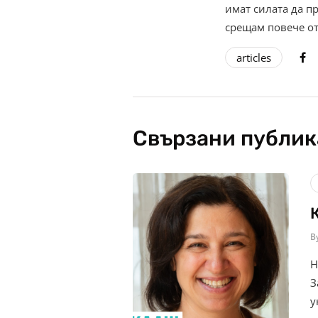
имат силата да п
срещам повече от
articles
Свързани публи
B
Н
З
у