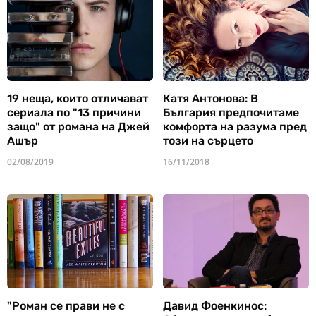
19 неща, които отличават
Катя Антонова: В
сериала по "13 причини
България предпочитаме
защо" от романа на Джей
комфорта на разума пред
Ашър
този на сърцето
02/08/2019
16/11/2018
"Роман се прави не с
Давид Фоенкинос: