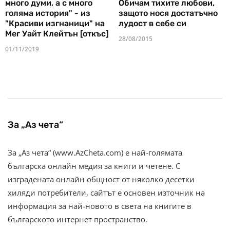
много думи, а с много
Обичам тихите любови,
голяма история" - из
защото нося достатъчно
"Красиви изгнаници" на
лудост в себе си
Мег Уайт Клейтън [откъс]
28/08/2015
01/11/2019
За „Аз чета“
За „Аз чета“ (www.AzCheta.com) е най-голямата
българска онлайн медия за книги и четене. С
изградената онлайн общност от няколко десетки
хиляди потребители, сайтът е основен източник на
информация за най-новото в света на книгите в
българското интернет пространство.