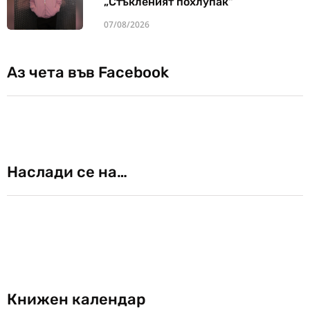
„Стъкленият похлупак“
07/08/2026
Аз чета във Facebook
Наслади се на…
Книжен календар