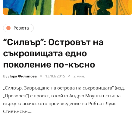
Ревюта
“Силвър”: Островът на
съкровищата едно
поколение по-късно
By
Лора Филипова
13/03/2015
2 мин.
„Силвър. Завръщане на острова на съкровищата” (изд.
„Прозорец“) е проект, в който Андрю Моушън стъпва
върху класическото произведение на Робърт Луис
Стивънсън,…