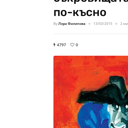
по-късно
By
Лора Филипова
13/03/2015
2 ми
4797
0