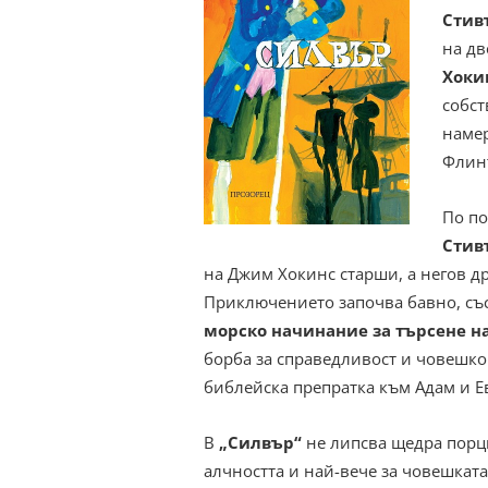
Стив
на дв
Хоки
собст
намер
Флин
По по
Стив
на Джим Хокинс старши, а негов д
Приключението започва бавно, съ
морско начинание за търсене н
борба за справедливост и човешко
библейска препратка към Адам и Е
В
„Силвър“
не липсва щедра порци
алчността и най-вече за човешкат