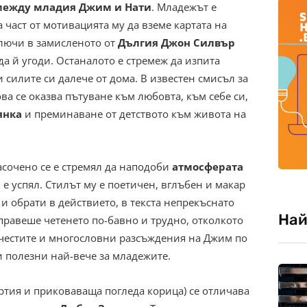
между младия Джим и Нати
. Младежът е
 част от мотивацията му да вземе картата на
ключи в замисленото от
Дългия Джон Силвър
а й угоди. Останалото е стремеж да изпита
и силите си далече от дома. В известен смисъл за
а се оказва пътуване към любовта, към себе си,
янка
и преминаване от детството към живота на
сочено се е стремял да наподоби
атмосферата
 е успял. Стилът му е поетичен, вглъбен и макар
и обрати в действието, в текста непрекъснато
Най
правеше четенето по-бавно и трудно, отколкото
 честите и многословни разсъждения на Джим по
 полезни най-вече за младежите.
ртия и приковаваща погледа корица) се отличава