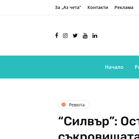
За „Аз чета“
Контакти
Реклама
Начало
Р
Ревюта
“Силвър”: Ос
съкровищата