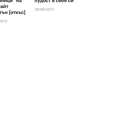
аници" на
лудост в себе си
Уайт
28/08/2015
тън [откъс]
2019