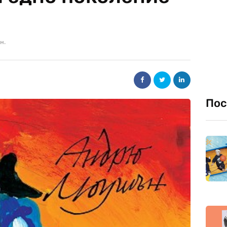
н.
Пос