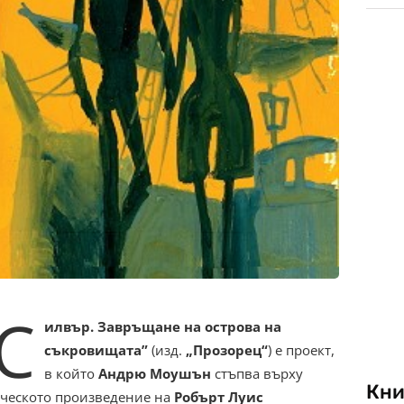
С
илвър. Завръщане на острова на
съкровищата”
(изд.
„Прозорец“
) е проект,
в който
Андрю Моушън
стъпва върху
Кни
ческото произведение на
Робърт Луис