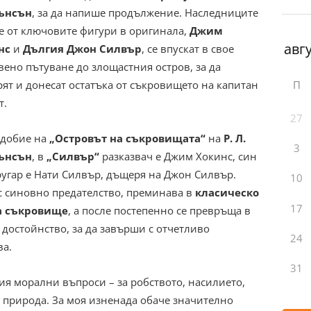
ънсън
, за да напише продължение. Наследниците
е от ключовите фигури в оригинала,
Джим
нс
и
Дългия Джон Силвър
, се впускат в свое
вено пътуване до злощастния остров, за да
П
ят и донесат остатъка от съкровището на капитан
т.
27
добие на
„Островът на съкровищата“
на
Р. Л.
3
ънсън
, в
„Силвър“
разказвач е Джим Хокинс, син
ругар е Нати Силвър, дъщеря на Джон Силвър.
10
с синовно предателство, преминава в
класическо
17
а съкровище
, а после постепенно се превръща в
 достойнство, за да завърши с отчетливо
24
ва.
31
я морални въпроси – за робството, насилието,
а природа. За моя изненада обаче значително