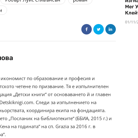
изгн
Мег 
и
Клей
01/11/
пова
 икономист по образование и професия и
тското четене по призвание. Тя е изпълнителен
ация „Детски книги“ от основаването й и главен
Detskiknigi.com. Следи за изпълнението на
ньорствата, координира екипа на фондацията.
ето „Посланик на библиотеките“ (ББИА, 2015 г.) и
на на годината“ на сп. Grazia за 2016 г. в
а“.