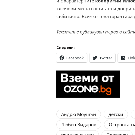
и с характерните
колоритни илюс
ключови места в книгата и доприн
събитията. Всичко това гарантира 
Текстът е публикуван първо в сай
Сподели:
Facebook
Twitter
Lin
Андрю Моушън
детски
Любен Зидаров
Островът н
приключенски
Прозорец