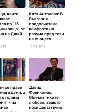
ща, които
Катя Антонова: В
чават
България
ла по "13
предпочитаме
ини защо" от
комфорта на
на на Джей
разума пред този
р
на сърцето
2019
16/11/2018
ан се прави
Давид
много думи, а
Фоенкинос:
го голяма
Обичам тихите
ия" - из
любови, защото
сиви
нося достатъчно