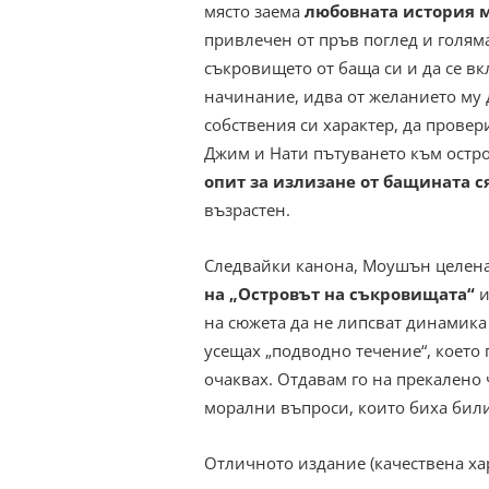
място заема
любовната история 
привлечен от пръв поглед и голяма
съкровището от баща си и да се в
начинание, идва от желанието му д
собствения си характер, да провер
Джим и Нати пътуването към остров
опит за излизане от бащината с
възрастен.
Следвайки канона, Моушън целена
на „Островът на съкровищата“
и
на сюжета да не липсват динамика 
усещах „подводно течение“, което 
очаквах. Отдавам го на прекалено
морални въпроси, които биха били
Отличното издание (качествена ха