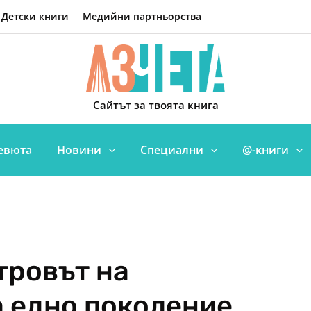
Детски книги
Медийни партньорства
Сайтът за твоята книга
евюта
Новини
Специални
@-книги
тровът на
 едно поколение