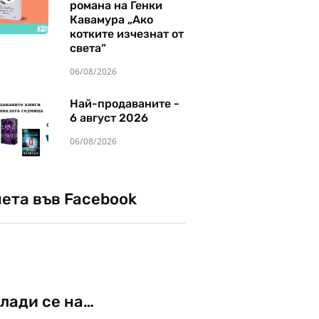
романа на Генки
Кавамура „Ако
котките изчезнат от
света“
06/08/2026
Най-продаваните -
6 август 2026
06/08/2026
чета във Facebook
лади се на…