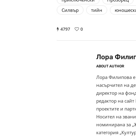
Силвър
тийн
юношеск
4797
0
Лора Фили
ABOUT AUTHOR
Лора Филипова е
насърчител на де
директор на фонд
редактор на сайт 
проектите и парт
Носител на звани
номинирана за „Же
категория „Култур