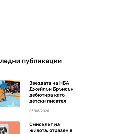
ледни публикации
Звездата на НБА
Джейлън Брънсън
дебютира като
детски писател
06/08/2026
Смисълът на
живота, отразен в