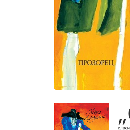
„
класи