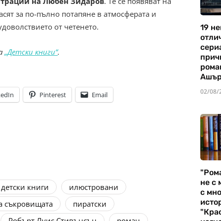
трации на Любен Зидаров
. Те се появяват на
асят за по-пълно потапяне в атмосферата и
удоволствието от четенето.
19 не
отли
сериа
та
„Детски книги“
.
прич
рома
Ашъ
02/08/
kedIn
Pinterest
Email
"Ром
не с 
детски книги
илюстровани
с мно
истор
а съкровищата
пиратски
"Кра
Робърт Луис Стивънсън
роман