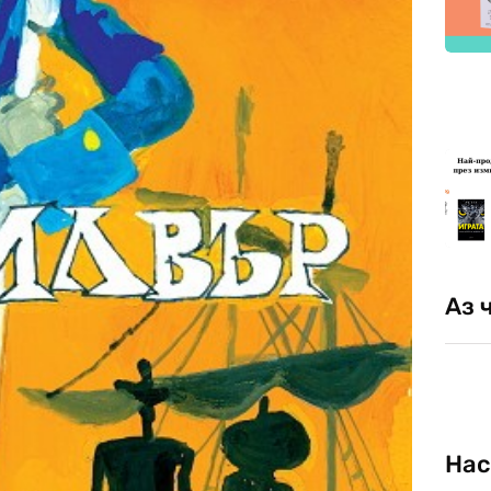
Аз 
Нас