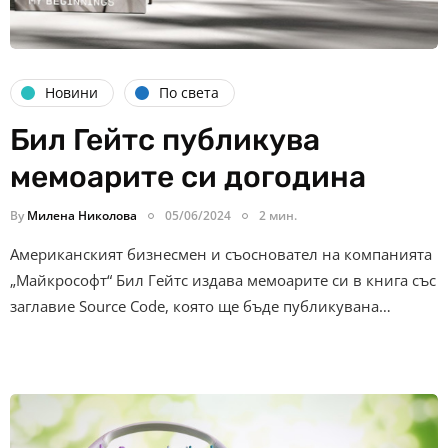
Новини
По света
Бил Гейтс публикува
мемоарите си догодина
By
Милена Николова
05/06/2024
2 мин.
Американският бизнесмен и съосновател на компанията
„Майкрософт“ Бил Гейтс издава мемоарите си в книга със
заглавие Source Code, която ще бъде публикувана…