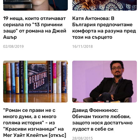
19 неща, които отличават
Катя Антонова: В
сериала по "13 причини
България предпочитаме
защо" от романа на Джей
комфорта на разума пред
Ашър
този на сърцето
02/08/2019
16/11/2018
"Роман се прави не с
Давид Фоенкинос:
много думи, а с много
Обичам тихите любови,
голяма история" - из
защото нося достатъчно
"Красиви изгнаници" на
лудост в себе си
Мег Уайт Клейтън [откъс]
28/08/2015