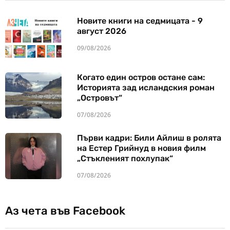
Новите книги на седмицата - 9
август 2026
09/08/2026
Когато един остров остане сам:
Историята зад исландския роман
„Островът“
07/08/2026
Първи кадри: Били Айлиш в ролята
на Естер Грийнуд в новия филм
„Стъкленият похлупак“
07/08/2026
Аз чета във Facebook