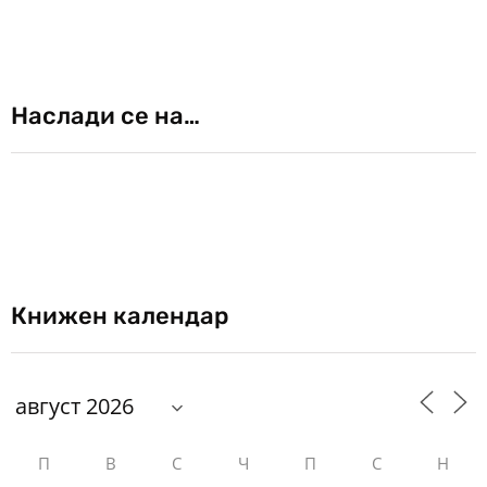
Наслади се на…
Книжен календар
П
В
С
Ч
П
С
Н