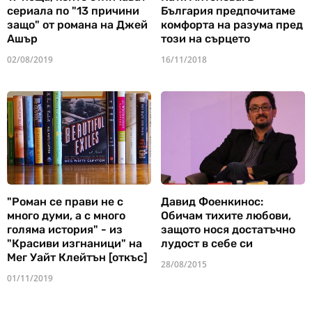
сериала по "13 причини
България предпочитаме
защо" от романа на Джей
комфорта на разума пред
Ашър
този на сърцето
02/08/2019
16/11/2018
"Роман се прави не с
Давид Фоенкинос:
много думи, а с много
Обичам тихите любови,
голяма история" - из
защото нося достатъчно
"Красиви изгнаници" на
лудост в себе си
Мег Уайт Клейтън [откъс]
28/08/2015
01/11/2019