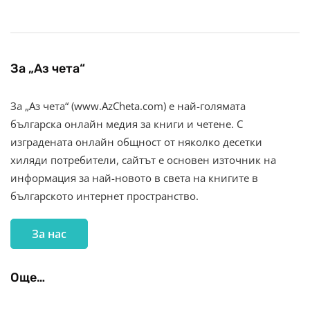
За „Аз чета“
За „Аз чета“ (www.AzCheta.com) е най-голямата
българска онлайн медия за книги и четене. С
изградената онлайн общност от няколко десетки
хиляди потребители, сайтът е основен източник на
информация за най-новото в света на книгите в
българското интернет пространство.
За нас
Още…