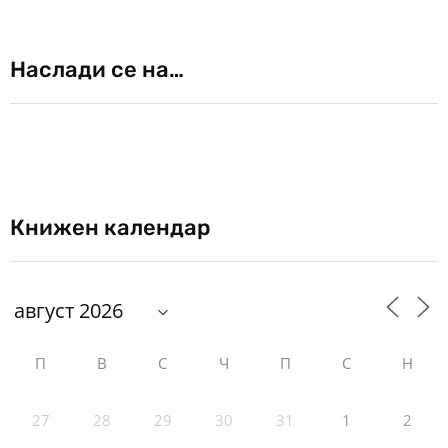
Наслади се на…
Книжен календар
П
В
С
Ч
П
С
Н
27
28
29
30
31
1
2