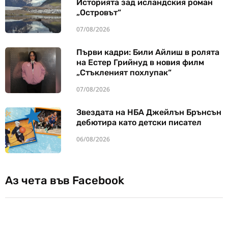
Историята зад исландския роман
„Островът“
07/08/2026
Първи кадри: Били Айлиш в ролята
на Естер Грийнуд в новия филм
„Стъкленият похлупак“
07/08/2026
Звездата на НБА Джейлън Брънсън
дебютира като детски писател
06/08/2026
Аз чета във Facebook