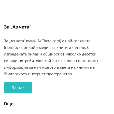
За „Аз чета“
За „Аз чета“ (www.AzCheta.com) е най-голямата
българска онлайн медия за книги и четене. С
изградената онлайн общност от няколко десетки
хиляди потребители, сайтът е основен източник на
информация за най-новото в света на книгите в
българското интернет пространство.
За нас
Още…