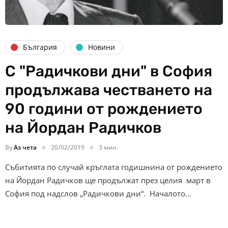
България
Новини
С "Радичкови дни" в София
продължава честването на
90 години от рождението
на Йордан Радичков
By
Аз чета
20/02/2019
3 мин.
Събитията по случай кръглата годишнина от рождението
на Йордан Радичков ще продължат през целия март в
София под надслов „Радичкови дни“. Началото…