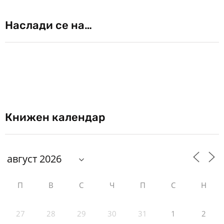
Наслади се на…
Книжен календар
П
В
С
Ч
П
С
Н
27
28
29
30
31
1
2