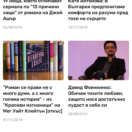
19 неща, които отличават
Катя Антонова: В
сериала по "13 причини
България предпочитаме
защо" от романа на Джей
комфорта на разума пред
Ашър
този на сърцето
02/08/2019
16/11/2018
"Роман се прави не с
Давид Фоенкинос:
много думи, а с много
Обичам тихите любови,
голяма история" - из
защото нося достатъчно
"Красиви изгнаници" на
лудост в себе си
Мег Уайт Клейтън [откъс]
28/08/2015
01/11/2019