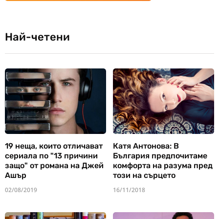
Най-четени
19 неща, които отличават
Катя Антонова: В
сериала по "13 причини
България предпочитаме
защо" от романа на Джей
комфорта на разума пред
Ашър
този на сърцето
02/08/2019
16/11/2018