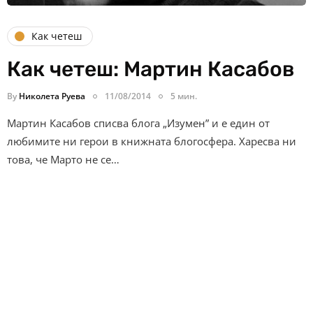
Как четеш
Как четеш: Мартин Касабов
By
Николета Руева
11/08/2014
5 мин.
Мартин Касабов списва блога „Изумен” и е един от
любимите ни герои в книжната блогосфера. Харесва ни
това, че Марто не се…