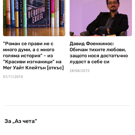
"Роман се прави не с
Давид Фоенкинос:
много думи, а с много
Обичам тихите любови,
голяма история" - из
защото нося достатъчно
"Красиви изгнаници" на
лудост в себе си
Мег Уайт Клейтън [откъс]
28/08/2015
01/11/2019
За „Аз чета“