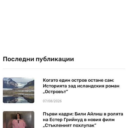
Последни публикации
Когато един остров остане сам:
Историята зад исландския роман
„Островът“
07/08/2026
Първи кадри: Били Айлиш в ролята
на Естер Грийнуд в новия филм
„Стъкленият похлупак“