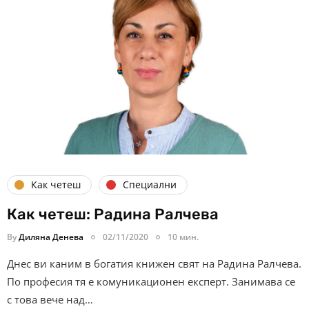
Как четеш
Специални
Как четеш: Радина Ралчева
By
Диляна Денева
02/11/2020
10 мин.
Днес ви каним в богатия книжен свят на Радина Ралчева.
По професия тя е комуникационен експерт. Занимава се
с това вече над…