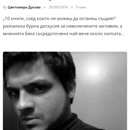
By
Цветомира Дукова
26/09/2016
9 мин.
„10 книги, след които не можеш да останеш същият“
разпалиха бурна дискусия за невключените заглавия, а
мненията бяха съсредоточени най-вече около липсата…