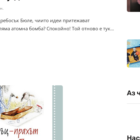
н.
дребосък Бюле, чиито идеи притежават
ляма атомна бомба? Спокойно! Той отново е тук…
Аз 
Нас