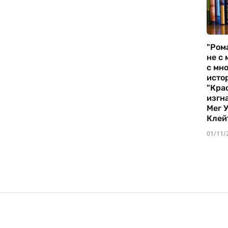
"Ром
не с 
с мно
истор
"Кра
изгн
Мег 
Клей
01/11/