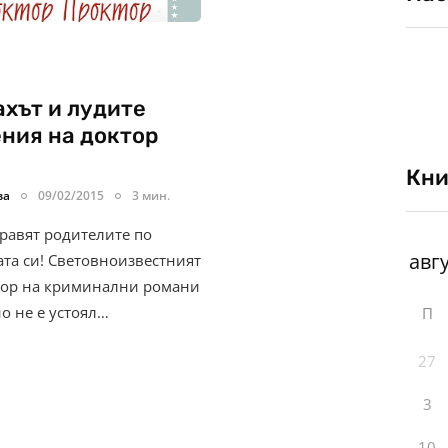
хът и лудите
ния на доктор
Кни
ва
09/02/2015
3 мин.
правят родителите по
ата си! Световноизвестният
тор на криминални романи
о не е устоял…
П
27
3
10