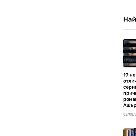
Най
19 не
отли
сериа
прич
рома
Ашъ
02/08/