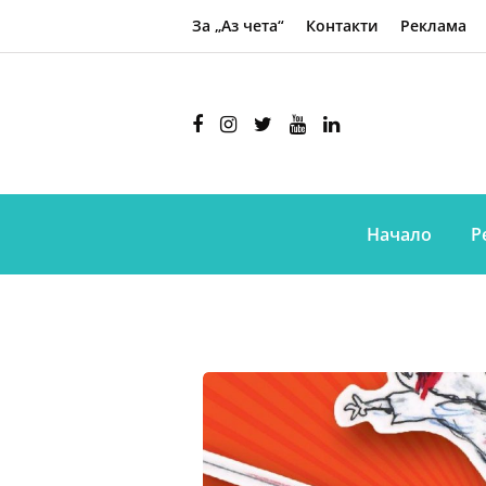
За „Аз чета“
Контакти
Реклама
Начало
Р