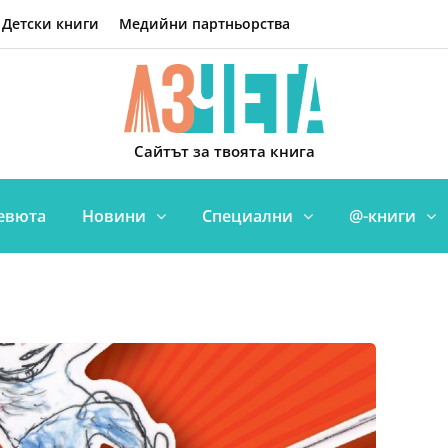
Детски книги
Медийни партньорства
Сайтът за твоята книга
евюта
Новини
Специални
@-книги