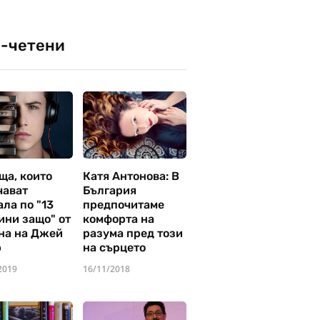
-четени
ща, които
Катя Антонова: В
чават
България
ла по "13
предпочитаме
ини защо" от
комфорта на
на на Джей
разума пред този
р
на сърцето
2019
16/11/2018