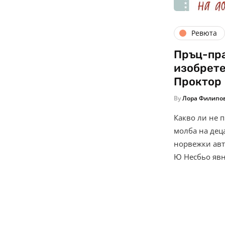
Ревюта
Пръц-пра
изобрете
Проктор
By
Лора Филипо
Какво ли не 
молба на дец
норвежки ав
Ю Несбьо явн