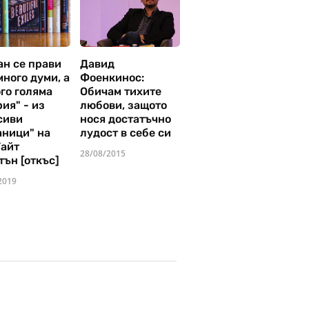
ан се прави
Давид
много думи, а
Фоенкинос:
го голяма
Обичам тихите
ия" - из
любови, защото
сиви
нося достатъчно
аници" на
лудост в себе си
Уайт
28/08/2015
тън [откъс]
2019