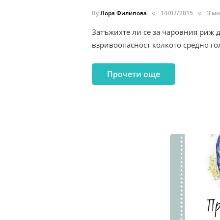
By
Лора Филипова
14/07/2015
3 ми
Затъжихте ли се за чаровния риж 
взривоопасност колкото средно го
Прочети още