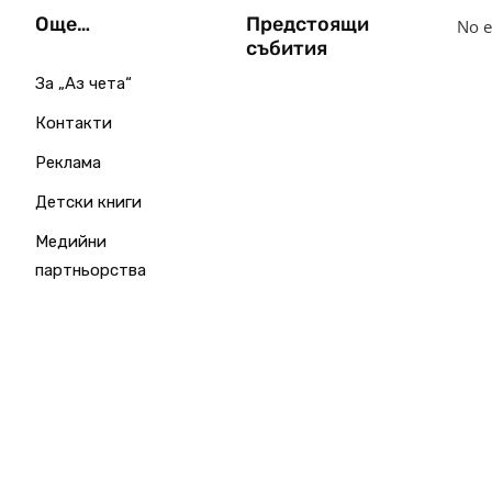
Още…
Предстоящи
No e
събития
За „Аз чета“
Контакти
Реклама
Детски книги
Медийни
партньорства