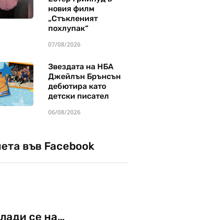
новия филм
„Стъкленият
похлупак“
07/08/2026
Звездата на НБА
Джейлън Брънсън
дебютира като
детски писател
06/08/2026
чета във Facebook
лади се на…