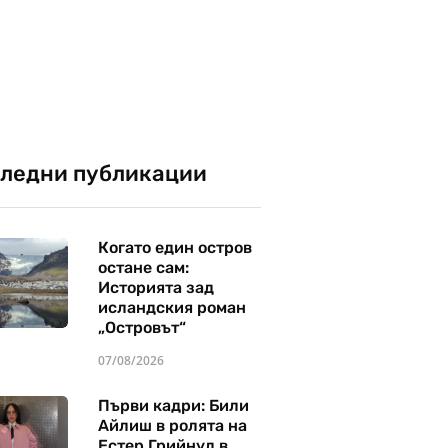
ледни публикации
Когато един остров
остане сам:
Историята зад
исландския роман
„Островът“
07/08/2026
Първи кадри: Били
Айлиш в ролята на
Естер Грийнуд в