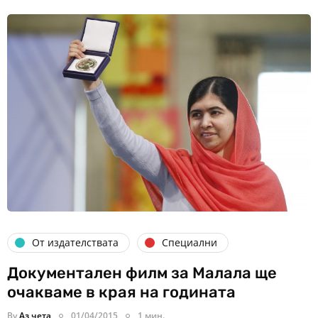
От издателствата
Специални
Документален филм за Малала ще
очакваме в края на годината
By
Аз чета
01/04/2015
1 мин.