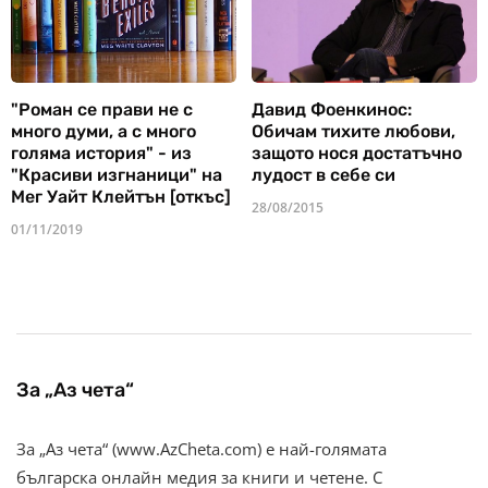
"Роман се прави не с
Давид Фоенкинос:
много думи, а с много
Обичам тихите любови,
голяма история" - из
защото нося достатъчно
"Красиви изгнаници" на
лудост в себе си
Мег Уайт Клейтън [откъс]
28/08/2015
01/11/2019
За „Аз чета“
За „Аз чета“ (www.AzCheta.com) е най-голямата
българска онлайн медия за книги и четене. С