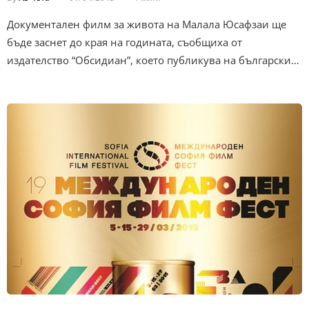
Документален филм за живота на Малала Юсафзаи ще
бъде заснет до края на годината, съобщиха от
издателство “Обсидиан”, което публикува на български…