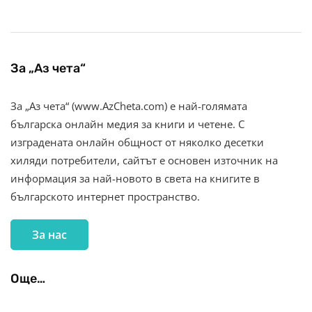
За „Аз чета“
За „Аз чета“ (www.AzCheta.com) е най-голямата
българска онлайн медия за книги и четене. С
изградената онлайн общност от няколко десетки
хиляди потребители, сайтът е основен източник на
информация за най-новото в света на книгите в
българското интернет пространство.
За нас
Още…