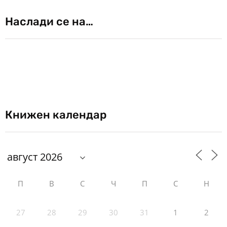
Наслади се на…
Книжен календар
П
В
С
Ч
П
С
Н
27
28
29
30
31
1
2