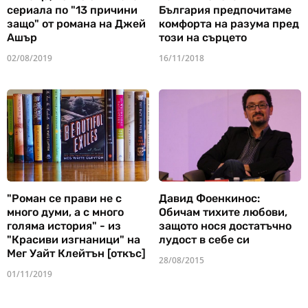
сериала по "13 причини
България предпочитаме
защо" от романа на Джей
комфорта на разума пред
Ашър
този на сърцето
02/08/2019
16/11/2018
"Роман се прави не с
Давид Фоенкинос:
много думи, а с много
Обичам тихите любови,
голяма история" - из
защото нося достатъчно
"Красиви изгнаници" на
лудост в себе си
Мег Уайт Клейтън [откъс]
28/08/2015
01/11/2019