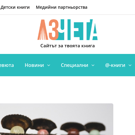
Детски книги
Медийни партньорства
Сайтът за твоята книга
евюта
Новини
Специални
@-книги