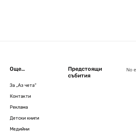
Още…
Предстоящи
No e
събития
За „Аз чета“
Контакти
Реклама
Детски книги
Медийни