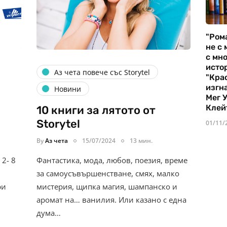
"Ром
не с 
с мно
истор
Аз чета повече със Storytel
"Кра
изгн
Новини
Мег 
Клей
10 книги за лятото от
Storytel
01/11/
By
Аз чета
15/07/2024
13 мин.
2- 8
Фантастика, мода, любов, поезия, време
за самоусъвършенстване, смях, малко
ри
мистерия, щипка магия, шампанско и
аромат на… ванилия. Или казано с една
дума…