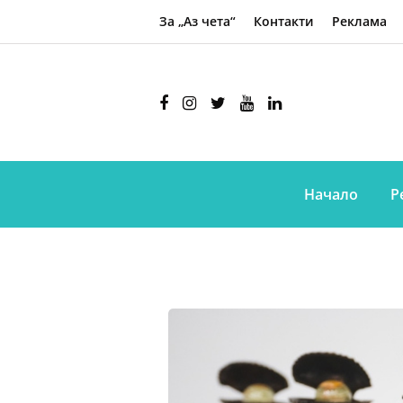
За „Аз чета“
Контакти
Реклама
Начало
Р