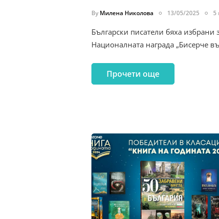
By
Милена Николова
13/05/2025
5
Български писатели бяха избрани з
Националната награда „Бисерче въ
Прочети още