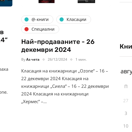
@-книги
Класации
Специални
 в
24“
Най-продаваните - 26
Кни
декември 2024
By
Аз чета
26/12/2024
1 мин.
раха
Класация на книжарници „Ozone“ – 16 –
22 декември 2024 Класация на
книжарници „Сиела“ – 16 – 22 декември
П
one.
2024 Класация на книжарници
27
„Хермес“ –…
3
10