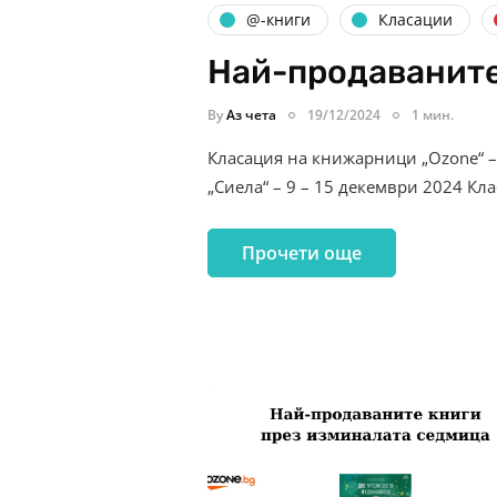
@-книги
Класации
Най-продаваните
By
Аз чета
19/12/2024
1 мин.
Класация на книжарници „Ozone“ –
„Сиела“ – 9 – 15 декември 2024 К
Прочети още