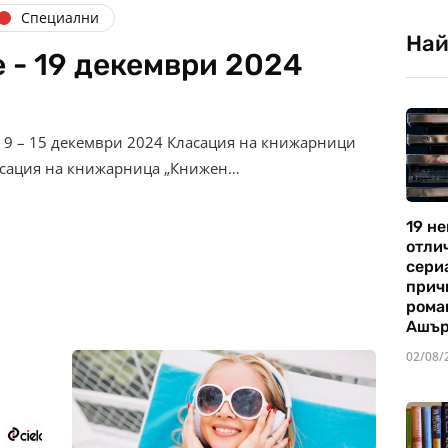
Специални
Най
 - 19 декември 2024
 9 – 15 декември 2024 Класация на книжарници
ласация на книжарница „Книжен…
19 не
отли
сериа
прич
рома
Ашъ
02/08/