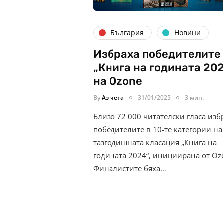
България
Новини
Избраха победителите
„Книга на годината 20
на Ozone
By
Аз чета
31/01/2025
3 мин.
Близо 72 000 читателски гласа изб
победителите в 10-те категории на
тазгодишната класация „Книга на
годината 2024“, инициирана от Oz
Финалистите бяха…