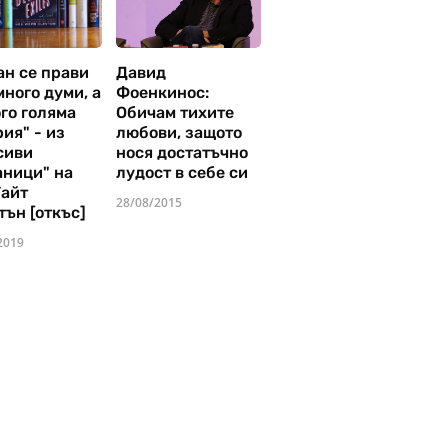
ан се прави
Давид
много думи, а
Фоенкинос:
го голяма
Обичам тихите
ия" - из
любови, защото
сиви
нося достатъчно
аници" на
лудост в себе си
Уайт
28/08/2015
тън [откъс]
2019