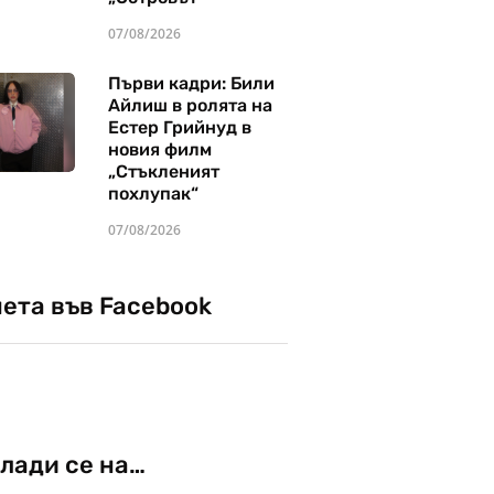
07/08/2026
Първи кадри: Били
Айлиш в ролята на
Естер Грийнуд в
новия филм
„Стъкленият
похлупак“
07/08/2026
чета във Facebook
лади се на…