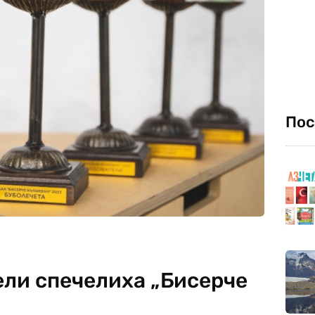
Пос
ели спечелиха „Бисерче