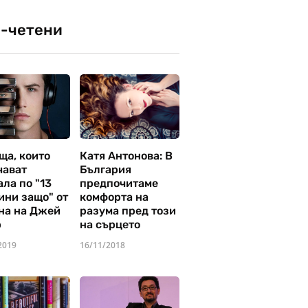
-четени
ща, които
Катя Антонова: В
чават
България
ла по "13
предпочитаме
ини защо" от
комфорта на
на на Джей
разума пред този
р
на сърцето
2019
16/11/2018