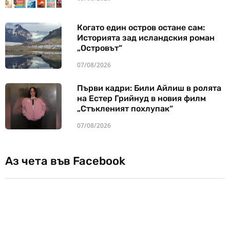
Когато един остров остане сам:
Историята зад исландския роман
„Островът“
07/08/2026
Първи кадри: Били Айлиш в ролята
на Естер Грийнуд в новия филм
„Стъкленият похлупак“
07/08/2026
Аз чета във Facebook