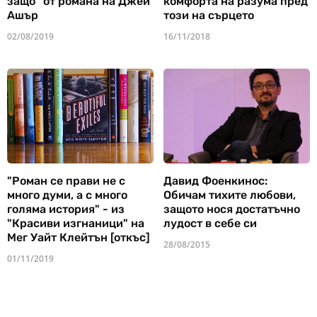
защо" от романа на Джей
комфорта на разума пред
Ашър
този на сърцето
02/08/2019
16/11/2018
"Роман се прави не с
Давид Фоенкинос:
много думи, а с много
Обичам тихите любови,
голяма история" - из
защото нося достатъчно
"Красиви изгнаници" на
лудост в себе си
Мег Уайт Клейтън [откъс]
28/08/2015
01/11/2019