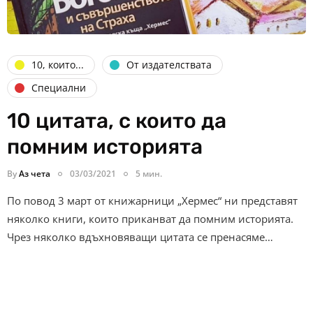
10, които...
От издателствата
Специални
10 цитата, с които да
помним историята
By
Аз чета
03/03/2021
5 мин.
По повод 3 март от книжарници „Хермес“ ни представят
няколко книги, които приканват да помним историята.
Чрез няколко вдъхновяващи цитата се пренасяме…