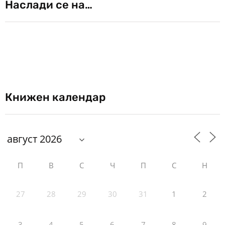
Наслади се на…
Книжен календар
П
В
С
Ч
П
С
Н
27
28
29
30
31
1
2
3
4
5
6
7
8
9