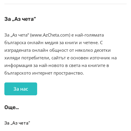
За „Аз чета“
За „Аз чета“ (www.AzCheta.com) е най-голямата
българска онлайн медия за книги и четене. С
изградената онлайн общност от няколко десетки
хиляди потребители, сайтът е основен източник на
информация за най-новото в света на книгите в
българското интернет пространство.
За нас
Още…
За „Аз чета“