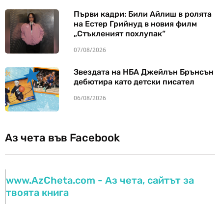
Първи кадри: Били Айлиш в ролята
на Естер Грийнуд в новия филм
„Стъкленият похлупак“
07/08/2026
Звездата на НБА Джейлън Брънсън
дебютира като детски писател
06/08/2026
Аз чета във Facebook
www.AzCheta.com - Аз чета, сайтът за
твоята книга