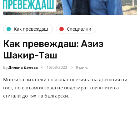
Как превеждаш
Специални
Как превеждаш: Азиз
Шакир-Таш
By
Диляна Денева
15/03/2023
9 мин.
Мнозина читатели познават поезията на днешния ни
гост, но е възможно да не подозират кои книги са
стигали до тях на български…