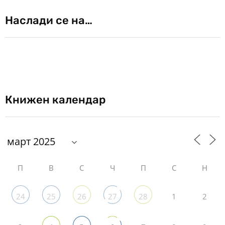
Наслади се на…
Книжен календар
П
В
С
Ч
П
С
Н
1
2
24
25
26
27
28