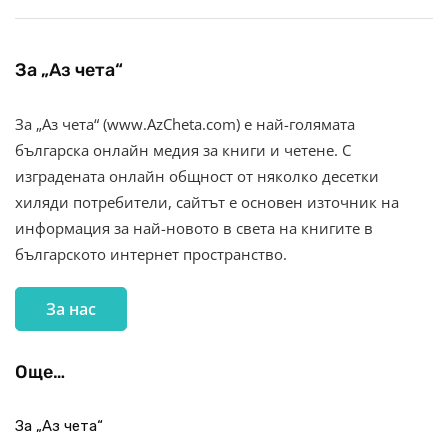
За „Аз чета“
За „Аз чета“ (www.AzCheta.com) е най-голямата
българска онлайн медия за книги и четене. С
изградената онлайн общност от няколко десетки
хиляди потребители, сайтът е основен източник на
информация за най-новото в света на книгите в
българското интернет пространство.
За нас
Още…
За „Аз чета“