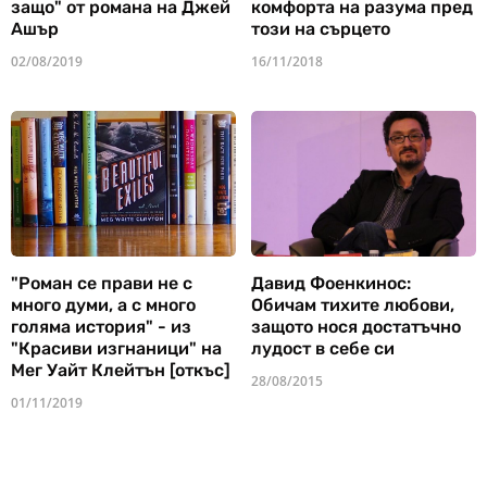
защо" от романа на Джей
комфорта на разума пред
Ашър
този на сърцето
02/08/2019
16/11/2018
"Роман се прави не с
Давид Фоенкинос:
много думи, а с много
Обичам тихите любови,
голяма история" - из
защото нося достатъчно
"Красиви изгнаници" на
лудост в себе си
Мег Уайт Клейтън [откъс]
28/08/2015
01/11/2019