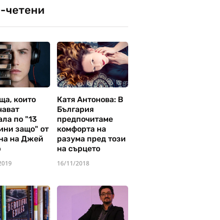
-четени
ща, които
Катя Антонова: В
чават
България
ла по "13
предпочитаме
ини защо" от
комфорта на
на на Джей
разума пред този
р
на сърцето
2019
16/11/2018