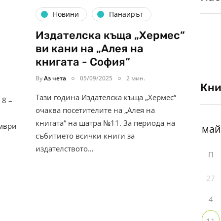
Новини
Панаирът
Издателска къща „Хермес“
ви кани на „Алея на
книгата - София“
By
Аз чета
05/09/2025
2 мин.
Кни
Тази година Издателска къща „Хермес“
 8 –
очаква посетителите на „Алея на
книгата“ на шатра №11. За периода на
ември
събитието всички книги за
издателството…
П
27
4
11