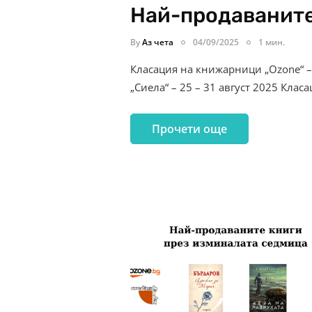
Най-продаваните
By
Аз чета
04/09/2025
1 мин.
Класация на книжарници „Ozone“ –
„Сиела“ – 25 – 31 август 2025 Клас
Прочети още