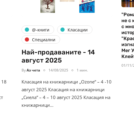
"Ром
не с 
с мно
@-книги
Класации
истор
"Кра
Специални
изгн
Мег 
Най-продаваните - 14
Клей
август 2025
01/11/
By
Аз чета
14/08/2025
1 мин.
 18
Класация на книжарници „Ozone“ – 4 -10
август 2025 Класация на книжарници
ст
„Сиела“ – 4 – 10 август 2025 Класация на
книжарници…