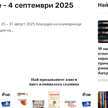
 - 4 септември 2025
Най
 25 – 31 август 2025 Класация на книжарници
ация на…
19 не
отли
сериа
прич
рома
Ашъ
02/08/