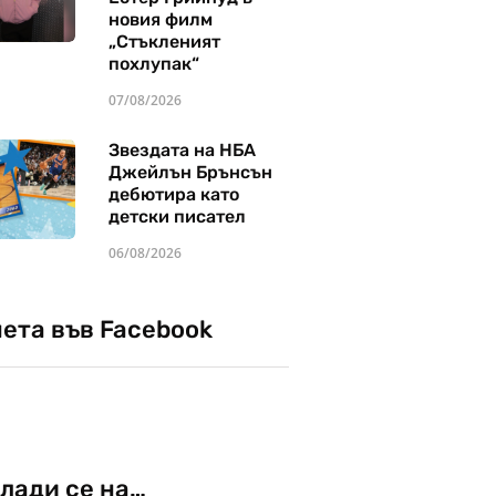
новия филм
„Стъкленият
похлупак“
07/08/2026
Звездата на НБА
Джейлън Брънсън
дебютира като
детски писател
06/08/2026
чета във Facebook
лади се на…