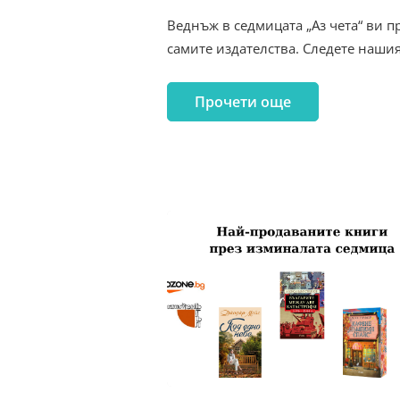
Веднъж в седмицата „Аз чета“ ви п
самите издателства. Следете наши
Прочети още