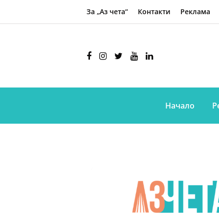
За „Аз чета“
Контакти
Реклама
Начало
Р