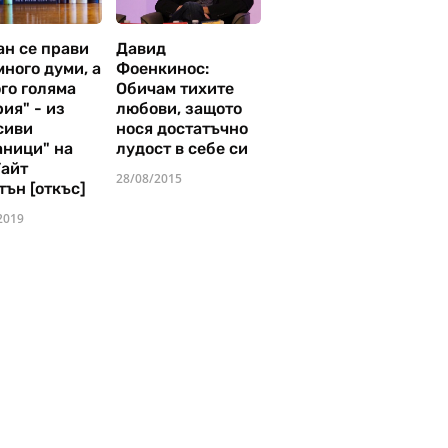
ан се прави
Давид
много думи, а
Фоенкинос:
го голяма
Обичам тихите
ия" - из
любови, защото
сиви
нося достатъчно
аници" на
лудост в себе си
Уайт
28/08/2015
тън [откъс]
2019