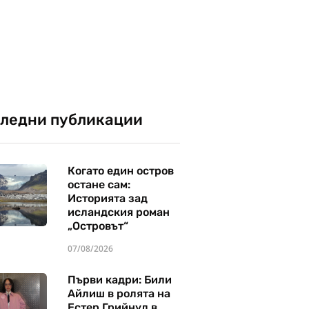
ледни публикации
Когато един остров
остане сам:
Историята зад
исландския роман
„Островът“
07/08/2026
Първи кадри: Били
Айлиш в ролята на
Естер Грийнуд в