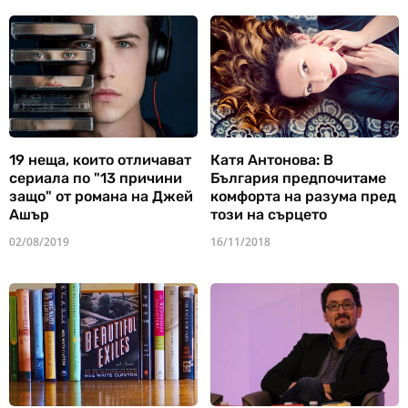
19 неща, които отличават
Катя Антонова: В
сериала по "13 причини
България предпочитаме
защо" от романа на Джей
комфорта на разума пред
Ашър
този на сърцето
02/08/2019
16/11/2018