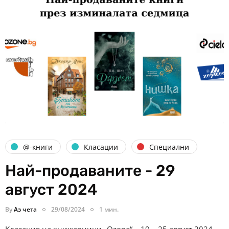
@-книги
Класации
Специални
Най-продаваните - 29
август 2024
By
Аз чета
29/08/2024
1 мин.