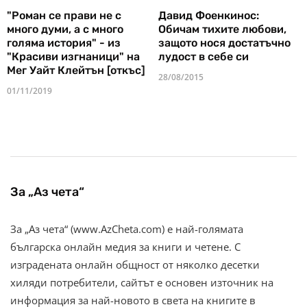
"Роман се прави не с
Давид Фоенкинос:
много думи, а с много
Обичам тихите любови,
голяма история" - из
защото нося достатъчно
"Красиви изгнаници" на
лудост в себе си
Мег Уайт Клейтън [откъс]
28/08/2015
01/11/2019
За „Аз чета“
За „Аз чета“ (www.AzCheta.com) е най-голямата
българска онлайн медия за книги и четене. С
изградената онлайн общност от няколко десетки
хиляди потребители, сайтът е основен източник на
информация за най-новото в света на книгите в