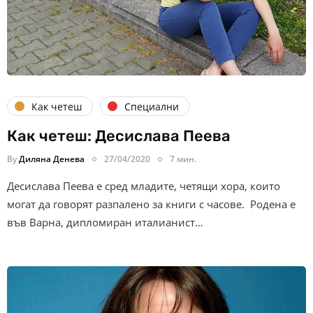
Как четеш
Специални
Как четеш: Десислава Пеева
By
Диляна Денева
27/04/2020
7 мин.
Десислава Пеева е сред младите, четящи хора, които
могат да говорят разпалено за книги с часове. Родена е
във Варна, дипломиран италианист…