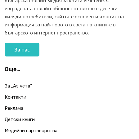
българска онлайн медия за книги и четене. С
изградената онлайн общност от няколко десетки
хиляди потребители, сайтът е основен източник на
информация за най-новото в света на книгите в
българското интернет пространство.
За нас
Още…
За „Аз чета“
Контакти
Реклама
Детски книги
Медийни партньорства