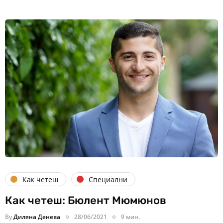
Как четеш
Специални
Как четеш: Бюлент Мюмюнов
By
Диляна Денева
28/06/2021
9 мин.