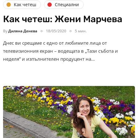
Как четеш
Специални
Как четеш: Жени Марчева
By
Диляна Денева
18/05/2020
5 мин.
Днес ви срещаме с едно от любимите лица от
телевизионния екран – водещата в „Тази събота и
неделя“ и изпълнителен продуцент на…