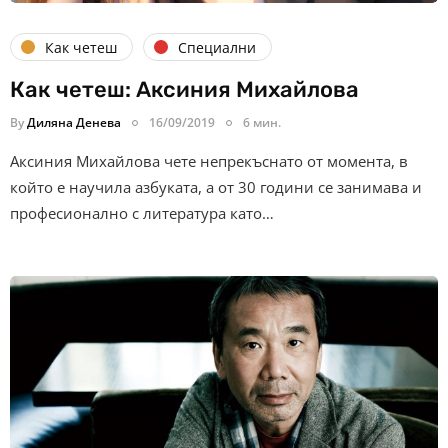
Как четеш
Специални
Как четеш: Аксиния Михайлова
By
Диляна Денева
16/09/2019
6 мин.
Аксиния Михайлова чете непрекъснато от момента, в
който е научила азбуката, а от 30 години се занимава и
професионално с литература като…