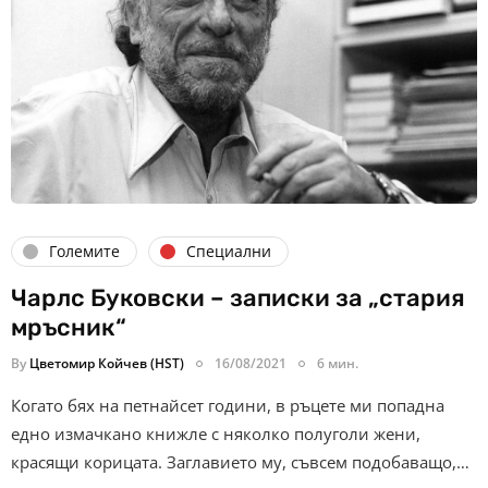
Големите
Специални
Чарлс Буковски – записки за „стария
мръсник“
By
Цветомир Койчев (HST)
16/08/2021
6 мин.
Когато бях на петнайсет години, в ръцете ми попадна
едно измачкано книжле с няколко полуголи жени,
красящи корицата. Заглавието му, съвсем подобаващо,…