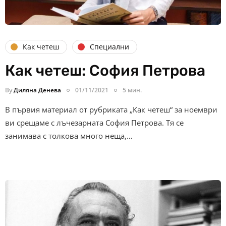
Как четеш
Специални
Как четеш: София Петрова
By
Диляна Денева
01/11/2021
5 мин.
В първия материал от рубриката „Как четеш“ за нoември
ви срещаме с лъчезарната София Петрова. Тя се
занимава с толкова много неща,…