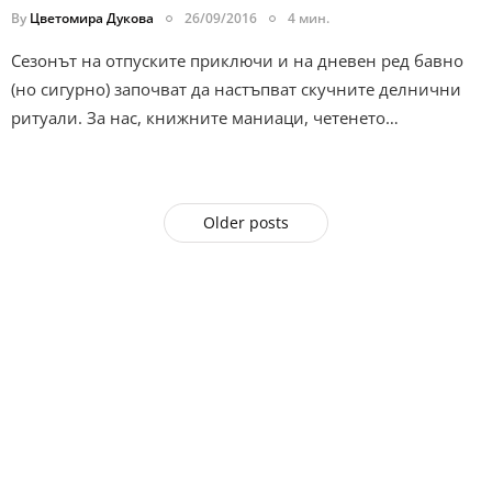
By
Цветомира Дукова
26/09/2016
4 мин.
Сезонът на отпуските приключи и на дневен ред бавно
(но сигурно) започват да настъпват скучните делнични
ритуали. За нас, книжните маниаци, четенето…
Older posts