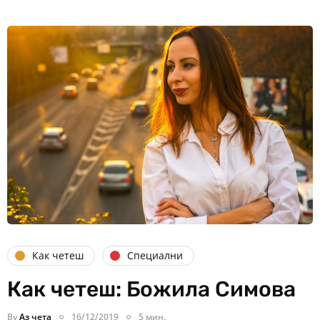
Как четеш
Специални
Как четеш: Божила Симова
By
Аз чета
16/12/2019
5 мин.