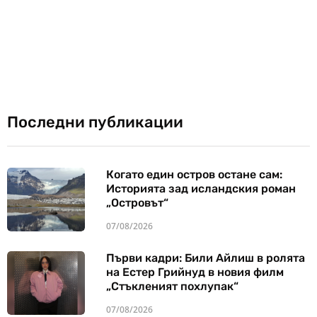
Последни публикации
Когато един остров остане сам:
Историята зад исландския роман
„Островът“
07/08/2026
Първи кадри: Били Айлиш в ролята
на Естер Грийнуд в новия филм
„Стъкленият похлупак“
07/08/2026