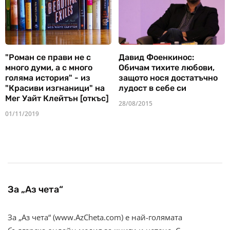
"Роман се прави не с
Давид Фоенкинос:
много думи, а с много
Обичам тихите любови,
голяма история" - из
защото нося достатъчно
"Красиви изгнаници" на
лудост в себе си
Мег Уайт Клейтън [откъс]
28/08/2015
01/11/2019
За „Аз чета“
За „Аз чета“ (www.AzCheta.com) е най-голямата