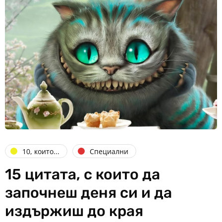
10, които...
Специални
15 цитата, с които да
започнеш деня си и да
издържиш до края