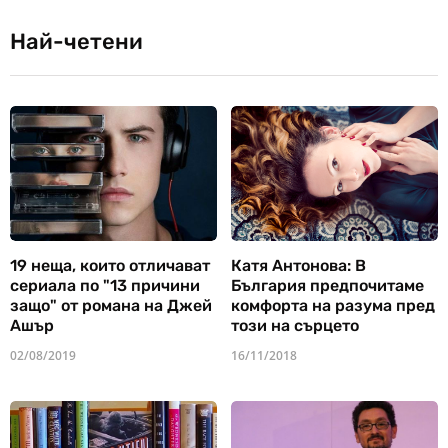
Най-четени
19 неща, които отличават
Катя Антонова: В
сериала по "13 причини
България предпочитаме
защо" от романа на Джей
комфорта на разума пред
Ашър
този на сърцето
02/08/2019
16/11/2018