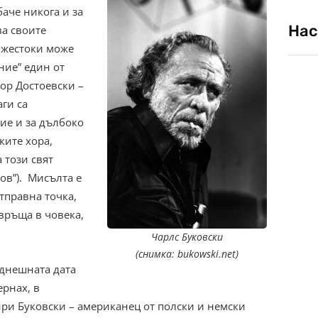
баче никога и за
Нас
ва своите
 жестоки може
ние” един от
ор Достоевски –
аги са
ие и за дълбоко
ките хора,
а този свят
ов”). Мисълта е
тправна точка,
евръща в човека,
Чарлс Буковски
(снимка: bukowski.net)
 днешната дата
ернах, в
нри Буковски – американец от полски и немски