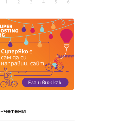
1
2
3
4
5
6
-четени