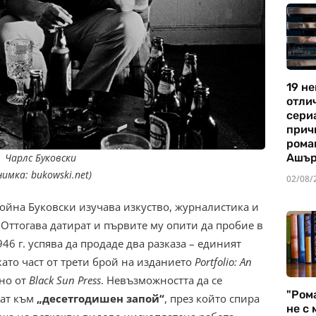
19 не
отли
сериа
прич
рома
Чарлс Буковски
Ашъ
нимка: bukowski.net)
02/08/
война Буковски изучава изкуство, журналистика и
. Оттогава датират и първите му опити да пробие в
46 г. успява да продаде два разказа – единият
като част от трети брой на изданието
Portfolio: An
ано от
Black Sun Press
. Невъзможността да се
"Ром
кат към
„десетгодишен запой“
, през който спира
не с 