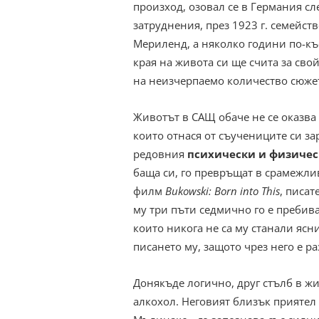
произход, озовал се в Германия с
затруднения, през 1923 г. семейст
Мериленд, а няколко години по-къ
края на живота си ще счита за св
на неизчерпаемо количество сюже
Животът в САЩ обаче не се оказва
които отнася от съучениците си за
редовния
психически и физичес
баща си, го превръщат в срамежлив
филм
Bukowski: Born into This
, писа
му три пъти седмично го е пребива
които никога не са му станали ясни
писането му, защото чрез него е р
Донякъде логично, друг стълб в жи
алкохол. Неговият близък приятел