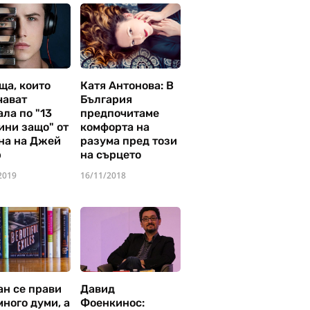
ща, които
Катя Антонова: В
чават
България
ла по "13
предпочитаме
ини защо" от
комфорта на
на на Джей
разума пред този
р
на сърцето
2019
16/11/2018
ан се прави
Давид
много думи, а
Фоенкинос: