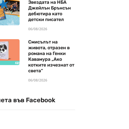
Звездата на НБА
Джейлън Брънсън
дебютира като
детски писател
06/08/2026
Смисълът на
живота, отразен в
романа на Генки
Кавамура „Ако
котките изчезнат от
света“
06/08/2026
чета във Facebook