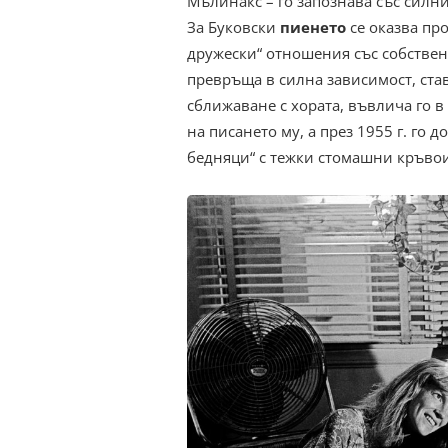
Мълинакс – го запознава със силн
За Буковски
пиенето
се оказва про
дружески“ отношения със собствени
превръща в силна зависимост, став
сближаване с хората, въвлича го 
на писането му, а през 1955 г. го 
бедняци“ с тежки стомашни кръвои