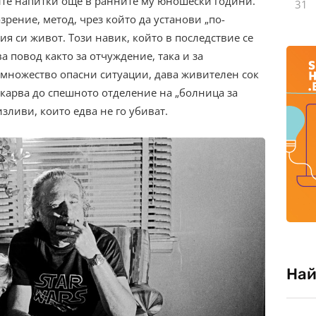
ите напитки още в ранните му юношески години.
31
зрение, метод, чрез който да установи „по-
я си живот. Този навик, който в последствие се
а повод както за отчуждение, така и за
в множество опасни ситуации, дава живителен сок
докарва до спешното отделение на „болница за
зливи, които едва не го убиват.
Най