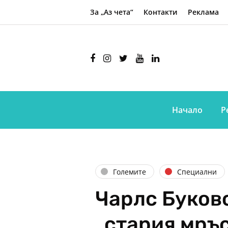
За „Аз чета“
Контакти
Реклама
Начало
Р
Големите
Специални
Чарлс Буковс
„стария мръ