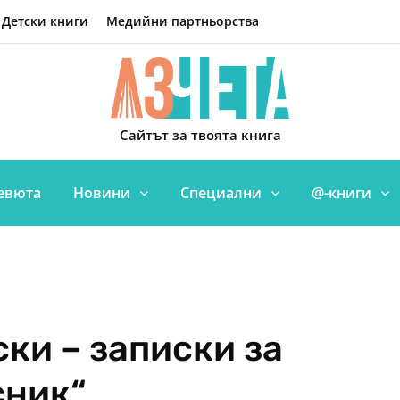
Детски книги
Медийни партньорства
Сайтът за твоята книга
евюта
Новини
Специални
@-книги
ки – записки за
сник“