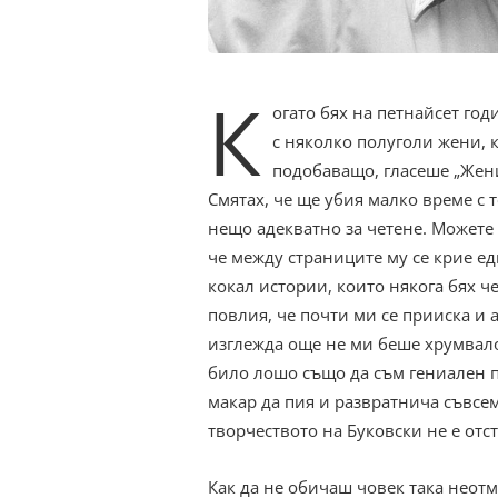
К
огато бях на петнайсет го
с няколко полуголи жени, 
подобаващо, гласеше „Жени
Смятах, че ще убия малко време с 
нещо адекватно за четене. Можете 
че между страниците му се крие е
кокал истории, които някога бях ч
повлия, че почти ми се прииска и а
изглежда още не ми беше хрумвало
било лошо също да съм гениален по
макар да пия и развратнича съвсе
творчеството на Буковски не е от
Как да не обичаш човек така неот