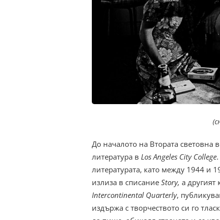
(с
До началото на Втората световна 
литература в
Los Angeles City College
литературата, като между 1944 и 19
излиза в списание
Story,
а другият 
Intercontinental Quarterly
, публикув
издържа с творчеството си го тлас