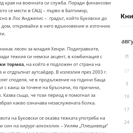
лед края на военната си служба. Поради финансови
вото се мести в САЩ – първо в Балтимор,
Кни
сно в Лос Анджелис – градът, който Буковски до
ой дом, откривайки в него вдъхновение и източник
ти.
 никак лесен за младия Хенри. Подигравките,
П
ради тежкия си немски акцент, в комбинация с
ки тормоз
, на който е подложен от страна на
27
 и отдръпнат аутсайдер. В излезлия през 2003 г.
телят споделя, че в продължение на години баща
3
л с каиш за точене на бръсначи, по причини,
. Казва също, че този период е помогнал за
10
азбрал какво означава незаслужената болка.
17
вота на Буковски се оказва тежката употреба на
24
 и син на хирург-алкохолик – Уилям „Плешивеца”