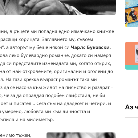
дини, в ръцете ми попадна едно измачкано книжле
красящи корицата. Заглавието му, съвсем
“, а авторът му беше някой си
Чарлс Буковски
.
това леко булевардно романче, докато си намеря
да си представите изненадата ми, когато открих,
дна от най-откровените, оригинални и оголени до
ел. На тази крехка възраст романът така ми
з да се насоча към живот на пиянство и разврат –
, че за да оправдая подобен лайфстайл, не би
ет и писател… Сега съм на двадесет и четири, и
Аз 
м умерено, любовта ми към личността и
стъпила и на милиметър.
менимо тъжен,