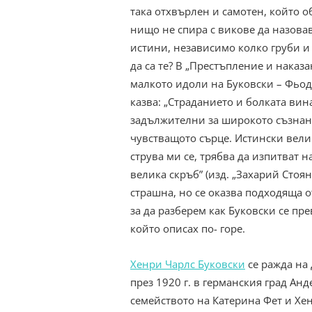
така отхвърлен и самотен, който о
нищо не спира с викове да назова
истини, независимо колко груби и
да са те? В „Престъпление и наказа
малкото идоли на Буковски – Фьод
казва: „Страданието и болката вин
задължителни за широкото съзнан
чувстващото сърце. Истински вели
струва ми се, трябва да изпитват н
велика скръб” (изд. „Захарий Стоян
страшна, но се оказва подходяща о
за да разберем как Буковски се пр
който описах по- горе.
Хенри Чарлс Буковски
се ражда на
през 1920 г. в германския град Анд
семейството на Катерина Фет и Хе