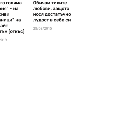
го голяма
Обичам тихите
ия" - из
любови, защото
сиви
нося достатъчно
аници" на
лудост в себе си
Уайт
28/08/2015
тън [откъс]
2019