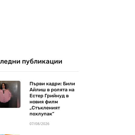
ледни публикации
Първи кадри: Били
Айлиш в ролята на
Естер Грийнуд в
новия филм
„Стъкленият
похлупак“
07/08/2026