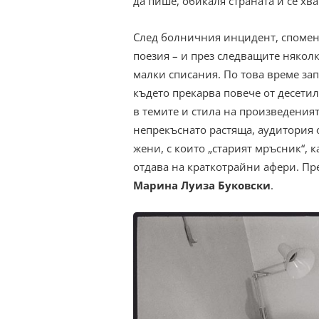
да пише, обикаля страната и се хв
След болничния инцидент, спомена
поезия – и през следващите някол
малки списания. По това време за
където прекарва повече от десети
в темите и стила на произведеният
непрекъснато растяща, аудитория о
жени, с които „старият мръсник“, 
отдава на краткотрайни афери. Пре
Марина Луиза Буковски
.