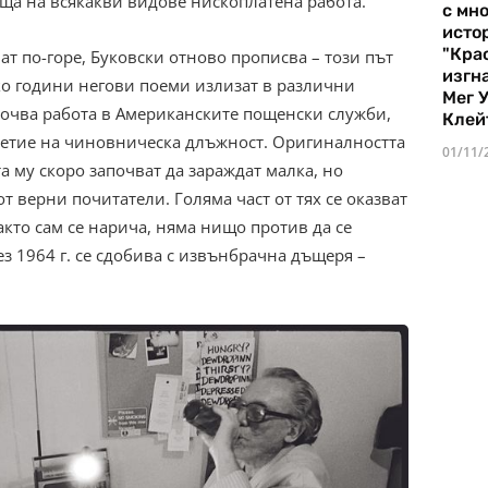
аща на всякакви видове нископлатена работа.
с мно
истор
"Кра
т по-горе, Буковски отново прописва – този път
изгн
ко години негови поеми излизат в различни
Мег 
почва работа в Американските пощенски служби,
Клей
летие на чиновническа длъжност. Оригиналността
01/11/
а му скоро започват да зараждат малка, но
т верни почитатели. Голяма част от тях се оказват
както сам се нарича, няма нищо против да се
з 1964 г. се сдобива с извънбрачна дъщеря –