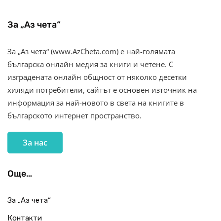
За „Аз чета“
За „Аз чета“ (www.AzCheta.com) е най-голямата
българска онлайн медия за книги и четене. С
изградената онлайн общност от няколко десетки
хиляди потребители, сайтът е основен източник на
информация за най-новото в света на книгите в
българското интернет пространство.
За нас
Още…
За „Аз чета“
Контакти