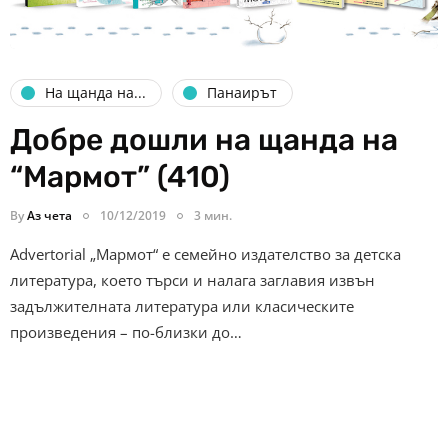
На щанда на...
Панаирът
Добре дошли на щанда на
“Мармот” (410)
By
Аз чета
10/12/2019
3 мин.
Advertorial „Мармот“ е семейно издателство за детска
литература, което търси и налага заглавия извън
задължителната литература или класическите
произведения – по-близки до…