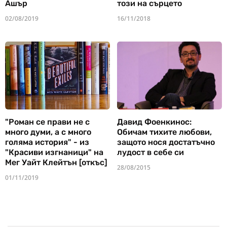
Ашър
този на сърцето
02/08/2019
16/11/2018
"Роман се прави не с
Давид Фоенкинос:
много думи, а с много
Обичам тихите любови,
голяма история" - из
защото нося достатъчно
"Красиви изгнаници" на
лудост в себе си
Мег Уайт Клейтън [откъс]
28/08/2015
01/11/2019