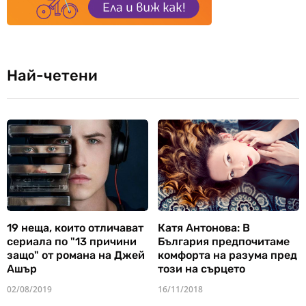
Най-четени
19 неща, които отличават
Катя Антонова: В
сериала по "13 причини
България предпочитаме
защо" от романа на Джей
комфорта на разума пред
Ашър
този на сърцето
02/08/2019
16/11/2018