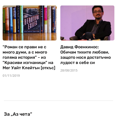
"Роман се прави не с
Давид Фоенкинос:
много думи, а с много
Обичам тихите любови,
голяма история" - из
защото нося достатъчно
"Красиви изгнаници" на
лудост в себе си
Мег Уайт Клейтън [откъс]
28/08/2015
01/11/2019
За „Аз чета“