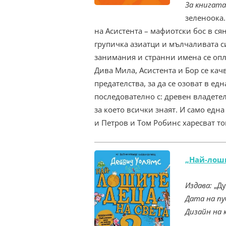
За книгата
зеленоока.
на Асистента – мафиотски бос в ся
групичка азиатци и мълчаливата си
занимания и странни имена се опли
Дива Мила, Асистента и Бор се кач
предателства, за да се озоват в ед
последователно с: древен владете
за което всички знаят. И само едн
и Петров и Том Робинс харесват тов
„Най-лоши
Издава:
„Ду
Дата на пу
Дизайн на 