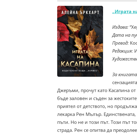
„Играта н
Издава:
“Хе
Дата на пу
Превод:
Кос
Редакция:
И
Художестве
За книгата
сензацията
Джеръми, прочут като Касапина от б
бъде заловен и съден за жестокит
приятел от детството, но продължа
лекарка Рен Мълър. Единствената, 
пъти. Но не и този път. Този път т
страда. Рен се опитва да преодолее