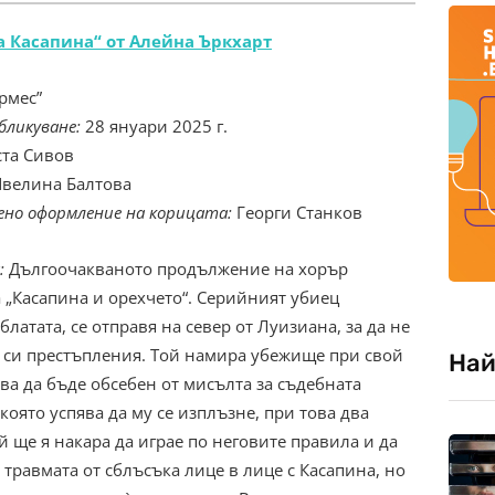
а Касапина“ от Алейна Ъркхарт
рмес”
бликуване:
28 януари 2025 г.
та Сивов
велина Балтова
но оформление на корицата:
Георги Станков
:
Дългоочакваното продължение на хорър
 „Касапина и орехчето“. Серийният убиец
латата, се отправя на север от Луизиана, за да не
е си престъпления. Той намира убежище при свой
Най
ва да бъде обсебен от мисълта за съдебната
която успява да му се изплъзне, при това два
ой ще я накара да играе по неговите правила и да
 травмата от сблъсъка лице в лице с Касапина, но