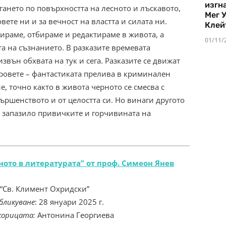
изгн
гането по повърхността на лесното и лъскавото,
Мег 
вете ни и за вечност на властта и силата ни.
Клей
бираме, отбираме и редактираме в живота, а
01/11/
та на съзнанието. В разказите времевата
вън обхвата на тук и сега. Разказите се движат
нровете – фантастиката прелива в криминален
, точно както в живота черното се смесва с
вършенството и от целостта си. Но винаги другото
е запазило привичките и горчивината на
ото в литературата” от проф. Симеон Янев
 “Св. Климент Охридски”
бликуване
: 28 януари 2025 г.
корицата:
Антонина Георгиева