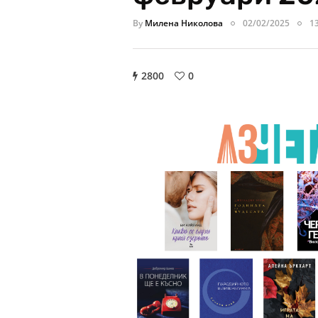
By
Милена Николова
02/02/2025
1
2800
0