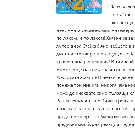
За книгата
света“ ще 
ако послуш
невинната физиономия на озверели
по-лаком, и по-лаком! Хич не се з
лупер дива Стейси! Ако небцето в
диета и сте капризни досущ като 
хранителна революция! Внимавайте
момиченце на света, за да не вземе
Жестоката Жаклин! Гледайте да не
понеже той никога, никога, ама н
може да очаквате само пълзящи хл
Разглезения лигльо Ричи в ролята 
тролска опасност, защото все си т
вреден безобразно Амбициозен Анд
предизвиква бурна реакция с една-е