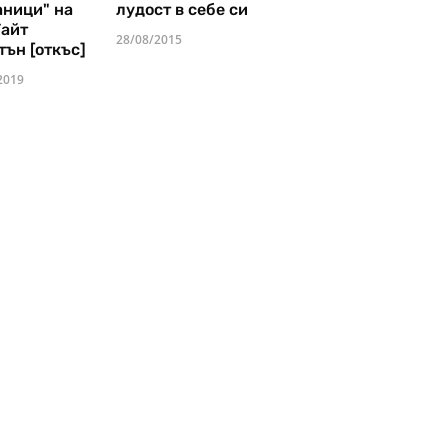
аници" на
лудост в себе си
Уайт
28/08/2015
тън [откъс]
2019