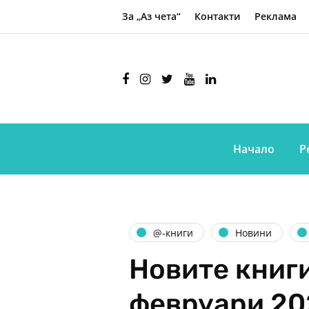
За „Аз чета“
Контакти
Реклама
Начало
Р
@-книги
Новини
Новите книги
февруари 20