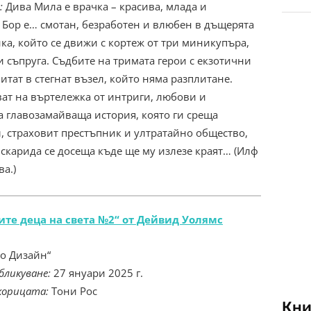
:
Дива Мила е врачка – красива, млада и
 Бор е… смотан, безработен и влюбен в дъщерята
нка, който се движи с кортеж от три миникупъра,
 съпруга. Съдбите на тримата герои с екзотични
тат в стегнат възел, който няма разплитане.
ват на въртележка от интриги, любови и
на главозамайваща история, която ги среща
л, страховит престъпник и ултратайно общество,
а скарида се досеща къде ще му излезе краят… (Илф
а.)
те деца на света №2“ от Дейвид Уолямс
о Дизайн“
бликуване:
27 януари 2025 г.
корицата:
Тони Рос
Кни