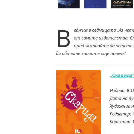
В
еднъж в седмицата „Аз чет
от самите издателства. С
продължавайте да четете 
да обичате книгите още повече!
„Скарида
Издава:
ICU
Дата на пу
Художник н
Редактор:
Коректор
: