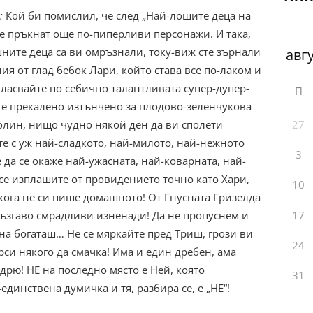
:
Кой би помислил, че след „Най-лошите деца на
се пръкнат още по-пиперливи персонажи. И така,
ните деца са ви омръзнали, току-виж сте зърнали
я от глад бебок Лари, който става все по-лаком и
ахласвайте по себично талантливата супер-дупер-
П
и е прекалено изтънчено за плодово-зеленчукова
27
Колин, нищо чудно някой ден да ви сполети
 с уж най-сладкото, най-милото, най-нежното
3
 да се окаже най-ужасната, най-коварната, най-
 се изплашите от провидението точно като Хари,
10
икога не си пише домашното! От Гнусната Гризелда
17
ъзгаво смрадливи изненади! Да не пропуснем и
на богаташ… Не се мяркайте пред Триш, грози ви
24
ърси някого да смачка! Има и един дребен, ама
рю! НЕ на последно място е Ней, която
31
динствена думичка и тя, разбира се, е „НЕ“!