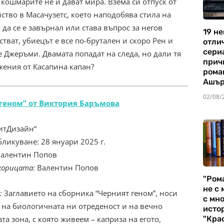
 кошмарите не ѝ дават мира. Взема си отпуск от
йство в Масачузетс, което наподобява стила на
да се е завърнал или става въпрос за негов
19 не
стват, убиецът е все по-брутален и скоро Рен и
отли
сериа
 е Джеръми. Двамата попадат на следа, но дали тя
прич
ожения от Касапина капан?
рома
Ашъ
02/08/
геном” от Виктория Баръмова
ЛитДизайн“
бликуване: 28 януари 2025 г.
алентин Попов
корицата:
Валентин Попов
"Ром
не с 
:
Заглавието на сборника “Черният геном”, носи
с мно
 на биологичната ни отреденост и на вечно
истор
"Кра
та зона, с която живеем – каприза на егото,