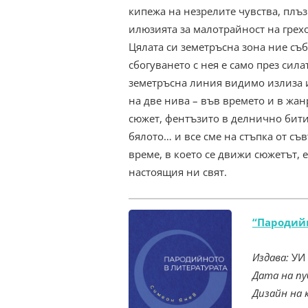
кипежа на незрелите чувства, плъз
илюзията за малотрайност на грехо
Цялата си земетръсна зона ние съ
сбогуването с нея е само през сила
земетръсна линия видимо излиза из
на две нива – във времето и в жа
сюжет, фентъзито в делнично битие
бялото… и все сме на стъпка от съ
време, в което се движи сюжетът, 
настоящия ни свят.
“Пародийн
Издава:
УИ
Дата на пу
Дизайн на 