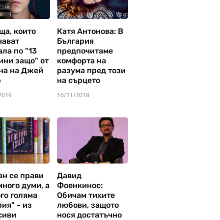
ща, които
Катя Антонова: В
чават
България
ла по "13
предпочитаме
ини защо" от
комфорта на
на на Джей
разума пред този
р
на сърцето
2019
16/11/2018
ан се прави
Давид
много думи, а
Фоенкинос:
го голяма
Обичам тихите
ия" - из
любови, защото
сиви
нося достатъчно