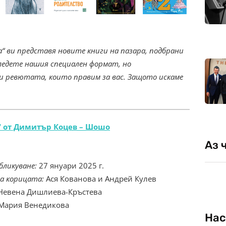
а“ ви представя новите книги на пазара, подбрани
ледете нашия специален формат, но
и ревютата, които правим за вас. Защото искаме
“ от Димитър Коцев – Шошо
Аз 
бликуване:
27 януари 2025 г.
а корицата:
Ася Кованова и Андрей Кулев
Невена Дишлиева-Кръстева
 Мария Венедикова
Нас