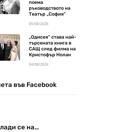
поема
ръководството на
Театър „София“
05/08/2026
„Одисея“ става най-
търсената книга в
САЩ след филма на
Кристофър Нолан
04/08/2026
чета във Facebook
лади се на…