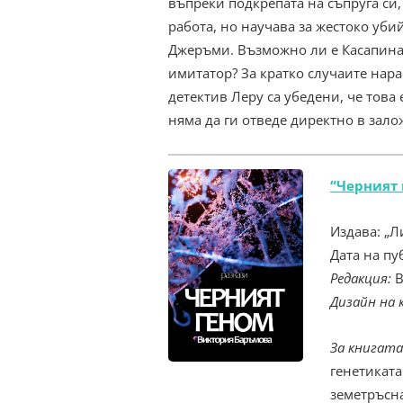
въпреки подкрепата на съпруга си,
работа, но научава за жестоко уби
Джеръми. Възможно ли е Касапина 
имитатор? За кратко случаите нара
детектив Леру са убедени, че това
няма да ги отведе директно в зал
“Черният 
Издава: „
Дата на пу
Редакция:
В
Дизайн на 
За книгата
генетиката
земетръсна