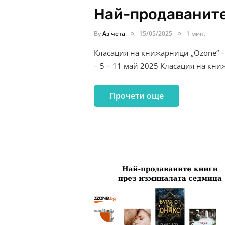
Най-продаваните
By
Аз чета
15/05/2025
1 мин.
Класация на книжарници „Ozone“ –
– 5 – 11 май 2025 Класация на кн
Прочети още