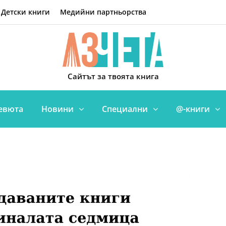
Детски книги
Медийни партньорства
Сайтът за твоята книга
евюта
Новини
Специални
@-книги