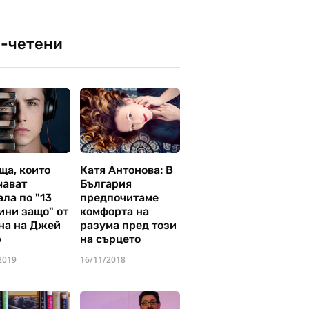
-четени
ща, които
Катя Антонова: В
чават
България
ла по "13
предпочитаме
ини защо" от
комфорта на
на на Джей
разума пред този
р
на сърцето
2019
16/11/2018