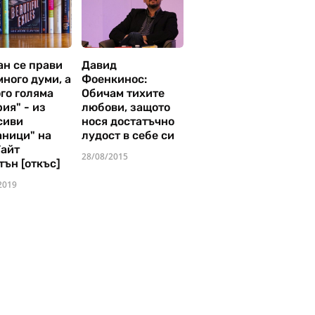
ан се прави
Давид
много думи, а
Фоенкинос:
го голяма
Обичам тихите
ия" - из
любови, защото
сиви
нося достатъчно
аници" на
лудост в себе си
Уайт
28/08/2015
тън [откъс]
2019