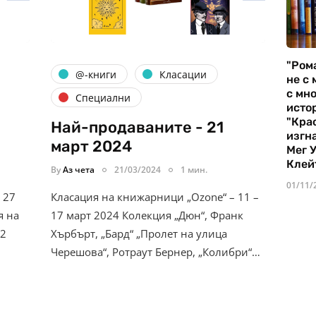
"Ром
@-книги
Класации
не с 
с мно
Специални
истор
"Кра
Най-продаваните - 21
изгн
март 2024
Мег 
Клей
By
Аз чета
21/03/2024
1 мин.
01/11/
 27
Класация на книжарници „Ozone“ – 11 –
я на
17 март 2024 Колекция „Дюн“, Франк
 2
Хърбърт, „Бард“ „Пролет на улица
Черешова“, Ротраут Бернер, „Колибри“…