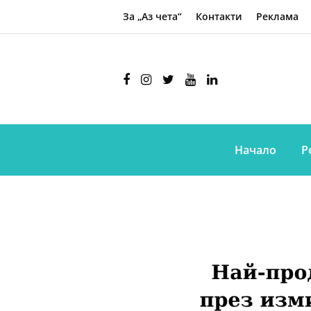
За „Аз чета“
Контакти
Реклама
Начало
Р