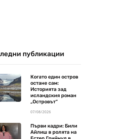
ледни публикации
Когато един остров
остане сам:
Историята зад
исландския роман
„Островът“
07/08/2026
Първи кадри: Били
Айлиш в ролята на
Естер Грийнуд в