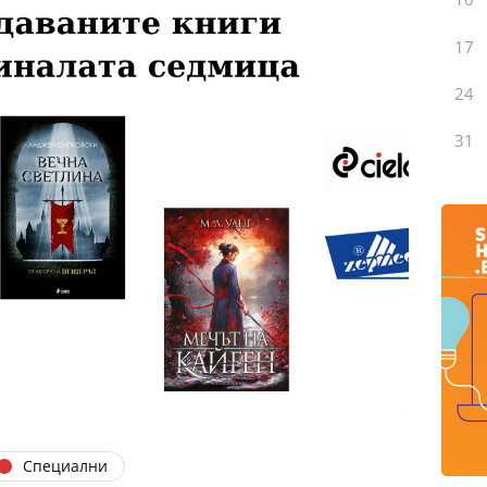
17
24
31
Специални