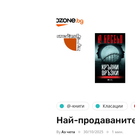
@-книги
Класации
Най-продаваните
By
Аз чета
30/10/2025
1 мин.