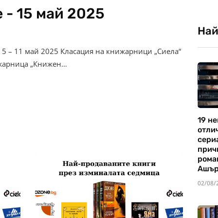
 - 15 май 2025
Най
 5 – 11 май 2025 Класация на книжарници „Сиела“
ижарница „Книжен…
19 не
отли
сериа
прич
рома
Ашъ
02/08/