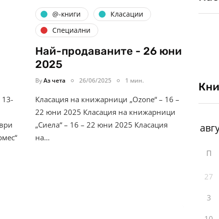
@-книги
Класации
Специални
Най-продаваните - 26 юни
2025
By
Аз чета
26/06/2025
1 мин.
Кни
 13-
Класация на книжарници „Ozone“ – 16 –
22 юни 2025 Класация на книжарници
мври
„Сиела“ – 16 – 22 юни 2025 Класация
рмес“
на…
П
27
3
10