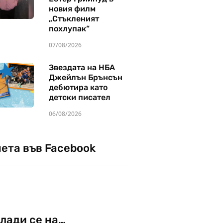
новия филм
„Стъкленият
похлупак“
07/08/2026
Звездата на НБА
Джейлън Брънсън
дебютира като
детски писател
06/08/2026
чета във Facebook
лади се на…