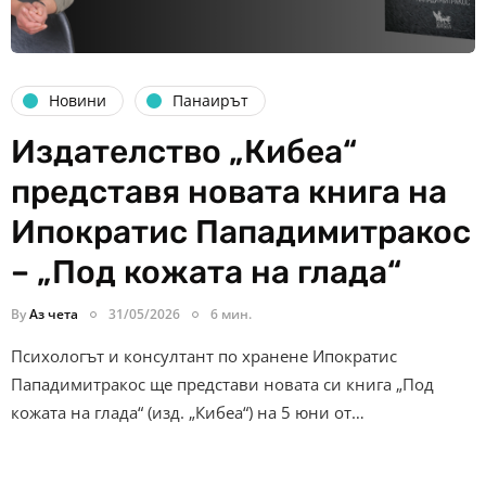
Новини
Панаирът
Издателство „Кибеа“
представя новата книга на
Ипократис Пападимитракос
– „Под кожата на глада“
By
Аз чета
31/05/2026
6 мин.
Психологът и консултант по хранене Ипократис
Пападимитракос ще представи новата си книга „Под
кожата на глада“ (изд. „Кибеа“) на 5 юни от…