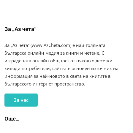
За „Аз чета“
За „Аз чета“ (www.AzCheta.com) е най-голямата
българска онлайн медия за книги и четене. С
изградената онлайн общност от няколко десетки
хиляди потребители, сайтът е основен източник на
информация за най-новото в света на книгите в
българското интернет пространство.
За нас
Още…