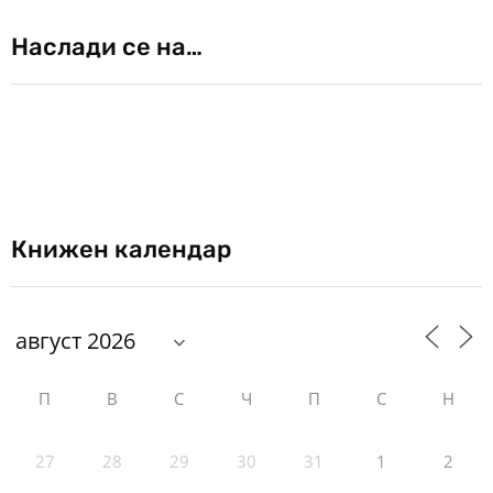
Наслади се на…
Книжен календар
П
В
С
Ч
П
С
Н
27
28
29
30
31
1
2