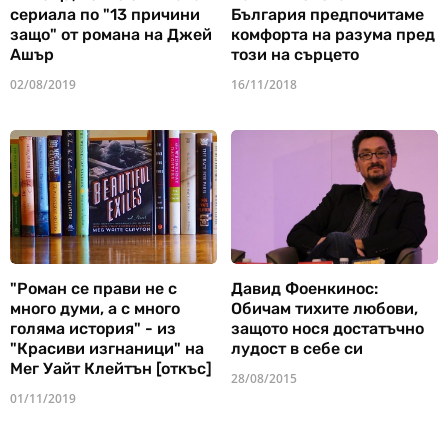
сериала по "13 причини
България предпочитаме
защо" от романа на Джей
комфорта на разума пред
Ашър
този на сърцето
02/08/2019
16/11/2018
"Роман се прави не с
Давид Фоенкинос:
много думи, а с много
Обичам тихите любови,
голяма история" - из
защото нося достатъчно
"Красиви изгнаници" на
лудост в себе си
Мег Уайт Клейтън [откъс]
28/08/2015
01/11/2019