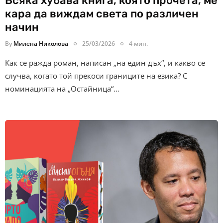
Всяка хубава книга, която прочета, ме
кара да виждам света по различен
начин
By
Милена Николова
25/03/2026
4 мин.
Как се ражда роман, написан „на един дъх“, и какво се
случва, когато той прекоси границите на езика? С
номинацията на „Остайница“…