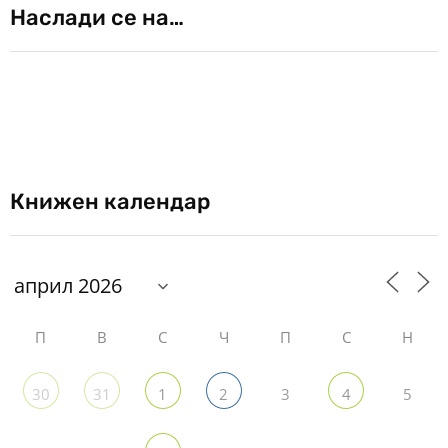
Наслади се на…
Книжен календар
П
В
С
Ч
П
С
Н
3
5
30
31
1
2
4