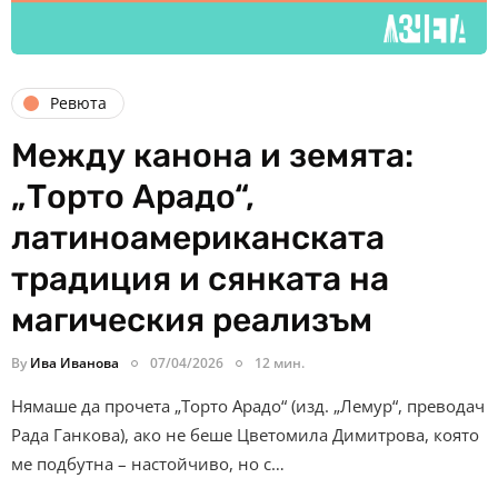
Ревюта
Между канона и земята:
„Торто Арадо“,
латиноамериканската
традиция и сянката на
магическия реализъм
By
Ива Иванова
07/04/2026
12 мин.
Нямаше да прочета „Торто Арадо“ (изд. „Лемур“, преводач
Рада Ганкова), ако не беше Цветомила Димитрова, която
ме подбутна – настойчиво, но с…