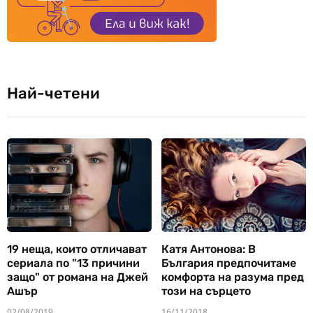
Най-четени
19 неща, които отличават
Катя Антонова: В
сериала по "13 причини
България предпочитаме
защо" от романа на Джей
комфорта на разума пред
Ашър
този на сърцето
02/08/2019
16/11/2018