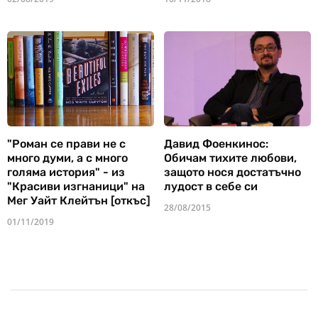
"Роман се прави не с
Давид Фоенкинос:
много думи, а с много
Обичам тихите любови,
голяма история" - из
защото нося достатъчно
"Красиви изгнаници" на
лудост в себе си
Мег Уайт Клейтън [откъс]
28/08/2015
01/11/2019