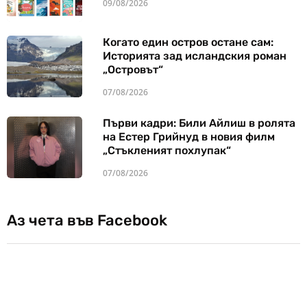
09/08/2026
Когато един остров остане сам:
Историята зад исландския роман
„Островът“
07/08/2026
Първи кадри: Били Айлиш в ролята
на Естер Грийнуд в новия филм
„Стъкленият похлупак“
07/08/2026
Аз чета във Facebook