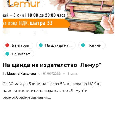
България
На щанда на...
Новини
Панаирът
На щанда на издателство "Лемур"
By
Милена Николова
01/06/2022
3 мин.
От 30 май до 5 юни на шатра 53, в парка на НДК ще
намерите книгите на издателство „Лемур“ и
разнообразни заглавия…