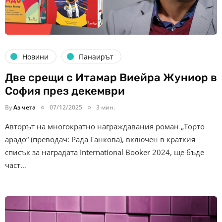
Новини
Панаирът
Две срещи с Итамар Виейра Жуниор в
София през декември
By
Аз чета
07/12/2025
3 мин.
Авторът на многократно награждавания роман „Торто
арадо“ (преводач: Рада Ганкова), включен в краткия
списък за наградата International Booker 2024, ще бъде
част…