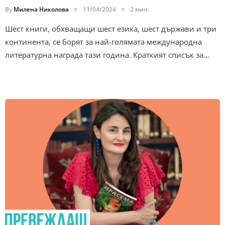
By
Милена Николова
11/04/2024
2 мин.
Шест книги, обхващащи шест езика, шест държави и три
континента, се борят за най-голямата международна
литературна награда тази година. Краткият списък за…