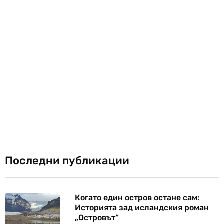
Последни публикации
Когато един остров остане сам:
Историята зад исландския роман
„Островът“