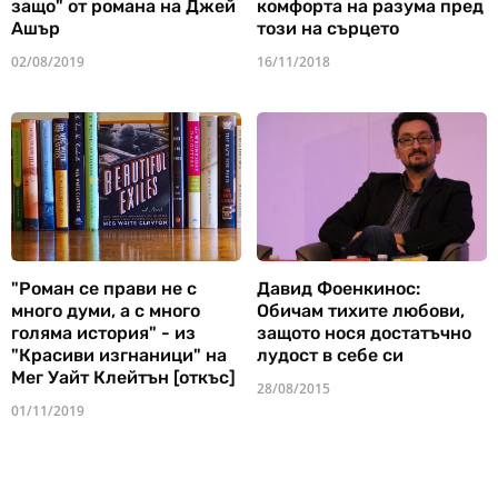
защо" от романа на Джей
комфорта на разума пред
Ашър
този на сърцето
02/08/2019
16/11/2018
"Роман се прави не с
Давид Фоенкинос:
много думи, а с много
Обичам тихите любови,
голяма история" - из
защото нося достатъчно
"Красиви изгнаници" на
лудост в себе си
Мег Уайт Клейтън [откъс]
28/08/2015
01/11/2019