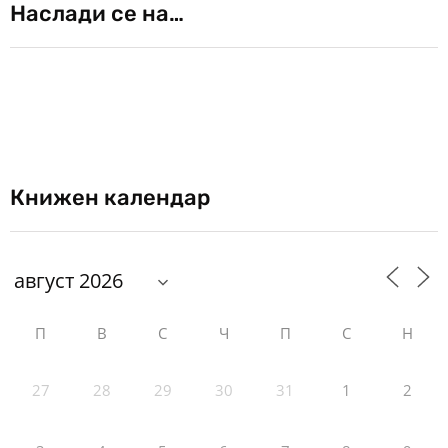
Наслади се на…
Книжен календар
П
В
С
Ч
П
С
Н
27
28
29
30
31
1
2