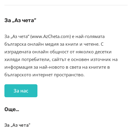
За „Аз чета“
За „Аз чета“ (www.AzCheta.com) е най-голямата
българска онлайн медия за книги и четене. С
изградената онлайн общност от няколко десетки
хиляди потребители, сайтът е основен източник на
информация за най-новото в света на книгите в
българското интернет пространство.
За нас
Още…
За „Аз чета“