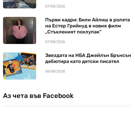
07/08/2026
Първи кадри: Били Айлиш в ролята
на Естер Грийнуд в новия филм
„Стъкленият похлупак“
07/08/2026
Звездата на НБА Джейлън Брънсън
дебютира като детски писател
06/08/2026
Аз чета във Facebook