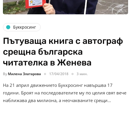
Буккросинг
Пътуваща книга с автограф
срещна българска
читателка в Женева
By
Милена Златарова
17/04/2018
3 мин.
На 21 април движението Буккросинг навършва 17
години. Броят на последователите му по целия свят вече
наближава два милиона, а неочакваните срещи…