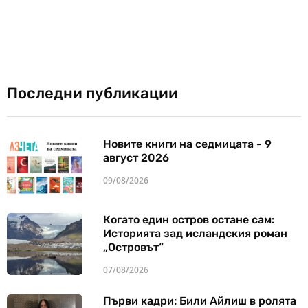
Последни публикации
Новите книги на седмицата - 9
август 2026
09/08/2026
Когато един остров остане сам:
Историята зад исландския роман
„Островът“
07/08/2026
Първи кадри: Били Айлиш в ролята