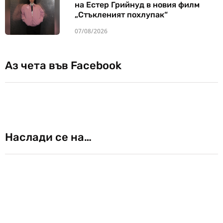
на Естер Грийнуд в новия филм
„Стъкленият похлупак“
07/08/2026
Аз чета във Facebook
Наслади се на…