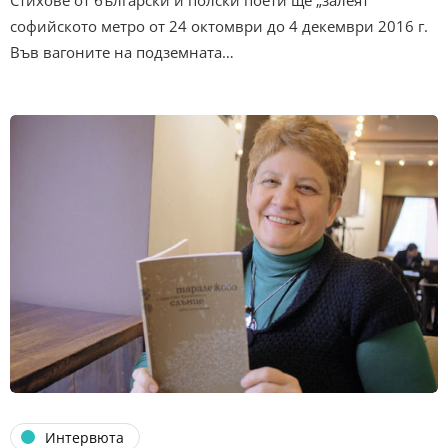
Стихове от български и полски поети ще „залеят“
софийското метро от 24 октомври до 4 декември 2016 г.
Във вагоните на подземната…
Интервюта