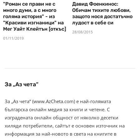
"Роман се прави не с
Давид Фоенкинос:
много думи, а с много
Обичам тихите любови,
голяма история" - из
защото нося достатъчно
"Красиви изгнаници" на
лудост в себе си
Мег Уайт Клейтън [откъс]
28/08/2015
01/11/2019
За „Аз чета“
За „Аз чета“ (www.AzCheta.com) е най-голямата
българска онлайн медия за книги и четене. С
изградената онлайн общност от няколко десетки
хиляди потребители, сайтът е основен източник на
информация за най-новото в света на книгите в