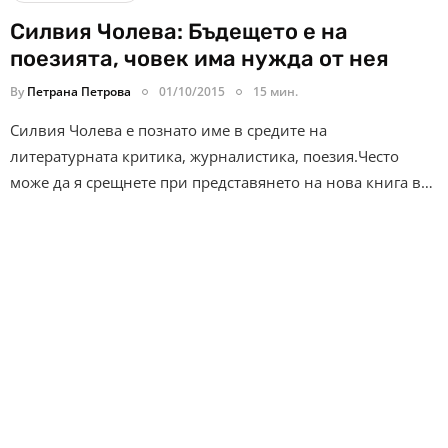
Силвия Чолева: Бъдещето е на
поезията, човек има нужда от нея
By
Петрана Петрова
01/10/2015
15 мин.
Силвия Чолева е познато име в средите на
литературната критика, журналистика, поезия.Често
може да я срещнете при представянето на нова книга в…