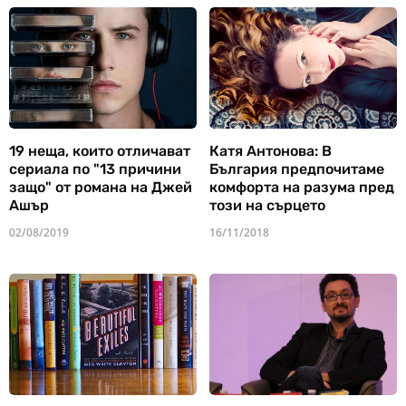
19 неща, които отличават
Катя Антонова: В
сериала по "13 причини
България предпочитаме
защо" от романа на Джей
комфорта на разума пред
Ашър
този на сърцето
02/08/2019
16/11/2018