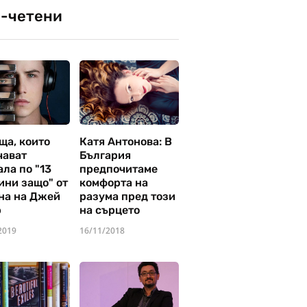
-четени
ща, които
Катя Антонова: В
чават
България
ла по "13
предпочитаме
ини защо" от
комфорта на
на на Джей
разума пред този
р
на сърцето
2019
16/11/2018