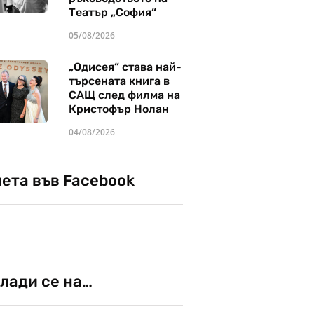
Театър „София“
05/08/2026
„Одисея“ става най-
търсената книга в
САЩ след филма на
Кристофър Нолан
04/08/2026
чета във Facebook
лади се на…