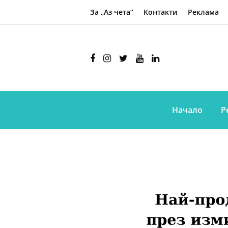
За „Аз чета“
Контакти
Реклама
Начало
Р