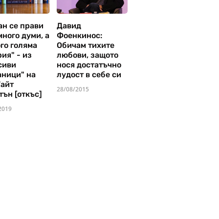
ан се прави
Давид
много думи, а
Фоенкинос:
го голяма
Обичам тихите
ия" - из
любови, защото
сиви
нося достатъчно
аници" на
лудост в себе си
Уайт
28/08/2015
тън [откъс]
2019