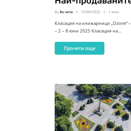
Най-продаваните
By
Аз чета
12/06/2025
1 мин.
Класация на книжарници „Ozone“ –
– 2 – 8 юни 2025 Класация на…
Прочети още