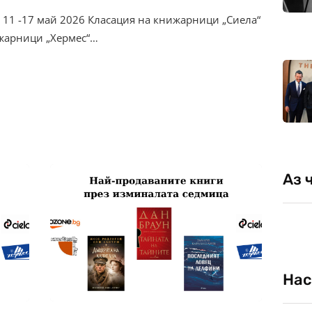
 11 -17 май 2026 Класация на книжарници „Сиела“
ижарници „Хермес“…
Аз 
Нас