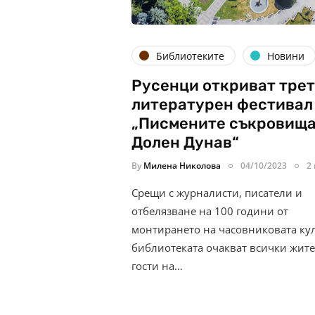
Библиотеките
Новини
Русенци откриват тре
литературен фестивал
„Писмените съкровища
Долен Дунав“
By
Милена Николова
04/10/2023
2
Срещи с журналисти, писатели и
отбелязване на 100 години от
монтирането на часовниковата кул
библиотеката очакват всички жит
гости на…