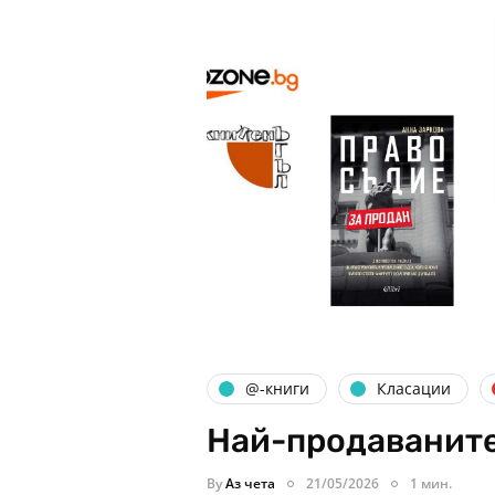
@-книги
Класации
Най-продаваните
By
Аз чета
21/05/2026
1 мин.