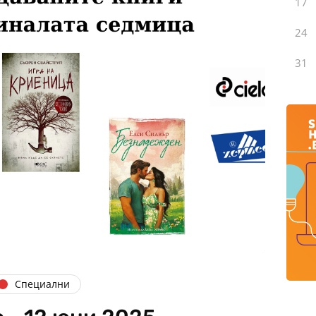
17
24
31
Специални