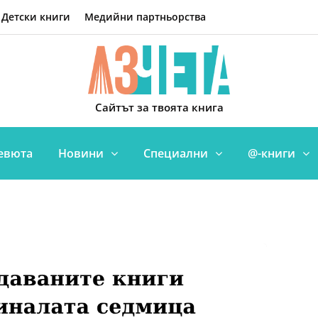
Детски книги
Медийни партньорства
Сайтът за твоята книга
евюта
Новини
Специални
@-книги