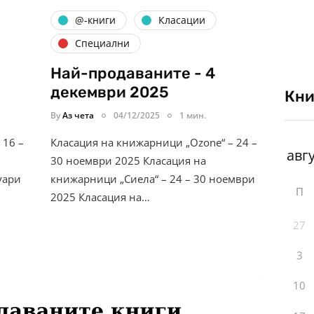
@-книги
Класации
Специални
Най-продаваните - 4
декември 2025
Кни
By
Аз чета
04/12/2025
1 мин.
 16 –
Класация на книжарници „Ozone“ – 24 –
30 ноември 2025 Класация на
уари
книжарници „Сиела“ – 24 – 30 ноември
П
2025 Класация на…
27
3
10