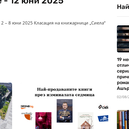
 - 12 юни 2025
Най
 2 – 8 юни 2025 Класация на книжарници „Сиела“
19 не
отли
сериа
прич
рома
Ашъ
02/08/