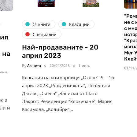
"Ром
не с 
@-книги
Класации
с мно
истор
Специални
тия
"Кра
Най-продаваните - 20
изгн
 на
Мег 
април 2023
Клей
By
Аз чета
20/04/2023
1 мин.
01/11/
 мин.
Класация на книжарници „Ozone“- 9 – 16
април 2023 „Рожденичката“, Пенелъпи
Дъглас, „Сиела“ „Записки от Шато
а в
Лакрот: Резиденция “Злокучане“, Мария
ели и
Касимова, „Колибри“…