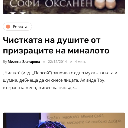
Ревюта
Чистката на душите от
призраците на миналото
By
Милена Златарова
22/12/2014
4 мин.
„Чистка“ (изд. „Персей“) започва с една муха – тлъста и
шумна, дебнеща да си снесе яйцата. Алийде Тру,
възрастна жена, живееща някъде…