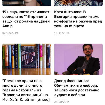
19 неща, които отличават
Катя Антонова: В
сериала по "13 причини
България предпочитаме
защо" от романа на Джей
комфорта на разума пред
Ашър
този на сърцето
02/08/2019
16/11/2018
"Роман се прави не с
Давид Фоенкинос:
много думи, а с много
Обичам тихите любови,
голяма история" - из
защото нося достатъчно
"Красиви изгнаници" на
лудост в себе си
Мег Уайт Клейтън [откъс]
28/08/2015