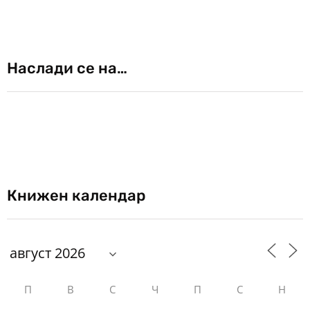
Наслади се на…
Книжен календар
П
В
С
Ч
П
С
Н