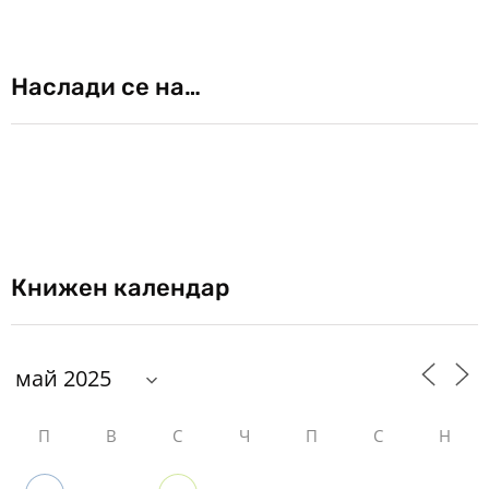
Наслади се на…
Книжен календар
П
В
С
Ч
П
С
Н