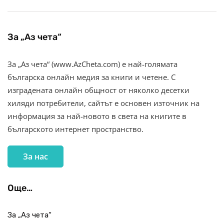
За „Аз чета“
За „Аз чета“ (www.AzCheta.com) е най-голямата
българска онлайн медия за книги и четене. С
изградената онлайн общност от няколко десетки
хиляди потребители, сайтът е основен източник на
информация за най-новото в света на книгите в
българското интернет пространство.
За нас
Още…
За „Аз чета“