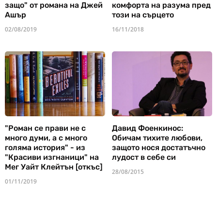
защо" от романа на Джей
комфорта на разума пред
Ашър
този на сърцето
02/08/2019
16/11/2018
"Роман се прави не с
Давид Фоенкинос:
много думи, а с много
Обичам тихите любови,
голяма история" - из
защото нося достатъчно
"Красиви изгнаници" на
лудост в себе си
Мег Уайт Клейтън [откъс]
28/08/2015
01/11/2019