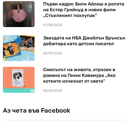
Първи кадри: Били Айлиш в ролята
на Естер Грийнуд в новия филм
„Стъкленият похлупак“
07/08/2026
Звездата на НБА Джейлън Брънсън
дебютира като детски писател
06/08/2026
Смисълът на живота, отразен в
романа на Генки Кавамура „Ако
котките изчезнат от света“
06/08/2026
Аз чета във Facebook