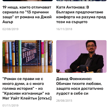
19 неща, които отличават
Катя Антонова: В
сериала по "13 причини
България предпочитаме
защо" от романа на Джей
комфорта на разума пред
Ашър
този на сърцето
02/08/2019
16/11/2018
"Роман се прави не с
Давид Фоенкинос:
много думи, а с много
Обичам тихите любови,
голяма история" - из
защото нося достатъчно
"Красиви изгнаници" на
лудост в себе си
Мег Уайт Клейтън [откъс]
28/08/2015
01/11/2019