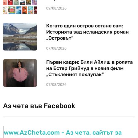
09/08/2026
Когато един остров остане сам:
Историята зад исландския роман
„Островът“
07/08/2026
Първи кадри: Били Айлиш в ролята
на Естер Грийнуд в новия филм
„Стъкленият похлупак“
07/08/2026
Аз чета във Facebook
www.AzCheta.com - Аз чета, сайтът за