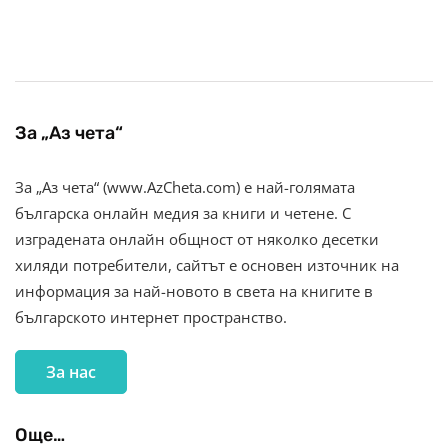
За „Аз чета“
За „Аз чета“ (www.AzCheta.com) е най-голямата
българска онлайн медия за книги и четене. С
изградената онлайн общност от няколко десетки
хиляди потребители, сайтът е основен източник на
информация за най-новото в света на книгите в
българското интернет пространство.
За нас
Още…