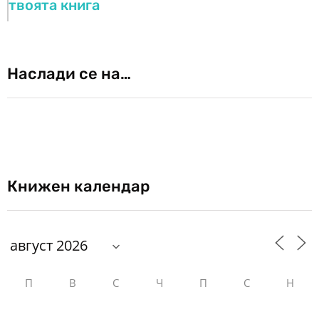
твоята книга
Наслади се на…
Книжен календар
П
В
С
Ч
П
С
Н