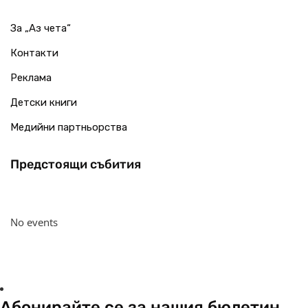
За „Аз чета“
Контакти
Реклама
Детски книги
Медийни партньорства
Предстоящи събития
No events
Абонирайте се за нашия бюлетин