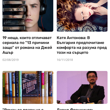
19 неща, които отличават
Катя Антонова: В
сериала по "13 причини
България предпочитаме
защо" от романа на Джей
комфорта на разума пред
Ашър
този на сърцето
02/08/2019
16/11/2018
"Роман се прави не с
Давид Фоенкинос: