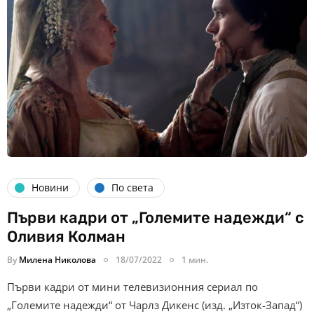
Новини
По света
Първи кадри от „Големите надежди“ с
Оливия Колман
By
Милена Николова
18/07/2022
1 мин.
Първи кадри от мини телевизионния сериал по
„Големите надежди“ от Чарлз Дикенс (изд. „Изток-Запад“)