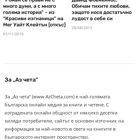
много думи, а с много
Обичам тихите любови,
голяма история" - из
защото нося достатъчно
"Красиви изгнаници" на
лудост в себе си
Мег Уайт Клейтън [откъс]
28/08/2015
01/11/2019
За „Аз чета“
За „Аз чета“ (www.AzCheta.com) е най-голямата
българска онлайн медия за книги и четене. С
изградената онлайн общност от няколко десетки
хиляди потребители, сайтът е основен източник на
информация за най-новото в света на книгите в
българското интернет пространство.