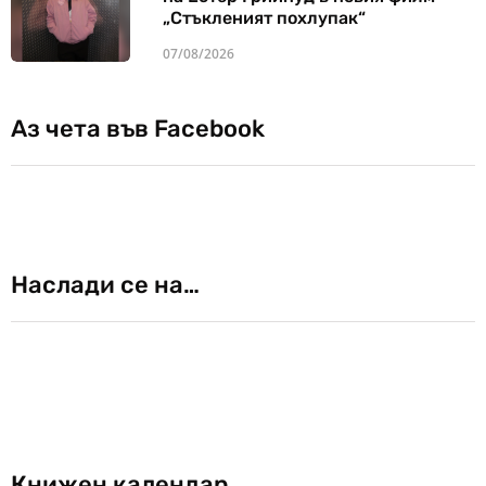
„Стъкленият похлупак“
07/08/2026
Аз чета във Facebook
Наслади се на…
Книжен календар