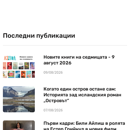
Последни публикации
Новите книги на седмицата - 9
август 2026
09/08/2026
Когато един остров остане сам:
Историята зад исландския роман
„Островът“
07/08/2026
Първи кадри: Били Айлиш в ролята
на Естер Грийнуд в новия филм