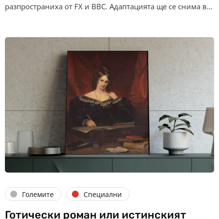
разпространиха от FX и BBC. Адаптацията ще се снима в…
Големите
Специални
Готически роман или истинският