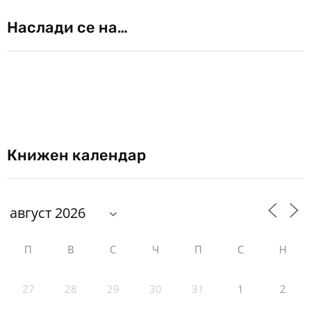
Наслади се на…
Книжен календар
П
В
С
Ч
П
С
Н
27
28
29
30
31
1
2