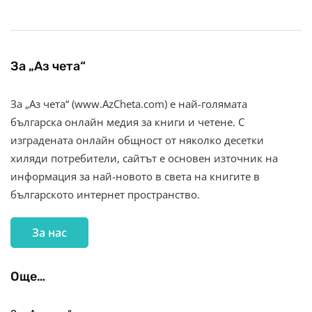
За „Аз чета“
За „Аз чета“ (www.AzCheta.com) е най-голямата
българска онлайн медия за книги и четене. С
изградената онлайн общност от няколко десетки
хиляди потребители, сайтът е основен източник на
информация за най-новото в света на книгите в
българското интернет пространство.
За нас
Още…