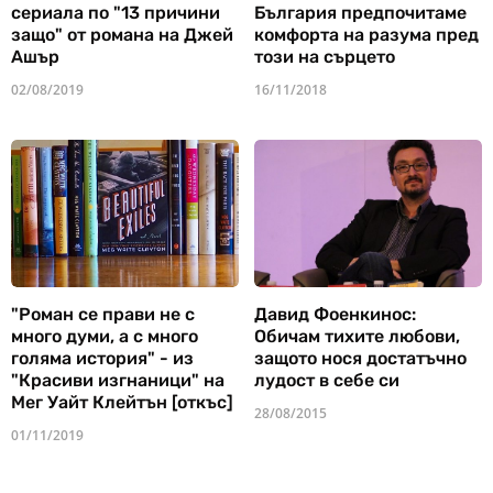
сериала по "13 причини
България предпочитаме
защо" от романа на Джей
комфорта на разума пред
Ашър
този на сърцето
02/08/2019
16/11/2018
"Роман се прави не с
Давид Фоенкинос:
много думи, а с много
Обичам тихите любови,
голяма история" - из
защото нося достатъчно
"Красиви изгнаници" на
лудост в себе си
Мег Уайт Клейтън [откъс]
28/08/2015
01/11/2019