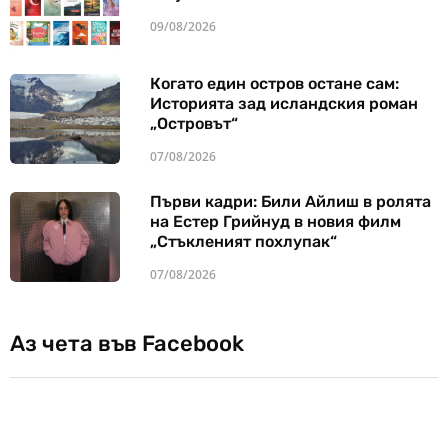
09/08/2026
Когато един остров остане сам:
Историята зад исландския роман
„Островът“
07/08/2026
Първи кадри: Били Айлиш в ролята
на Естер Грийнуд в новия филм
„Стъкленият похлупак“
07/08/2026
Аз чета във Facebook