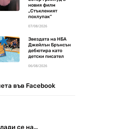
новия филм
„Стъкленият
похлупак“
07/08/2026
Звездата на НБА
Джейлън Брънсън
дебютира като
детски писател
06/08/2026
чета във Facebook
лади се на…