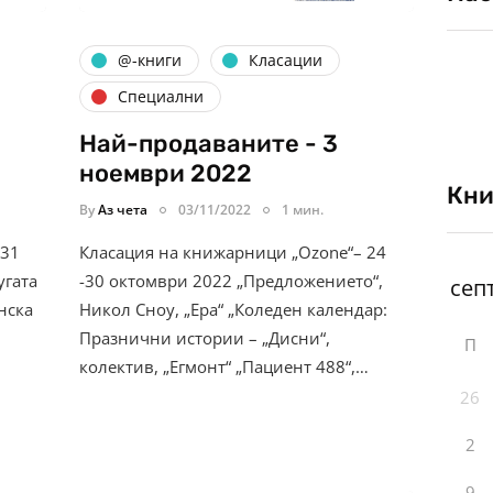
@-книги
Класации
Специални
Най-продаваните - 3
ноември 2022
Кни
By
Аз чета
03/11/2022
1 мин.
 31
Класация на книжарници „Ozone“– 24
угата
-30 октомври 2022 „Предложението“,
нска
Никол Сноу, „Ера“ „Коледен календар:
Празнични истории – „Дисни“,
П
колектив, „Егмонт“ „Пациент 488“,…
26
2
9