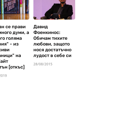
ан се прави
Давид
много думи, а
Фоенкинос:
го голяма
Обичам тихите
ия" - из
любови, защото
сиви
нося достатъчно
аници" на
лудост в себе си
Уайт
28/08/2015
тън [откъс]
2019