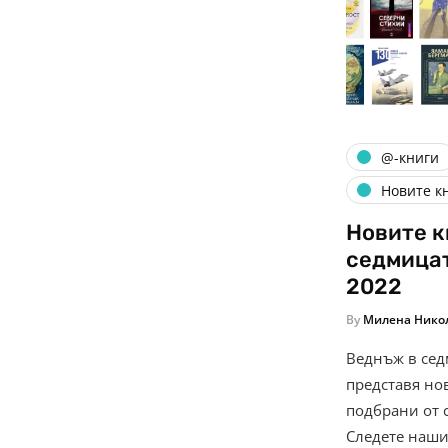
@-книги
Новите к
Новите к
седмицат
2022
By
Милена Нико
Веднъж в седм
представя нов
подбрани от 
Следете наши