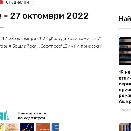
Специални
 - 27 октомври 2022
Най
 мин.
 17-23 октомври 2022 „Коледа край камината”,
тория Бешлийска, „Софтпрес” „Зимни приказки”,
19 не
отли
сериа
прич
рома
Ашъ
02/08/