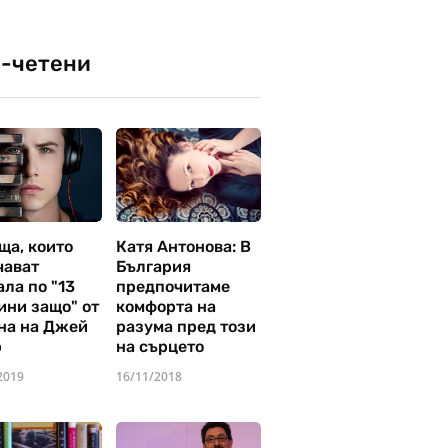
-четени
ща, които
Катя Антонова: В
чават
България
ла по "13
предпочитаме
ини защо" от
комфорта на
на на Джей
разума пред този
р
на сърцето
2019
16/11/2018