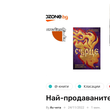
@-книги
Класации
Най-продаваните
By
Аз чета
24/11/2022
1 мин.