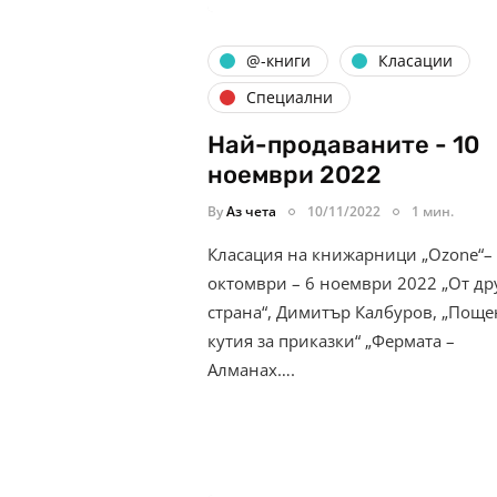
@-книги
Класации
Специални
Най-продаваните - 10
ноември 2022
By
Аз чета
10/11/2022
1 мин.
Класация на книжарници „Ozone“–
октомври – 6 ноември 2022 „От др
страна“, Димитър Калбуров, „Поще
кутия за приказки“ „Фермата –
Алманах….