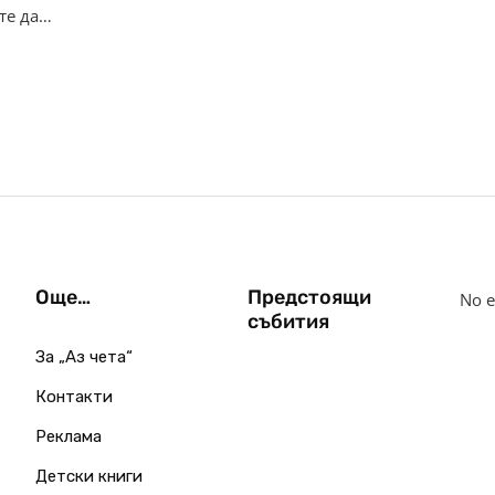
те да…
Още…
Предстоящи
No e
събития
За „Аз чета“
Контакти
Реклама
Детски книги