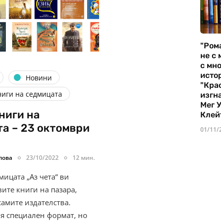
"Ром
не с 
с мно
истор
Новини
"Кра
ниги на седмицата
изгн
Мег 
ниги на
Клей
а – 23 октомври
01/11/
лова
23/10/2022
12 мин.
ицата „Аз чета“ ви
ите книги на пазара,
самите издателства.
я специален формат, но