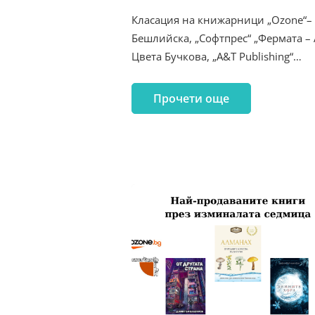
Класация на книжарници „Ozone“– 
Бешлийска, „Софтпрес“ „Фермата – 
Цвета Бучкова, „A&T Publishing“…
Прочети още