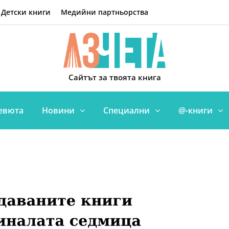
Детски книги
Медийни партньорства
Сайтът за твоята книга
евюта
Новини
Специални
@-книги