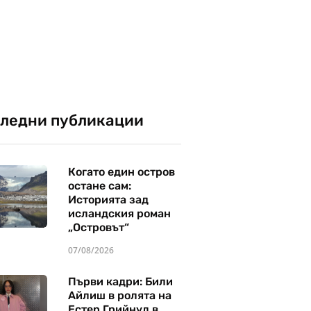
ледни публикации
Когато един остров
остане сам:
Историята зад
исландския роман
„Островът“
07/08/2026
Първи кадри: Били
Айлиш в ролята на
Естер Грийнуд в