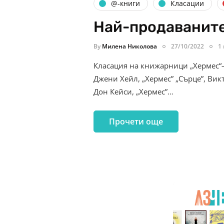
@-книги
Класации
Най-продаваните
By
Милена Николова
27/10/2022
1
Класация на книжарници „Хермес“–
Джени Хейл, „Хермес” „Сърце”, Вик
Дон Кейси, „Хермес”…
Прочети още