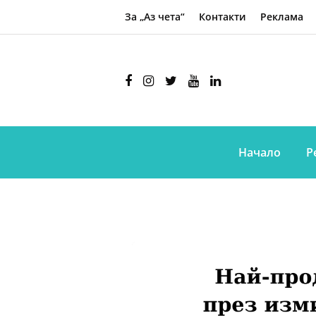
За „Аз чета“
Контакти
Реклама
Начало
Р