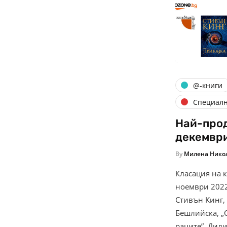
@-книги
Специал
Най-прод
декемвр
By
Милена Нико
Класация на 
ноември 2022
Стивън Кинг, 
Бешлийска, „
раците”, Дил