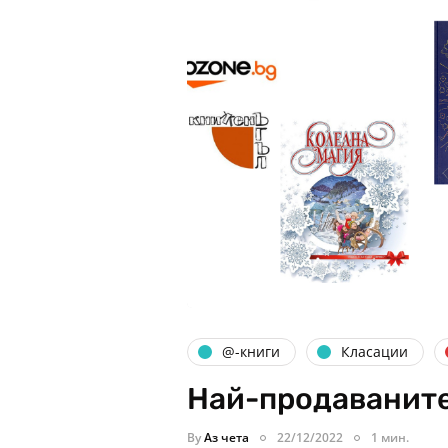
@-книги
Класации
Най-продаваните
By
Аз чета
22/12/2022
1 мин.