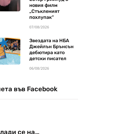
новия филм
„Стъкленият
похлупак“
07/08/2026
Звездата на НБА
Джейлън Брънсън
дебютира като
детски писател
06/08/2026
чета във Facebook
лади се на…