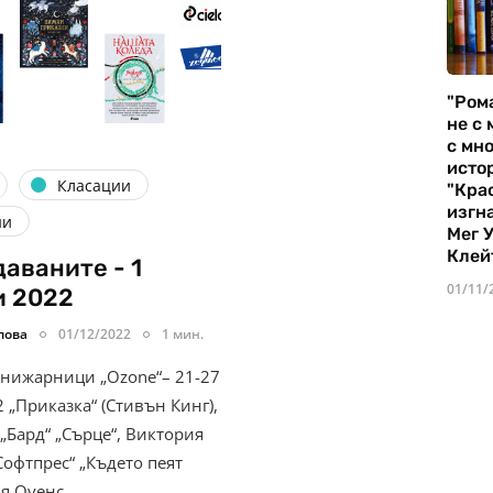
"Ром
не с 
с мно
истор
Класации
"Кра
изгн
ни
Мег 
Клей
аваните - 1
01/11/
и 2022
лова
01/12/2022
1 мин.
книжарници „Ozone“– 21-27
 „Приказка“ (Стивън Кинг),
„Бард“ „Сърце“, Виктория
Софтпрес“ „Където пеят
ия Оуенс,…