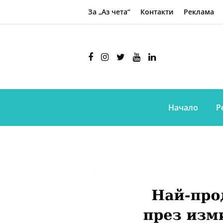
За „Аз чета“
Контакти
Реклама
Начало
Р