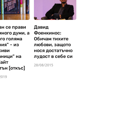
ан се прави
Давид
много думи, а
Фоенкинос:
го голяма
Обичам тихите
ия" - из
любови, защото
сиви
нося достатъчно
аници" на
лудост в себе си
Уайт
28/08/2015
тън [откъс]
2019