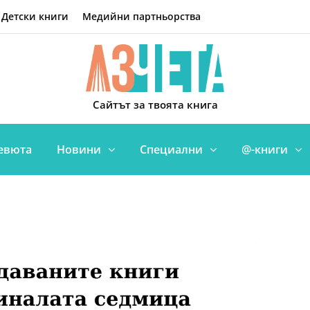
Детски книги
Медийни партньорства
Сайтът за твоята книга
евюта
Новини
Специални
@-книги