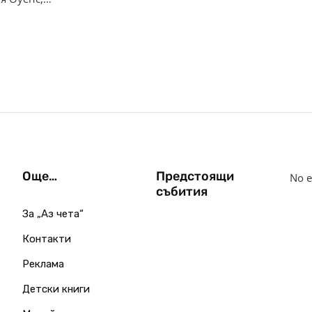
Още…
Предстоящи
No e
събития
За „Аз чета“
Контакти
Реклама
Детски книги