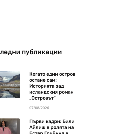
ледни публикации
Когато един остров
остане сам:
Историята зад
исландския роман
„Островът“
07/08/2026
Първи кадри: Били
Айлиш в ролята на
Естер Грийнуд в