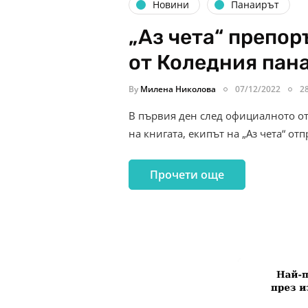
Новини
Панаирът
„Аз чета“ препор
от Коледния пана
By
Милена Николова
07/12/2022
2
В първия ден след официалното о
на книгата, екипът на „Аз чета“ о
Прочети още