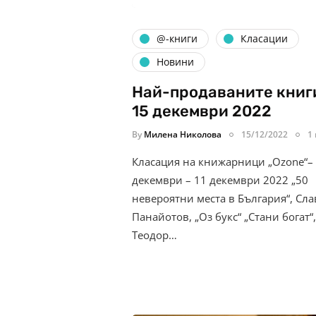
@-книги
Класации
Новини
Най-продаваните книг
15 декември 2022
By
Милена Николова
15/12/2022
1
Класация на книжарници „Ozone“–
декември – 11 декември 2022 „50
невероятни места в България“, Сл
Панайотов, „Оз букс“ „Стани богат“,
Теодор…