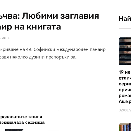
ъчва: Любими заглавия
Най
ир на книгата
8 мин.
ткриване на 49. Софийски международен панаир
тправя няколко дузини препоръки за…
19 не
отли
сериа
прич
рома
Ашъ
02/08/