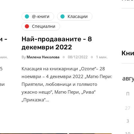
@-книги
Класации
Специални
и -
Най-продаваните - 8
декември 2022
Кни
 мин.
By
Милена Николова
08/12/2022
1 мин.
 5
Класация на книжарници „Ozone“– 28
ноември – 4 декември 2022 „Матю Пери:
ави
Приятели, любовници и голямото
ужасно нещо“, Матю Пери, „Рива“
П
„Приказка“…
27
3
10