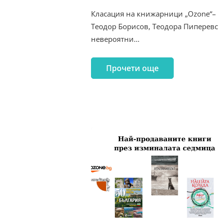
Класация на книжарници „Ozone“– 
Теодор Борисов, Теодора Пиперевск
невероятни…
Прочети още