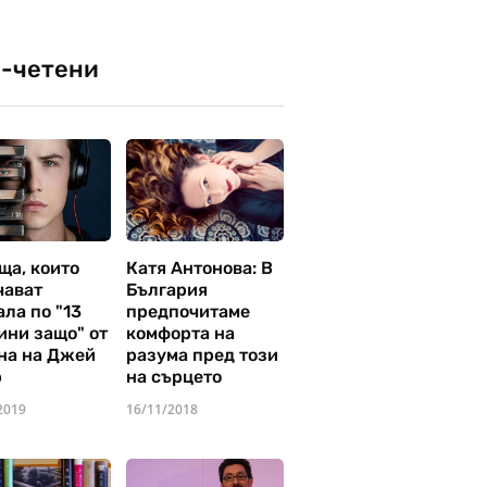
-четени
ща, които
Катя Антонова: В
чават
България
ла по "13
предпочитаме
ини защо" от
комфорта на
на на Джей
разума пред този
р
на сърцето
2019
16/11/2018