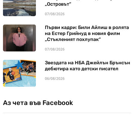
„Островът“
07/08/2026
Първи кадри: Били Айлиш в ролята
на Естер Грийнуд в новия филм
„Стъкленият похлупак“
07/08/2026
Звездата на НБА Джейлън Брънсън
дебютира като детски писател
06/08/2026
Аз чета във Facebook