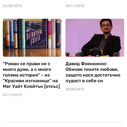
02/08/2019
16/11/2018
"Роман се прави не с
Давид Фоенкинос:
много думи, а с много
Обичам тихите любови,
голяма история" - из
защото нося достатъчно
"Красиви изгнаници" на
лудост в себе си
Мег Уайт Клейтън [откъс]
28/08/2015
01/11/2019