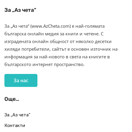
За „Аз чета“
За „Аз чета“ (www.AzCheta.com) е най-голямата
българска онлайн медия за книги и четене. С
изградената онлайн общност от няколко десетки
хиляди потребители, сайтът е основен източник на
информация за най-новото в света на книгите в
българското интернет пространство.
За нас
Още…
За „Аз чета“
Контакти