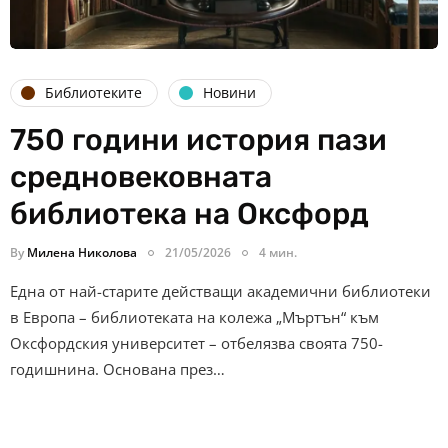
Библиотеките
Новини
750 години история пази
средновековната
библиотека на Оксфорд
By
Милена Николова
21/05/2026
4 мин.
Една от най-старите действащи академични библиотеки
в Европа – библиотеката на колежа „Мъртън“ към
Оксфордския университет – отбелязва своята 750-
годишнина. Основана през…