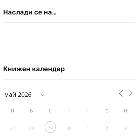
Наслади се на…
Книжен календар
П
В
С
Ч
П
С
Н
27
28
30
1
2
3
29