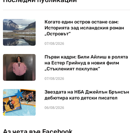
Когато един остров остане сам:
Историята зад исландския роман
„Островът“
07/08/2026
Първи кадри: Били Айлиш в ролята
на Естер Грийнуд в новия филм
„Стъкленият похлупак“
07/08/2026
Звездата на НБА Джейлън Брънсън
дебютира като детски писател
06/08/2026
Аз чета във Facebook