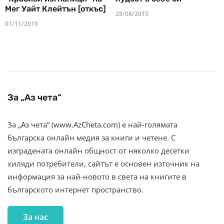
Мег Уайт Клейтън [откъс]
28/08/2015
01/11/2019
За „Аз чета“
За „Аз чета“ (www.AzCheta.com) е най-голямата
българска онлайн медия за книги и четене. С
изградената онлайн общност от няколко десетки
хиляди потребители, сайтът е основен източник на
информация за най-новото в света на книгите в
българското интернет пространство.
За нас