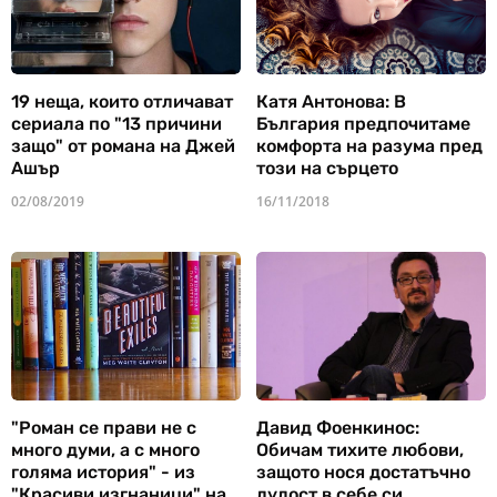
19 неща, които отличават
Катя Антонова: В
сериала по "13 причини
България предпочитаме
защо" от романа на Джей
комфорта на разума пред
Ашър
този на сърцето
02/08/2019
16/11/2018
"Роман се прави не с
Давид Фоенкинос:
много думи, а с много
Обичам тихите любови,
голяма история" - из
защото нося достатъчно
"Красиви изгнаници" на
лудост в себе си