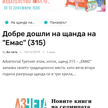
На щанда на...
Панаирът
Добре дошли на щанда на
"Емас" (315)
By
Аз чета
10/12/2019
3 мин.
Advertorial Третият етаж, изток, щанд 315 – „ЕМАС“
запазва своето традиционно място, като вече втора
година разгръща щанда си в три крила,…