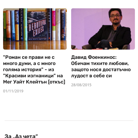
"Роман се прави не с
Давид Фоенкинос:
много думи, а с много
Обичам тихите любови,
голяма история" - из
защото нося достатъчно
"Красиви изгнаници" на
лудост в себе си
Мег Уайт Клейтън [откъс]
28/08/2015
01/11/2019
За „Аз чета“