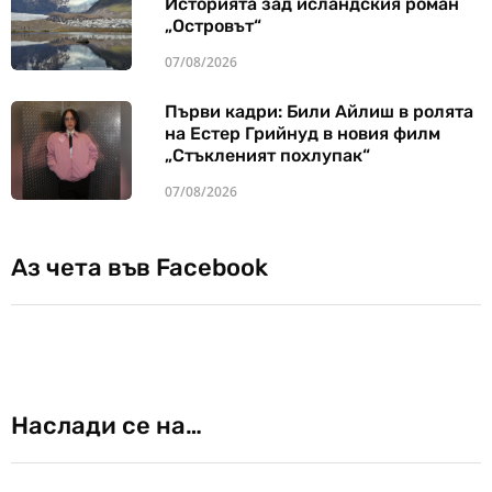
Историята зад исландския роман
„Островът“
07/08/2026
Първи кадри: Били Айлиш в ролята
на Естер Грийнуд в новия филм
„Стъкленият похлупак“
07/08/2026
Аз чета във Facebook
Наслади се на…