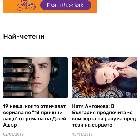
Най-четени
19 неща, които отличават
Катя Антонова: В
сериала по "13 причини
България предпочитаме
защо" от романа на Джей
комфорта на разума пред
Ашър
този на сърцето
02/08/2019
16/11/2018