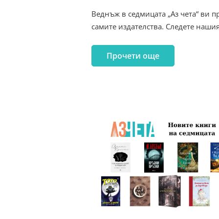
Веднъж в седмицата „Аз чета“ ви п
самите издателства. Следете наши
Прочети още