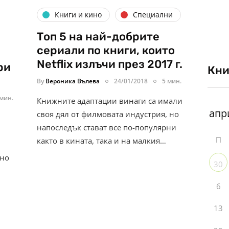
Книги и кино
Специални
Топ 5 на най-добрите
сериали по книги, които
Netflix излъчи през 2017 г.
ри
Кни
By
Вероника Вълева
24/01/2018
5 мин.
 мин.
Книжните адаптации винаги са имали
своя дял от филмовата индустрия, но
напоследък стават все по-популярни
П
както в кината, така и на малкия…
 но
30
6
13