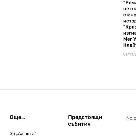
"Ром
не с 
с мно
истор
"Кра
изгн
Мег 
Клей
01/11/
Още…
Предстоящи
No e
събития
За „Аз чета“