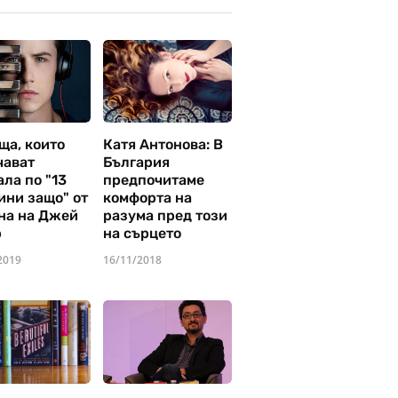
ща, които
Катя Антонова: В
чават
България
ла по "13
предпочитаме
ини защо" от
комфорта на
на на Джей
разума пред този
р
на сърцето
2019
16/11/2018