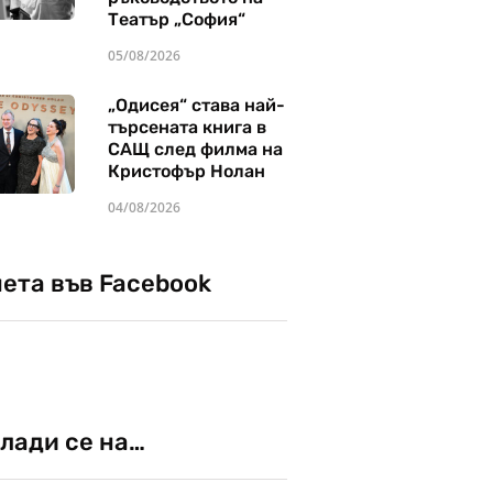
Театър „София“
05/08/2026
„Одисея“ става най-
търсената книга в
САЩ след филма на
Кристофър Нолан
04/08/2026
чета във Facebook
лади се на…