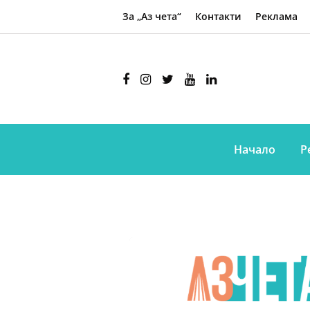
За „Аз чета“
Контакти
Реклама
Начало
Р