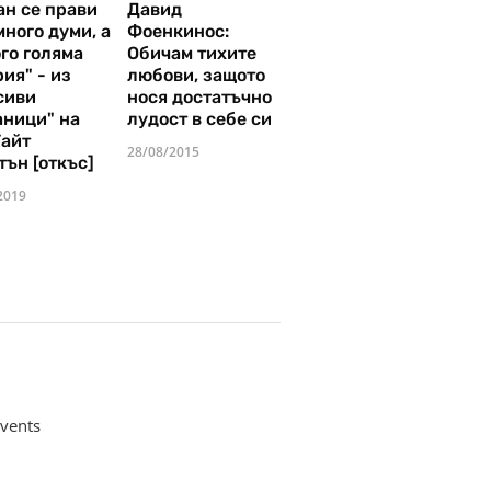
ан се прави
Давид
много думи, а
Фоенкинос:
го голяма
Обичам тихите
ия" - из
любови, защото
сиви
нося достатъчно
аници" на
лудост в себе си
Уайт
28/08/2015
тън [откъс]
2019
vents