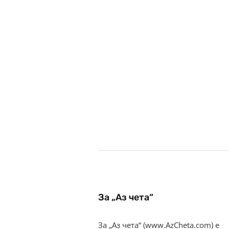
За „Аз чета“
За „Аз чета“ (www.AzCheta.com) е