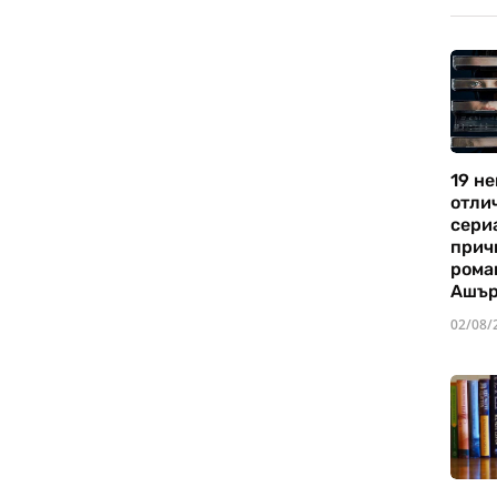
19 не
отли
сериа
прич
рома
Ашъ
02/08/