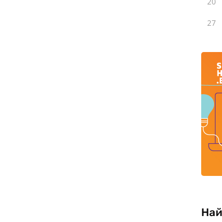
20
27
Най