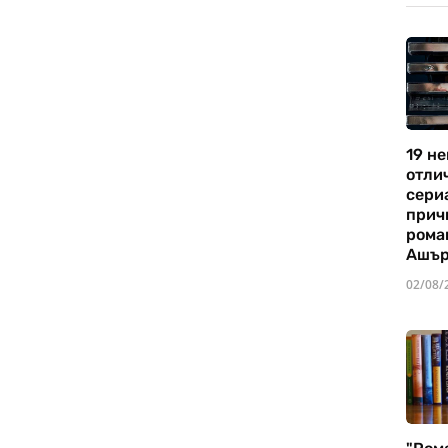
19 не
отли
сериа
прич
рома
Ашъ
02/08/