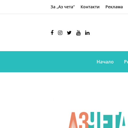
За „Аз чета“
Контакти
Реклама
Начало
Р