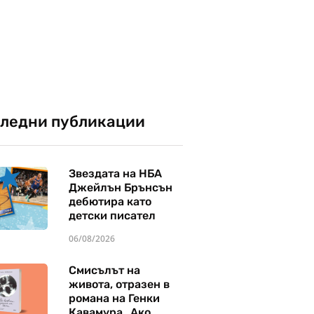
ледни публикации
Звездата на НБА
Джейлън Брънсън
дебютира като
детски писател
06/08/2026
Смисълът на
живота, отразен в
романа на Генки
Кавамура „Ако