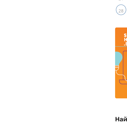
28
Най