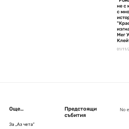
"Ром
не с 
с мно
истор
"Кра
изгн
Мег 
Клей
01/11/
Още…
Предстоящи
No e
събития
За „Аз чета“