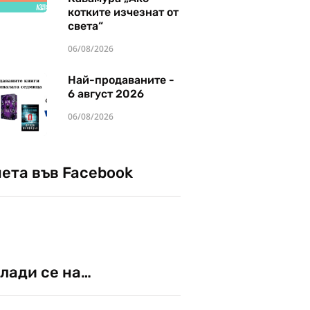
котките изчезнат от
света“
06/08/2026
Най-продаваните -
6 август 2026
06/08/2026
чета във Facebook
лади се на…