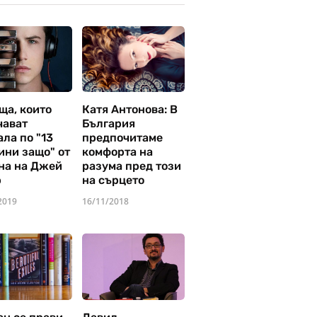
ща, които
Катя Антонова: В
чават
България
ла по "13
предпочитаме
ини защо" от
комфорта на
на на Джей
разума пред този
р
на сърцето
2019
16/11/2018