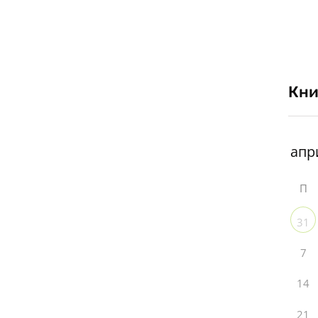
Кни
П
31
7
14
21