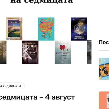
Пос
на седмицата
седмицата – 4 август