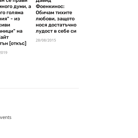
ан се прави
Давид
много думи, а
Фоенкинос:
го голяма
Обичам тихите
ия" - из
любови, защото
сиви
нося достатъчно
аници" на
лудост в себе си
Уайт
28/08/2015
тън [откъс]
2019
vents