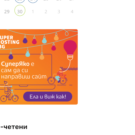
29
1
2
3
4
30
-четени