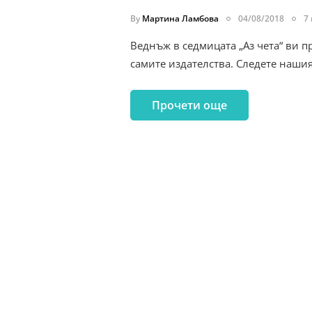
By
Мартина Ламбова
04/08/2018
7
Веднъж в седмицата „Аз чета“ ви п
самите издателства. Следете наши
Прочети още