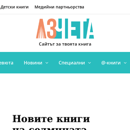
Детски книги
Медийни партньорства
Сайтът за твоята книга
евюта
Новини
Специални
@-книги