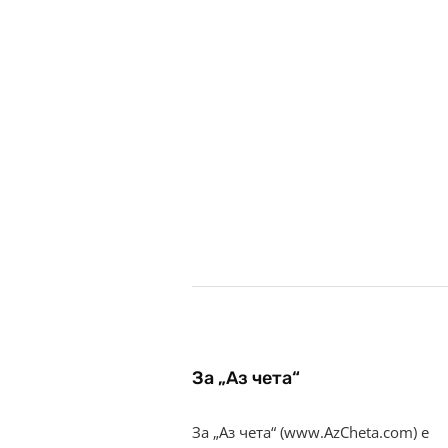
За „Аз чета“
За „Аз чета“ (www.AzCheta.com) е