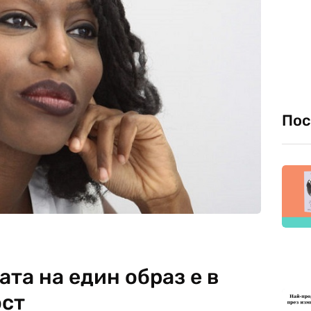
Пос
ата на един образ е в
ост