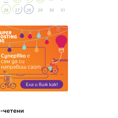
29
30
31
26
27
28
-четени