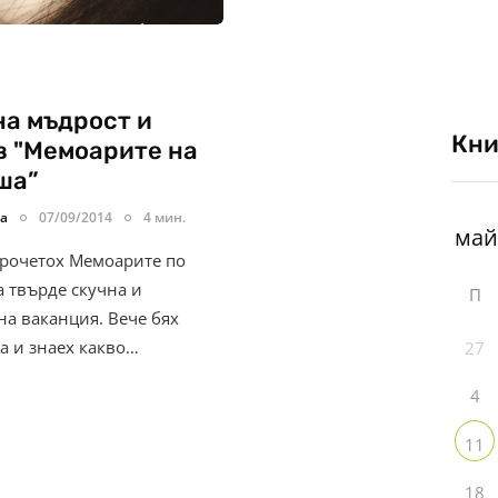
а мъдрост и
Кни
в "Мемоарите на
ша”
ва
07/09/2014
4 мин.
прочетох Мемоарите по
а твърде скучна и
П
на ваканция. Вече бях
а и знаех какво…
27
4
11
18