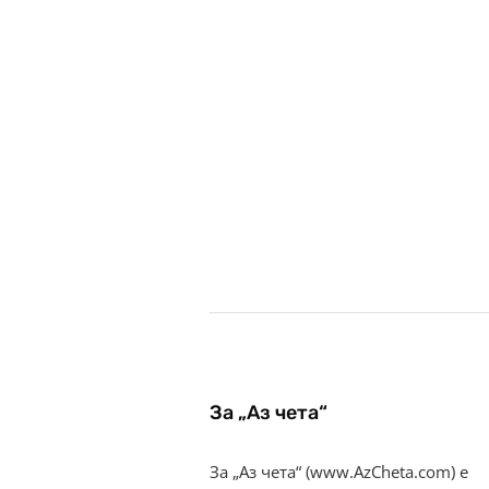
За „Аз чета“
За „Аз чета“ (www.AzCheta.com) е