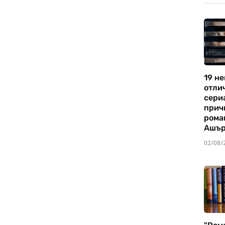
19 не
отли
сериа
прич
рома
Ашъ
02/08/