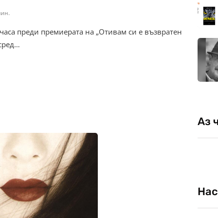
мин.
 часа преди премиерата на „Отивам си е възвратен
 сред…
Аз 
Нас