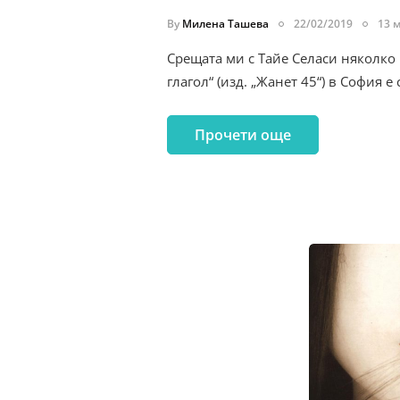
By
Милена Ташева
22/02/2019
13 
Срещата ми с Тайе Селаси няколко
глагол“ (изд. „Жанет 45“) в София е
Прочети още