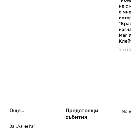
"Ром
не с 
с мно
истор
"Кра
изгн
Мег 
Клей
01/11/
Още…
Предстоящи
No e
събития
За „Аз чета“