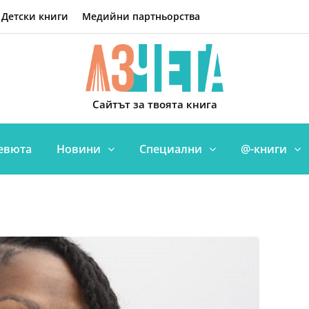
Детски книги
Медийни партньорства
Сайтът за твоята книга
евюта
Новини
Специални
@-книги