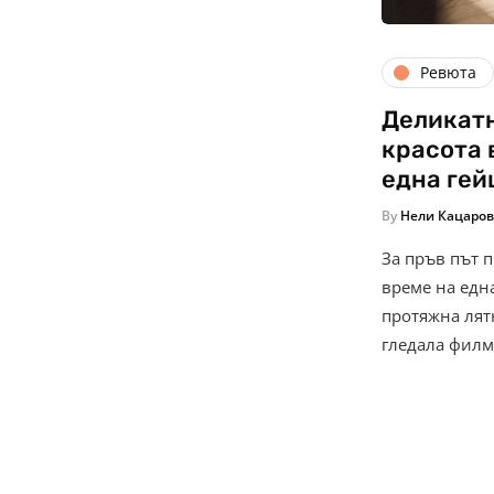
Ревюта
Деликатн
красота 
една гей
By
Нели Кацаро
За пръв път 
време на едн
протяжна лят
гледала филм