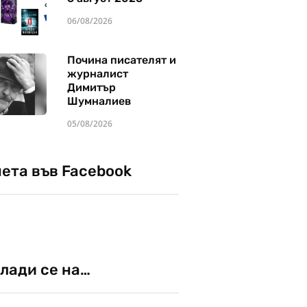
06/08/2026
Почина писателят и
журналист
Димитър
Шумналиев
05/08/2026
чета във Facebook
лади се на…