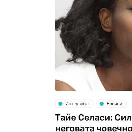
Интервюта
Новини
Тайе Селаси: Сил
неговата човечн