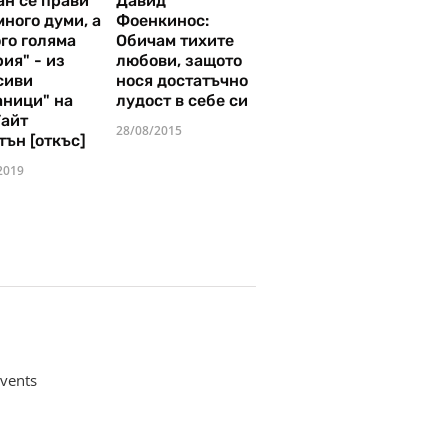
ан се прави
Давид
много думи, а
Фоенкинос:
го голяма
Обичам тихите
ия" - из
любови, защото
сиви
нося достатъчно
аници" на
лудост в себе си
Уайт
28/08/2015
тън [откъс]
2019
vents