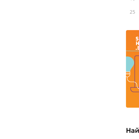
25
Най