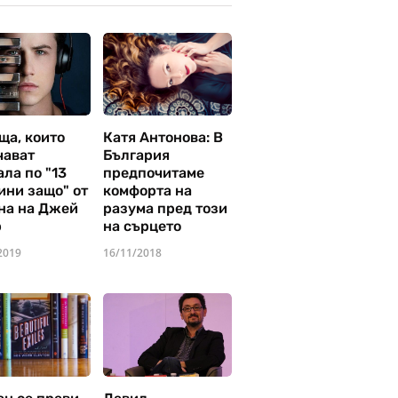
ща, които
Катя Антонова: В
чават
България
ла по "13
предпочитаме
ини защо" от
комфорта на
на на Джей
разума пред този
р
на сърцето
2019
16/11/2018