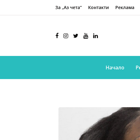
За „Аз чета“
Контакти
Реклама
Начало
Р