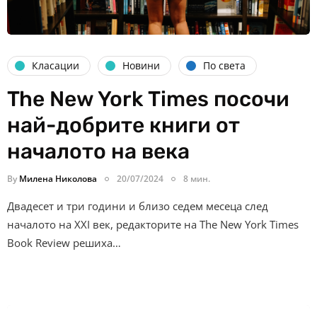
Класации
Новини
По света
The New York Times посочи
най-добрите книги от
началото на века
By
Милена Николова
20/07/2024
8 мин.
Двадесет и три години и близо седем месеца след
началото на ХХI век, редакторите на The New York Times
Book Review решиха…