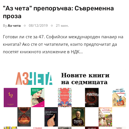
"Аз чета" препоръчва: Съвременна
проза
By
Аз чета
08/12/2019
21 мин.
Готови ли сте за 47. Софийски международен панаир на
книгата? Ако сте от читателите, които предпочитат да
посетят книжното изложение в НДК…