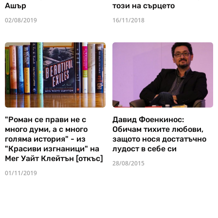
Ашър
този на сърцето
02/08/2019
16/11/2018
"Роман се прави не с
Давид Фоенкинос:
много думи, а с много
Обичам тихите любови,
голяма история" - из
защото нося достатъчно
"Красиви изгнаници" на
лудост в себе си
Мег Уайт Клейтън [откъс]
28/08/2015
01/11/2019