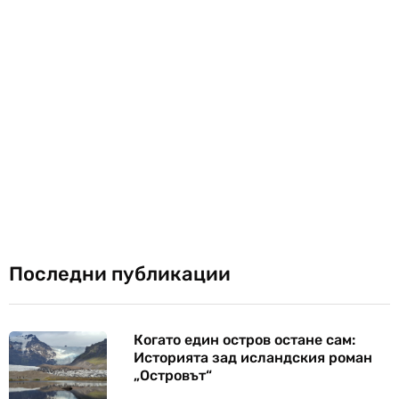
Последни публикации
Когато един остров остане сам:
Историята зад исландския роман
„Островът“