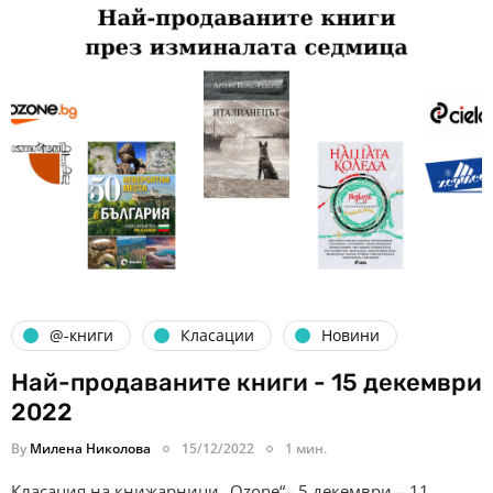
@-книги
Класации
Новини
Най-продаваните книги - 15 декември
2022
By
Милена Николова
15/12/2022
1 мин.
Класация на книжарници „Ozone“– 5 декември – 11