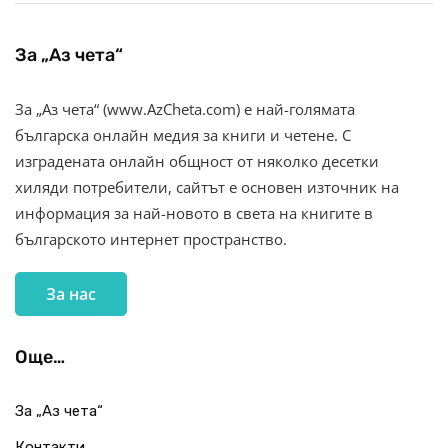
За „Аз чета“
За „Аз чета“ (www.AzCheta.com) е най-голямата
българска онлайн медия за книги и четене. С
изградената онлайн общност от няколко десетки
хиляди потребители, сайтът е основен източник на
информация за най-новото в света на книгите в
българското интернет пространство.
За нас
Още…
За „Аз чета“
Контакти