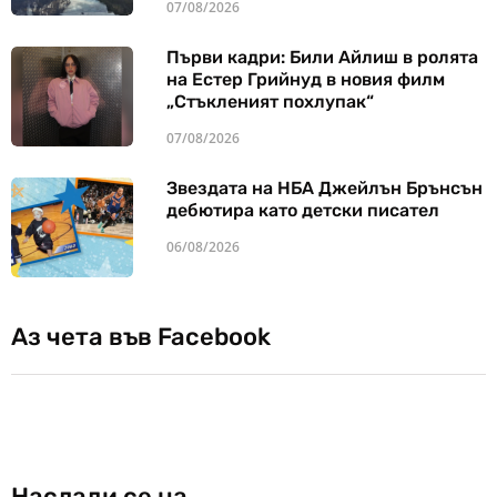
07/08/2026
Първи кадри: Били Айлиш в ролята
на Естер Грийнуд в новия филм
„Стъкленият похлупак“
07/08/2026
Звездата на НБА Джейлън Брънсън
дебютира като детски писател
06/08/2026
Аз чета във Facebook
Наслади се на…